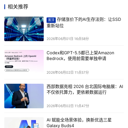
相关推荐
适用上述全部保护措施。
存储涨价下的AI生存法则：让SSD
置顶
重新站位
通过Amazon Bedrock上的Codex加速软件开发
Codex是OpenAI面向AI驱动软件开发的编程Agent。每周有超过
2026年06月01日 16点58分
500万用户使用Codex在大型代码库中进行代码编写、重构、调
试、测试和验证。
Codex和GPT-5.5都已上架Amazon
Bedrock，使用前需要单独申请
Codex能跨整个代码仓库保持上下文连贯，对模糊的报错信息进
行深度推理，通过工具主动验证假设，并在理解系统整体结构
2026年06月02日 11点57分
的基础上，把每一处改动落实到周边相关代码中。切换到GPT-
5.5作为推理底座后，完成同等工作的效率和质量都比此前版本
西部数据亮相 2026 台北国际电脑展：AI
不仅依托算力，更依赖数据运行
大幅提升。
Amazon Bedrock上的Codex支持通过Codex App、Codex CLI，
2026年06月02日 11点47分
以及Visual Studio Code、JetBrains、Xcode等主流IDE插件直接
使用，所有模型推理请求统一通过Amazon Bedrock处理。
AI 赋能全场景体验，换新优选三星
Galaxy Buds4
推理计算在指定区域内完成，满足数据驻留合规要求。按Token