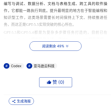
编写与调试、数据分析、文档与表格生成、跨工具的软件操
作，它都能一路执行到底。提升最明显的地方在于智能编程和
知识型工作，这类场景需要长时间保持上下文、持续推进任
务，而这正是GPT-5.5实现突破的核心所在。
GPT-5.5和GPT-5.4都是为复杂多步骤任务打造的，目前已在
Amazon Bedrock模型目录上线，通过Responses API即可调用，
阅读剩余 49%
计费标准与直接使用OpenAI完全一致，不收取任何额外费用。
基础设施层面，Bedrock推理引擎为每个用户提供独立的隔离队
列，自动管理容量，高负载下性能依然稳定。每个请求运行过
Codex
亚马逊云科技
程中，完整状态会被持续捕获并持久化保存：硬件故障或节点
重启时，请求从中断处直接恢复，不需要从头来过。
赞 (
0
)
安全合规方面，每次调用都完整继承亚马逊云科技现有的治理
管控体系：Amazon IAM权限管理、Amazon VPC与PrivateLink
网络隔离、Amazon KMS加密，以及Amazon CloudTrail全链路
生成海报
审计日志。提示词和响应内容既不会用于模型训练，也不会共
享给模型提供商，GPT-5.5和GPT-5.4在Amazon Bedrock上同样