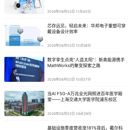
计费，不需要购买席位许可证，也不需要按开发者人数预先承
2026年06月02日 11点40分
诺用量，上手快，扩展灵活。
芯存远见，轻启未来：华邦电子重塑可穿
戴设备设计效率
后续计划
在此前的深化合作发布中，亚马逊云科技宣布了即将推出由
2026年06月02日 10点58分
OpenAI提供支持的Amazon Bedrock Managed Agents，允许用
户部署基于OpenAI Agent框架构建的生产就绪型Agent，实现更
数字孪生点亮“人造太阳”：新奥能源携手
MathWorks的聚变探索之路
快的执行速度、更敏锐的推理能力，以及对长期运行任务的可
靠调度。
2026年06月02日 10点57分
每个Agent将拥有独立身份，记录每一步操作以确保可审计性，
并在Amazon Bedrock上运行所有模型推理。
当AI F5G-A万兆全光网照进百年医学殿
堂——上海交通大学医学院浦东校区
2026年06月02日 09点38分
本文来源于DOIT传媒，文章内容仅供参考，不构成投资建议。
基础设施季度营收涨181%背后，戴尔科