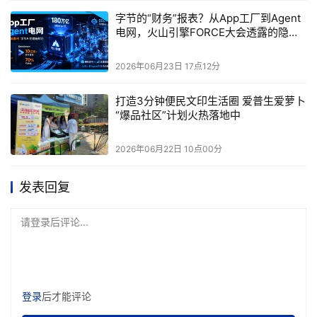
以注入自定义错误模式并立即观察纠错效果，这对于量子
字节的“财务”报表？从App工厂到Agent
算法调试至关重要。例如，在模拟Shor算法或Grover搜
电网，火山引擎FORCE大会透露的隐秘
转向
索时，表面码纠错可以无缝集成，确保端到端的容错。
2026年06月23日 17点12分
在FPGA实现中，稳定子测量被映射到乘法-加法电
路。由于量子模拟是经典的，状态用概率分布表示，但对
打造3分钟便民文印生活圈 爱普生爱萝卜
“爆品社区”计划火热落地中
于小规模，可以用波函数模拟。微云全息选择了蒙特卡罗
方法来平均多个运行实例，从而估计错误率。这要求
2026年06月22日 10点00分
FPGA有高效的随机采样能力，通过线性反馈移位寄存器
（LFSR）实现伪随机序列。模拟器还支持故障容忍模
发表回复
拟，包括测量错误和门错误。通过多层级联码，模拟嵌套
表面码，进一步提升容忍度。
请登录后评论...
微云全息的基于FPGA表面代码量子模拟器是量子计
算领域的突破。它不仅展示了FPGA在量子模拟中的潜
力，还为容错量子计算机的实现提供了坚实基础。随着技
登录
后才能评论
术的成熟，我们有望见证量子革命的加速。