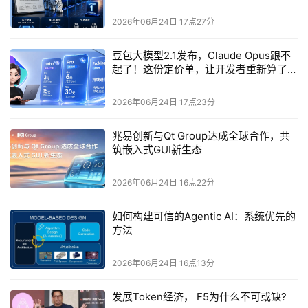
个细节，比第一更刺激
2026年06月24日 17点27分
豆包大模型2.1发布，Claude Opus跟不
起了！这份定价单，让开发者重新算了一
笔账
2026年06月24日 17点23分
兆易创新与Qt Group达成全球合作，共
FPGA在这一模拟器中的作用不可或缺。FPGA是一种
筑嵌入式GUI新生态
可编程硬件，它允许用户通过硬件描述语言（如Verilog
或VHDL）自定义电路逻辑，与通用处理器不同，FPGA
2026年06月24日 16点22分
可以并行执行多个操作，而无需时序调度。这使得它特别
​如何构建可信的Agentic AI：系统优先的
适合模拟量子系统的并行性质。在微云全息的实现中，模
方法
拟器将表面码的网格结构映射到FPGA的逻辑单元（LUTs
和FFs）上。每个量子比特的状态被表示为一个寄存器
2026年06月24日 16点13分
组，存储其振幅或概率信息（在经典模拟中，量子状态通
发展Token经济， F5为什么不可或缺?
常用复数向量表示）。纠错算法的核心——稳定子测量