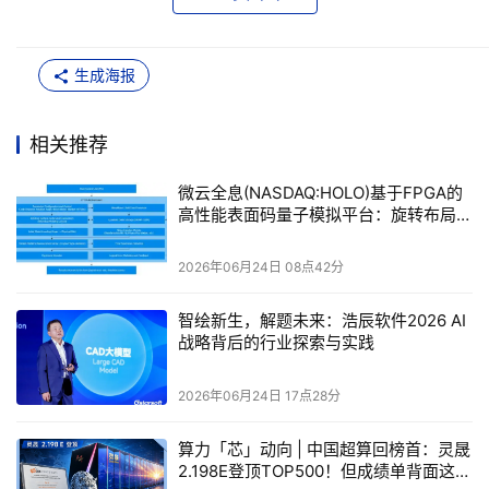
了效率。在传统的表面码中，码距离（distance）定义了
码能够纠正的错误数量，通常需要一个正方形网格来实现
生成海报
奇数距离的码。例如，一个距离为3的表面码需要25个物
理量子比特来编码一个逻辑比特。但距离旋转表面码通过
相关推荐
旋转网格45度，并调整边界条件，使得相同的码距离可以
用更少的量子比特实现。具体来说，对于距离d的旋转
微云全息(NASDAQ:HOLO)基于FPGA的
码，它只需(d^2 + 1)/2个数据量子比特和(d^2 - 1)/2个辅
高性能表面码量子模拟平台：旋转布局下
的高效纠错算法验证
助量子比特，这比标准表面码节省了近一半的资源。这种
2026年06月24日 08点42分
节省在实际量子硬件中至关重要，因为当前量子芯片的量
子比特数量有限，且制造成本高昂。微云全息
智绘新生，解题未来：浩辰软件2026 AI
(NASDAQ:HOLO)的模拟器正是针对这种旋转码进行了专
战略背后的行业探索与实践
项优化，确保模拟过程能够捕捉到旋转布局带来的独特纠
错动态。
2026年06月24日 17点28分
算力「芯」动向 | 中国超算回榜首：灵晟
2.198E登顶TOP500！但成绩单背面这三