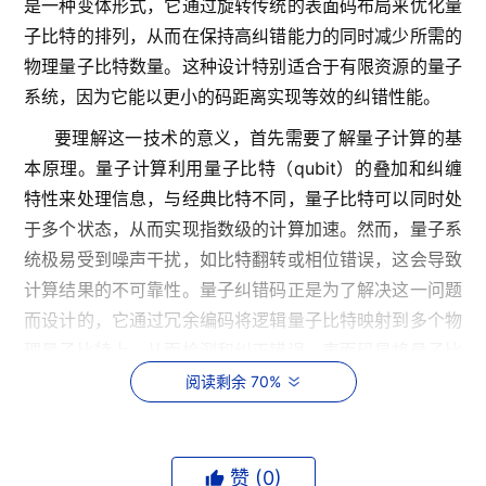
是一种变体形式，它通过旋转传统的表面码布局来优化量
子比特的排列，从而在保持高纠错能力的同时减少所需的
物理量子比特数量。这种设计特别适合于有限资源的量子
系统，因为它能以更小的码距离实现等效的纠错性能。
要理解这一技术的意义，首先需要了解量子计算的基
本原理。量子计算利用量子比特（qubit）的叠加和纠缠
特性来处理信息，与经典比特不同，量子比特可以同时处
于多个状态，从而实现指数级的计算加速。然而，量子系
统极易受到噪声干扰，如比特翻转或相位错误，这会导致
计算结果的不可靠性。量子纠错码正是为了解决这一问题
而设计的，它通过冗余编码将逻辑量子比特映射到多个物
理量子比特上，从而检测和纠正错误。表面码是将量子比
特排列在二维网格上，使用辅助比特（ancilla qubits）来
阅读剩余 70%
测量稳定子（stabilizers），这些稳定子是码的定义性算
子，用于识别错误而不破坏量子信息。
赞 (
0
)
距离旋转表面码作为表面码的优化版本，进一步提升