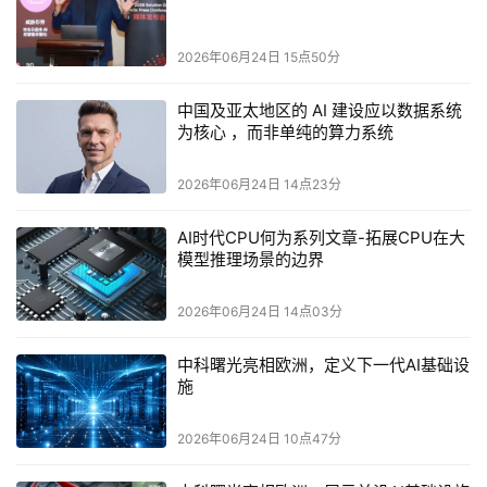
——被实现为并行电路模块，这些模块可以同时处理多个
稳定子的计算，从而加速错误综合征的提取。
2026年06月24日 15点50分
技术实现逻辑从整体架构开始。模拟器的硬件框架基
中国及亚太地区的 AI 建设应以数据系统
于高阶FPGA芯片，这些芯片提供数百万个逻辑单元和高
为核心 ，而非单纯的算力系统
速内存接口。首先，微云全息设计了一个可重构的网格生
成器模块，它根据用户输入的码距离和旋转参数动态配置
2026年06月24日 14点23分
表面码布局。对于距离旋转码，网格不是标准的矩形，而
AI时代CPU何为系列文章-拓展CPU在大
是菱形或旋转正方形，边界上的量子比特被优化以减少边
模型推理场景的边界
缘效应。生成器使用参数化Verilog代码来实例化量子比
特阵列，确保布局的灵活性。接下来是状态初始化模块，
2026年06月24日 14点03分
它将逻辑量子比特的初始状态编码到物理量子比特上，包
括应用X、Z或Y门来模拟初始错误或准备纠缠态。
中科曙光亮相欧洲，定义下一代AI基础设
施
模拟过程的核心是错误注入和纠错循环。微云全息的
模拟器支持多种噪声模型，如去极化噪声（depolarizing 
2026年06月24日 10点47分
noise）或比特翻转噪声（bit-flip noise），这些模型通