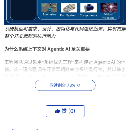
系统模型将需求、设计、虚拟化与代码连接起来，实现贯穿
整个开发流程的执行能力
为什么系统上下文对
 Agentic AI 
至关重要
工程团队通过采用“系统优先工程”来构建对
 Agentic AI 
的信
任。这一理念强调在开发早期就关注系统级行为，并以基于
模型设计（
Model-Based Design
）为基础。通过使用可执
行系统模型作为共通载体，取代基于假设的信息传递，工程
阅读剩余 73%
师与
 Agentic AI 
能够共享统一的系统级参考。这些模型贯穿
机械、电气与软件领域，提供一致的行为基准，使
 AI 
不仅
依赖抽象需求，而是扎根于成熟的工程流程中，从而在团队
赞 (
0
)
扩展与功能迭代过程中保持行为一致性的理解。
系统优先工程为
 Agentic AI 
提供了结构化的运行环境，同时