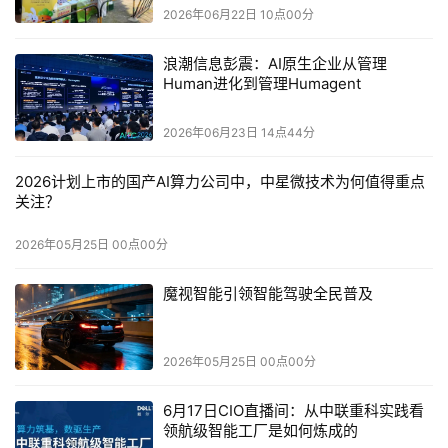
与测试，并可通过如
 Simulink Agentic Toolkit 
等工具实现。
2026年06月22日 10点00分
系统优先工程定义了哪些内容可执行、可验证；而
Agentic 
浪潮信息彭震：AI原生企业从管理
AI 
则决定在何时以及如何执行这些自动化步骤。
Human进化到管理Humagent
System-First Engineering 
奠定基础
2026年06月23日 14点44分
基于系统优先工程引入
 Agentic AI 
是一个渐进过程。工程团
队通常从单一功能和小规模团队入手，通过自动化仿真与测
2026计划上市的国产AI算力公司中，中星微技术为何值得重点
关注？
试流程验证系统模型，再逐步推广至相关团队。
Agentic AI 
负责生成并评估变更，而验证流程确保每一项变更在推进前
2026年05月25日 00点00分
都经过测试。许多团队会构建统一的初始环境，使各团队共
享相同的
 CI 
流程与验证约束，从而避免碎片化应用，例如
魔视智能引领智能驾驶全民普及
某些模型仅存在于单一团队且缺乏持续集成或跨学科应用。
这一统一环境也确保
 Agentic AI 
从一开始就运行在一致的系
2026年05月25日 00点00分
统级上下文中，而非孤立引入。其结果是在不割裂工作流程
的前提下实现可靠扩展，并为建立对
 AI 
驱动执行的信任奠
6月17日CIO直播间：从中联重科实践看
定基础。
领航级智能工厂是如何炼成的