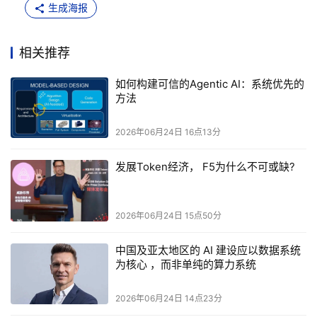
生成海报
降低了意外风险。领先团队通常在硬件实现之前就对系统进
行虚拟化，并通过自动化流程持续评估系统模型，这些流程
通常依托
 CI/CD 
管道和闭环仿真实现。
Agentic AI 
通过协调
相关推荐
并主动执行模型、测试与验证活动，加速整个开发流程。它
通过调用基于模型设计中可自动化的部分，遵循既定流程模
​如何构建可信的Agentic AI：系统优先的
型来完成各项工程步骤。在这一环境中，能够在早期就针对
方法
系统行为对由智能代理驱动的变更进行评估，从而避免在后
期集成阶段暴露问题。工程师依然负责监督代理过程与结
2026年06月24日 16点13分
果，并承担最终验证与确认（
V&V
）的审核职责，确保
 AI 
发展Token经济， F5为什么不可或缺?
执行过程始终以系统级证据为依据，而非孤立输出。
确定性验证构建信任基础
2026年06月24日 15点50分
对
 Agentic AI 
的信任源于可重复性，其核心在于确定性验
证，即能够提供一致、可审计的证据，用于追溯与安全评
中国及亚太地区的 AI 建设应以数据系统
为核心 ，而非单纯的算力系统
审。系统优先工程团队以可执行规范取代易产生理解偏差的
文档，这些规范贯穿系统架构与设计、代码生成到测试全过
2026年06月24日 14点23分
程，确保每一项由代理驱动的变更都能依据同一系统行为进