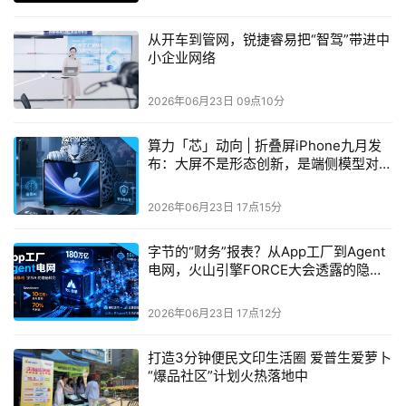
从开车到管网，锐捷睿易把“智驾”带进中
系统优先工作流连接模型、代码与验证，实现从设计到部署
小企业网络
的持续执行
2026年06月23日 09点10分
Agentic AI 
在可验证系统中的执行
算力「芯」动向 | 折叠屏iPhone九月发
在通过确定性验证建立信任之后，下一步要解决的是
布：大屏不是形态创新，是端侧模型对内
Agentic AI 
如何在该环境中运行。在工程流程中，
Agentic 
存带宽与显示算力的硬性摊派
AI 
主要作用于系统模型、组件模型、测试用例及场景变体
2026年06月23日 17点15分
等工程资产，其中部分内容可能由生成式
 AI 
生成。虽然
Agentic AI 
也可以参与这些资产的生成，但其核心价值在于
字节的“财务”报表？从App工厂到Agent
在工作流中对这些资产进行操作，并通过独立验证来确保其
电网，火山引擎FORCE大会透露的隐秘
正确性。例如，一个代理可能调整了某个通过测试的时序参
转向
数，但却导致下游控制器误读原本按既定频率接收的信号。
2026年06月23日 17点12分
为避免此类问题，
Agentic AI 
必须运行在明确区分“生成”与
打造3分钟便民文印生活圈 爱普生爱萝卜
“执行”的工程流程中。它本质上是在既有基于模型设计流程
“爆品社区”计划火热落地中
中的自动化程度提升，这些流程涵盖仿真、代码生成、分析