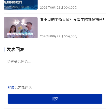
当团队将单一领域误当作“系统”的全部时，软件定义产品开
2026年06月22日 00点00分
发的规模化便会失败。
Agentic AI 
的信任同样在这种情况下
崩塌。构建可靠产品始终依赖一系列不可妥协的原则，而这
看不见的平衡大师？爱普生陀螺仪揭秘！
些原则同样适用于
 Agentic AI
：
·
如果不是可执行模型，那只是观点。代码可以
2026年06月22日 00点00分
定义单个组件的行为，而可执行系统模型则提供组
件在系统层面如何交互的统一参照。
发表回复
·
如果某项变更在完整系统中验证失败，就不能
请登录后评论...
交付。局部测试通过的改动，依然可能在系统其他
部分引入退化问题。
·
如果行为未通过真实工况仿真验证，那只是猜
测。故障模式将被推迟到硬件测试或实际部署阶段
登录
后才能评论
才被发现，代价高昂。
提交
·
如果需求没有与模型、测试和数据建立关联，