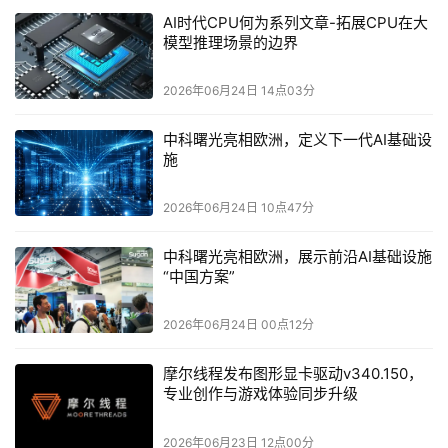
行评估。
AI时代CPU何为系列文章-拓展CPU在大
模型推理场景的边界
在软件可以日更迭代、而硬件开发周期以周甚至月计的背景
下，依赖硬件进行验证已不可行。团队通过持续仿真已建立
2026年06月24日 14点03分
的系统模型，减少对昂贵硬件测试的依赖。所有软件、架构
及控制逻辑的变更，都在完整系统表示下进行确定性验证。
中科曙光亮相欧洲，定义下一代AI基础设
这使团队能够在问题进入硬件阶段之前，就发现系统级故
施
障，例如时序未达标或内存占用异常。基于这种可重复的验
证证据，团队能够在任务复杂度不断提升的情况下，对
2026年06月24日 10点47分
Agentic AI 
的输出进行审查与认证。
中科曙光亮相欧洲，展示前沿AI基础设施
“中国方案”
2026年06月24日 00点12分
摩尔线程发布图形显卡驱动v340.150，
专业创作与游戏体验同步升级
2026年06月23日 12点00分