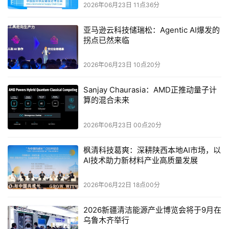
2026年06月23日 11点36分
设计资料，都是企业的重要资产
，员工离职、私自外发，或
亚马逊云科技储瑞松：Agentic AI爆发的
通过改后缀、压缩包、即时通信工具绕过管理，都可能造成
拐点已然来临
数据泄露。传统防泄密方案通常成本高、部署重，终端还要
安装复杂客户端，占用电脑资源，中小企业很难长期使用。
2026年06月23日 10点20分
睿易此次展示的轻量化防泄密方案，是基于NBR系列出口网
Sanjay Chaurasia：AMD正推动量子计
算的混合未来
关实现，不需要复杂加密系统，只需在终端安装轻量插件，
就能对代码、CAD设计图纸等核心文件进行识别和管控。
2026年06月23日 00点20分
现场演示中，办公终端接入睿易网络并安装插件后，模拟员
枫清科技葛爽：深耕陕西本地AI市场，以
工私自外发核心文件的多种规避操作。比如CAD图纸通过
AI技术助力新材料产业高质量发展
飞书外发，系统可以直接拦截
，把
图纸后缀改成TXT乱码文
2026年06月22日 18点00分
件，系统仍可通过底层文件标签识别
。与此同时，网关后台
还记录了完整的
拦截日志，包括发送时间、源IP、文件名和
2026新疆清洁能源产业博览会将于9月在
操作行为，实现全程追溯。
而对合规外发场景，后台也支持
乌鲁木齐举行