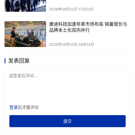
临时权限放行，避免影响正常业务。
2026年06月22日 17点52分
网络运维：故障不能总靠抓包和复现
康迪科技加速非美市场布局 销量增长与
品牌本土化双向并行
企业网络管理的难点是故障发生时能否快速定位。以往很多
网络问题偶发、难复现。IT人员需要抓包、蹲守、等待问题
2026年06月22日 09点14分
重现，还常常遇到责任边界不清的问题。
发表回复
智驾云平台能进行
故障快速定位和7天的分钟级故障回溯，
价值就在于把说不清、找不到、复现不了的问题，变成可以
请登录后评论...
追溯、定责、处理的问题。
工厂仓储：AGV不能停，网络不能断
登录
后才能评论
在工厂和仓库中，高仓区有货架、金属结构和移动设备，信
提交
号容易被遮挡。产线和低仓区则更需要均匀覆盖。传统AP
如果只是固定覆盖方式，很难同时适应这两类环境。AP布