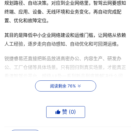
规划路径、自动决策。对应到企业网络里，智驾云网要感知
终端、应用、设备、无线环境和业务变化，再自动完成配
置、优化和故障定位。
其目的是降低中小企业网络建设和运维门槛，让网络从依赖
人工经验，逐步走向自动感知、自动优化和可回溯运维。
锐捷睿易还直接把新品放进高密办公、内容生产、研发办
公、工厂仓储等具体场景。只有回归到真实场景，才能真正
看清智驾云平台、超级AP及一系列新品到底
能解决什么问
题。
阅读剩余 76%
高密办公：不是AP越多，体验越好
赞 (
0
)
比如大开间办公、高密会议室、培训教室等环境里，终端密
集、人员移动频繁。如果AP部署不合理，很容易出现问