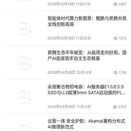
2026年05月19日 17点27分
1967
智能体时代算力新图景：鲲鹏与昇腾共筑
全栈创新底座
2026年05月18日 17点20分
1312
昇腾生态半年蜕变：从能用走向好用，国
产AI底座筑牢自主生态根基
2026年04月28日 22点14分
1765
永铭聚合物钽电容：AI服务器E1.S/E3.S
SSD与U.2超薄5mm SATA启动盘的PLP
电容选型分析
2026年04月28日 17点12分
2103
云智一体 安全护航：Akamai重构分布式
AI推理新范式