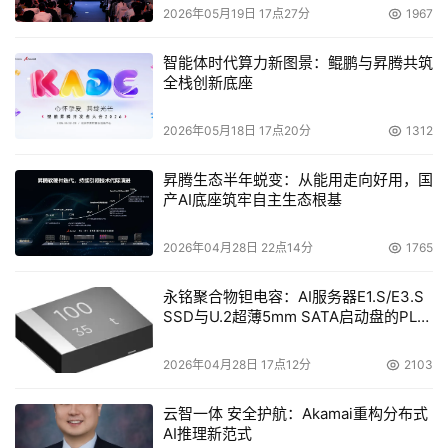
2026年05月19日 17点27分
1967
智能体时代算力新图景：鲲鹏与昇腾共筑
全栈创新底座
2026年05月18日 17点20分
1312
昇腾生态半年蜕变：从能用走向好用，国
产AI底座筑牢自主生态根基
2026年04月28日 22点14分
1765
永铭聚合物钽电容：AI服务器E1.S/E3.S
SSD与U.2超薄5mm SATA启动盘的PLP
电容选型分析
2026年04月28日 17点12分
2103
云智一体 安全护航：Akamai重构分布式
AI推理新范式