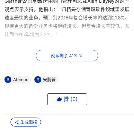
Gartner公司基础软件部门管理副总裁Alan Dayley对这一
观点表示支持。他指出： "归档是存储管理软件领域里发展
速度最快的业务，预计到2015年复合增长率将达到21.8%。
规模更大的备份业务也将继续增长，但复合增长率较低，预
计到2015年将为5.2%。" 
跨平台支持，多应用集成
阅读剩余 41%
除了销售强劲增长外，安腾普整个产品线的需求量和客户应
用都在不断扩大，包括Atempo Time Navigator的块级重
复数据删除和虚拟模块、文件和邮件归档产品以及用于MS-
Atempo
安腾普
Exchange、MS-SharePoint、Oracle、SQL和Novell 
OES2等应用程序插件。安腾普还在去年宣布了与
赞 (
0
)
BlueArc、EMC Data Domain以及Tiger Technology的
metaSAN的多项软硬件认证及进一步合作。 
生成海报
此外，安腾普还发布了其文件归档软件ADA的多个升级版