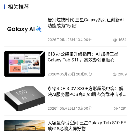
本，以及与领先的数字资产管理工具或应用如Apple Final 
相关推荐
Cut Pro、Final Cut Server、Building4Media FORK和
CatDV等的集成。
告别炫技时代 三星Galaxy系列让创新AI
功能成为“标配”
全球合作伙伴网络扩展
2026年05月26日 10点00分
1684
安腾普同时增加了核心市场和行业的合作伙伴规模。目前公
618 办公装备升级指南：AI 加持三星
司在全球20多个国家拥有超过200家分销商。公司最新加入
Galaxy Tab S11 ，高效办公更顺心
的合作伙伴有IMT Global（美国）、Global 
Distribution（英国）、Video Promotion（法国/比利时）
2026年05月26日 20点00分
2009
和Media Logic（德国）。
永铭SDF 3.0V 330F方形超级电容：解
Neal Ater表示： "面对前所未有的需求增长势头，高效的管
决AI服务器PCS高di/dt瞬态负载冲击难
题
理团队、广泛的合作伙伴网络和完善的服务支持机制，是确
2026年05月25日 10点00分
1291
保我们能够继续为客户提供高水准产品和服务的保障。"
大容量存储空间 三星Galaxy Tab S10 FE
成618必购大屏好物
本文来源于DOIT传媒，文章内容仅供参考，不构成投资建议。