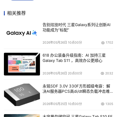
Linux（以及Windows）支持，Exchange 2010和
相关推荐
Dynamics CRM V4支持等等。
告别炫技时代 三星Galaxy系列让创新AI
CA ARCserve High Availability和ARCserve Replication
功能成为“标配”
的起价为每台服务器2000美元。
2026年05月26日 10点00分
1702
618 办公装备升级指南：AI 加持三星
Galaxy Tab S11 ，高效办公更顺心
本文来源于DOIT传媒，文章内容仅供参考，不构成投资建议。
2026年05月26日 20点00分
2032
永铭SDF 3.0V 330F方形超级电容：解
决AI服务器PCS高di/dt瞬态负载冲击难
题
2026年05月25日 10点00分
1305
大容量存储空间 三星Galaxy Tab S10 FE