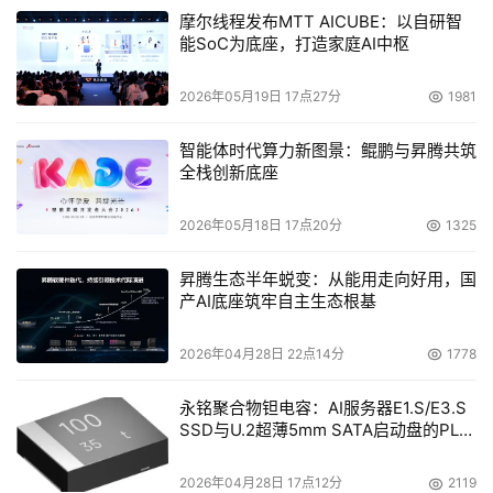
摩尔线程发布MTT AICUBE：以自研智
能SoC为底座，打造家庭AI中枢
2026年05月19日 17点27分
1981
智能体时代算力新图景：鲲鹏与昇腾共筑
全栈创新底座
2026年05月18日 17点20分
1325
昇腾生态半年蜕变：从能用走向好用，国
产AI底座筑牢自主生态根基
2026年04月28日 22点14分
1778
永铭聚合物钽电容：AI服务器E1.S/E3.S
SSD与U.2超薄5mm SATA启动盘的PLP
电容选型分析
2026年04月28日 17点12分
2119