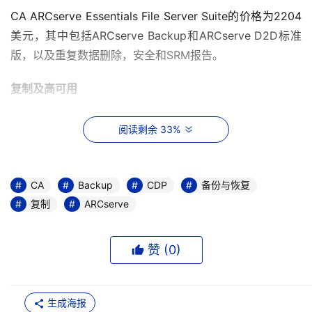
CA ARCserve Essentials File Server Suite的价格为2204
美元，其中包括ARCserve Backup和ARCserve D2D标准
版，以及重复数据删除，安全和SRM报告。
复制及高可用
ARCserve Replication r15基于连续数据保护技术
阅读剩余 33%
（CDP），在更新后其包括脱机同步以达到更快的复制速
度，多复制级别（连续，定期，不定期），支持微软
Dynamics CRM v4和Exchange 2010，并支持NTFS文
CA
Backup
CDP
备份与恢复
件。
复制
ARCserve
ARCserve High Availability r15是ARCserve Replication
赞 (
0
)
的一部分，其包括对于物理或虚拟服务器的复制或全面故障
转移（OS，系统状态，应用和数据）功能。（在r15之前的
版本中，软件只复制应用数据）其它ARCserve High 
生成海报
Availability r15的功能增强还包括服务器组管理，Unix和