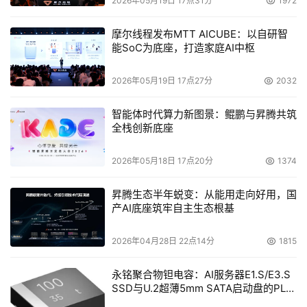
2026年05月19日 17点31分
1972
摩尔线程发布MTT AICUBE：以自研智
能SoC为底座，打造家庭AI中枢
2026年05月19日 17点27分
2032
智能体时代算力新图景：鲲鹏与昇腾共筑
全栈创新底座
2026年05月18日 17点20分
1374
昇腾生态半年蜕变：从能用走向好用，国
产AI底座筑牢自主生态根基
2026年04月28日 22点14分
1815
永铭聚合物钽电容：AI服务器E1.S/E3.S
SSD与U.2超薄5mm SATA启动盘的PLP
电容选型分析