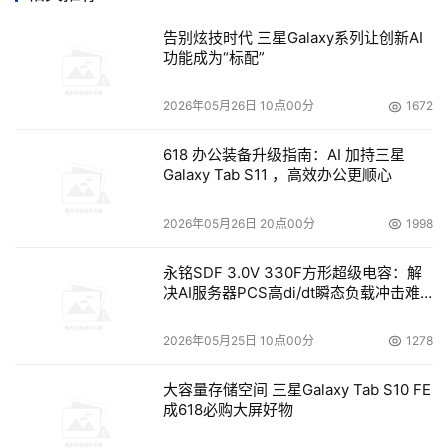
工业软件技术进入生产和管理领域时期
告别炫技时代 三星Galaxy系列让创新AI
第二阶段是工业软件技术进入生产和管理领域时期（20世
功能成为“标配”
纪80年代到2000年代），虽然工业软件起源于美国，但现
代工业却发源于欧洲，这一阶段，欧洲发达的工业化与深厚
2026年05月26日 10点00分
1672
的知识积淀孕育出许多优秀工业软件，整体上与美国相当。
618 办公装备升级指南：AI 加持三星
一方面，在这一阶段，以工业软件技术发展早期的CAD、
Galaxy Tab S11 ，高效办公更顺心
CAE、EDA、CAM等研发设计类工业软件为基础，形成了
包括生产制造类、经营管理类工业软件等在内的不同相关学
2026年05月26日 20点00分
1998
科领域、不同生产环节的工业软件，逐渐扩大工业软件产业
永铭SDF 3.0V 330F方形超级电容：解
生态。如PLC软件可以帮助工程师对工业设备动作进行可编
决AI服务器PCS高di/dt瞬态负载冲击难
程的逻辑控制，PDM软件可以帮助企业实现工业软件所生
题
成的产品数据的统一管理和共享，PLM软件可以帮助企业实
2026年05月25日 10点00分
1278
现产品全生命周期的管理和优化，ERP软件可以帮助企业实
现资源的规划和调度。1980年代，是三大EDA软件
大容量存储空间 三星Galaxy Tab S10 FE
成618必购大屏好物
Mentor、Cadence、Synopsys集中诞生的年代；1981年
AspenTech公司成立，专注开发用于工厂生命周期的设计、