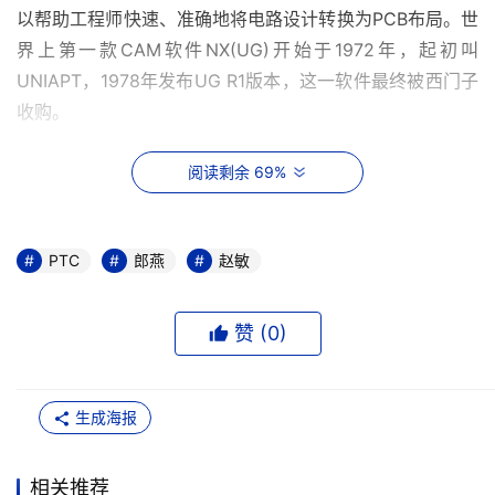
以帮助工程师快速、准确地将电路设计转换为PCB布局。世
界上第一款CAM软件NX(UG)开始于1972年，起初叫
UNIAPT，1978年发布UG R1版本，这一软件最终被西门子
收购。
20世纪50年代到70年代诞生了很多知名工业软件，基本上
阅读剩余 69%
都是航空、航天军火商或汽车类工业巨头企业根据自己产品
研制上的迫切需求而自己开发或重点支持的。如美国洛克希
德公司开发的CADAM，美国通用电气公司开发的
PTC
郎燕
赵敏
CALMA，美国波音公司支持的CV，法国达索公司开发的
CATIA，法国马特拉公司开发的EUCLID，美国NASA支持
赞 (
0
)
开发了I-DEAS，德国大众公司开发了SURF系统；美国福特
公司开发了PDGS系统；法国雷诺公司开发了Unisurf系统
等等。多种类型的工业软件都是从工业领域实际需求和应用
生成海报
中诞生，并由工业巨头主导整个市场。
相关推荐