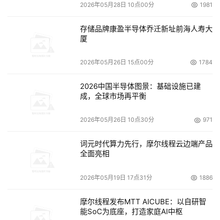
2026年05月28日 10点00分
1981
运营和维护的Aspen软件；1987年Wonderware公司开发出
第一套基于微软视窗操作系统的工业及过程自动化领域的组
存储品牌康盈半导体乔迁新址前海人寿大
态软件InTouch；1990年代，SAP和Oracle推出以财务、人
厦
力、生产制造为核心模块的软件产品，同时也出现了
2026年05月26日 15点00分
1784
PDM（产品数据管理）软件Metaphase（2002年升级为
Teamcenter）、Windchill、MatrixOne、Agile、Enovia
2026中国半导体图景：基础设施已建
等，可以实现产品数据的统一管理和共享；进入2000年
成，全球市场再平衡
代，PDM软件普遍升级为PLM（产品生命周期管理）软
件。
2026年05月26日 10点30分
971
在这一阶段，工业软件的商业化发展逐渐成熟。无论是
词元时代算力先行，摩尔线程云边端产品
全面亮相
CAD、CAE、EDA、PLM，还是工控软件、管理软件领域
的工业软件厂商或工业自动化企业，从这一时期开始都走上
2026年05月19日 17点31分
1886
一条资本兼并与重组之路，产生了达索、PTC、ANSYS、
Synopsys、西门子、Rockwell、ABB、SAP、Oracle等欧
摩尔线程发布MTT AICUBE：以自研智
能SoC为底座，打造家庭AI中枢
美工业软件领域的巨头。