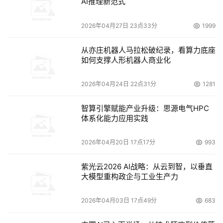
AI推理新范式
员、物料等的互联互通和协同作业；2010年代末期，出现
了第一代数字孪生平台3DEXPERIENCE、Simcenter等，
2026年04月27日 23点33分
1999
可以实现虚拟与现实的映射和交互；2020年代初期，出现
从亦庄机器人马拉松破纪录，看算力底座
了第一代AI、物联网、区块链等新技术应用平台
如何支撑人形机器人商业化
TensorFlow、Azure IoT Hub、Hyperledger Fabric等，
可以实现智能识别、预测、优化和创新。
2026年04月24日 22点31分
1281
纵观工业软件行业，历经六十多年的发展，全球工业软件已
智算引擎赋能产业升级：思源电气HPC
体系化能力应用实践
经形成了相对稳定的行业格局。工业软件大河缓缓向前，无
数浪花起落，偶有大浪涌现。我们仅仅是撷取了其中的几朵
2026年04月20日 17点17分
993
浪花，钩织出一条粗略的流动路径，让读者有一个大致印
象。更详细的工业软件“浪花众生相”，还有待业内专业人士
紫光云2026 AI战略：从云到智，以垂直
共同来描绘。
大模型重构政企与工业生产力
【本文作者： /赵敏（走向智能研究院院长） 郎燕（PTC中
2026年04月03日 17点49分
683
国区首席战略官）】