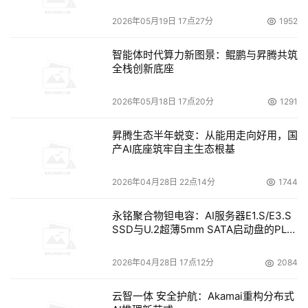
2026年05月19日 17点27分
1952
工业软件技术全面发展新时期
智能体时代算力新图景：鲲鹏与昇腾共筑
第三阶段是从2010年代到现在，工业软件技术发展进入到
全栈创新底座
了新工业革命时期，工业云平台、工业互联网、工业APP、
SaaS、数字孪生等新型软件和服务模式的出现和应用，实
2026年05月18日 17点20分
1291
现了工业流程的数字化、智能化和网络化。在这一时期，工
业软件主要是为了实现工业流程的数字化、智能化和网络
昇腾生态半年蜕变：从能用走向好用，国
产AI底座筑牢自主生态根基
化，如工业云平台可以帮助企业实现云端的数据存储、计
算、分析和服务，工业互联网平台和工业APP可以帮助企业
2026年04月28日 22点14分
1744
实现设备、人员、物料等的互联互通和协同作业，数字孪生
可以帮助企业实现虚拟与现实的映射和交互，AI、物联网、
永铭聚合物钽电容：AI服务器E1.S/E3.S
区块链等新技术可以帮助企业实现智能识别、预测、优化和
SSD与U.2超薄5mm SATA启动盘的PLP
电容选型分析
创新。例如2010年代初期，出现了第一代工业云平台
2026年04月28日 17点12分
2084
Predix、MindSphere等，可以实现云端数据存储、计算、
分析和服务；2010年代中期，出现了第一代工业互联网平
云智一体 安全护航：Akamai重构分布式
台ThingWorx、UCloud、Predix等，可以实现设备、人