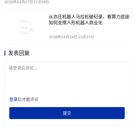
2026年04月27日 17点59分
英特尔专家总结了大模型应用开发的三要素，除了刚才提到
的软件栈和配套的指导课程，硬件环境同样至关重要。火山
从亦庄机器人马拉松破纪录，看算力底座
引擎基于英特尔至强处理器打造了多种云主机，新推出的基
如何支撑人形机器人商业化
于英特尔至强6性能核处理器的通用型实例 g4il，非常适合
2026年04月24日 22点31分
做大模型应用开发。
发表回复
g4il是火山引擎的第四代通用型实例，其中 “g” 代表通用
请登录后评论...
型，“4” 表示第四代，“i” 代表英特尔CPU平台。与第三代相
比，其整体性能有显著提升，无论是在数据库应用、Web应
用，还是图像渲染方面表现都更加出色，而在AI推理方面的
登录
后才能评论
优势更是尤为突出。
提交
得益于集成AMX加速器，英特尔至强6处理器已成为目前最