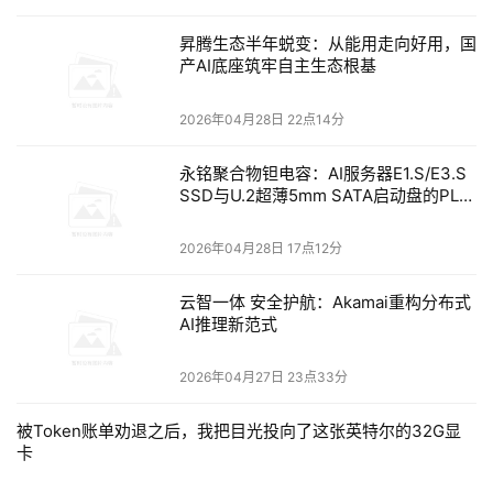
够看到更多底层细节，从多个技术维度进行优化，从而构建
起真正的技术壁垒。
昇腾生态半年蜕变：从能用走向好用，国
产AI底座筑牢自主生态根基
DeepSeek爆火之后，很多企业都计划进行本地部署，市场
上出现了很多一体机解决方案，一台一体机里经常会有8张
2026年04月28日 22点14分
高性能显卡，这套方案的成本并不低，在没有明确业务需求
永铭聚合物钽电容：AI服务器E1.S/E3.S
之前，动辄几十万的成本投入或许并不明智。
SSD与U.2超薄5mm SATA启动盘的PLP
电容选型分析
现在，用户只需要在火山引擎上选择好虚拟机和镜像，就能
2026年04月28日 17点12分
在三分钟内搭建好一套开发环境，开始各种学习和实践。为
了帮助开发者提升能力，英特尔还准备了一系列课程，帮助
云智一体 安全护航：Akamai重构分布式
AI推理新范式
大家补齐相关知识，更轻松地迈出从0到1的第一步，打好数
据基础。
2026年04月27日 23点33分
大模型应用开发的三要素
，硬件平台是基础
被Token账单劝退之后，我把目光投向了这张英特尔的32G显
卡