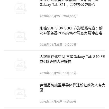
快速上手，在云上构建企业级RAG
开发环境
Galaxy Tab S11 ，高效办公更顺心
目前，国内外多家大型企业都基于大语言模型和RAG技术构
2026年05月26日 20点00分
建了企业知识库，而且很多一线员工都非常认可。鉴于RAG
知识库对企业非常重要，火山引擎推出了支持RAG场景的云
永铭SDF 3.0V 330F方形超级电容：解
主机镜像。
决AI服务器PCS高di/dt瞬态负载冲击难
题
2026年05月25日 10点00分
火山引擎在大模型服务领域表现非常亮眼。根据IDC发布的
大容量存储空间 三星Galaxy Tab S10 FE
成618必购大屏好物
《中国公有云大模型服务市场格局分析，1Q25》报告，火
山引擎在2024年中国公有云大模型调用量市场中占据了
2026年05月28日 10点00分
46.4%的份额，位居第一。
存储品牌康盈半导体乔迁新址前海人寿大
火山引擎不仅有火山方舟这种大模型服务平台，还有扣子
厦
（Coze）这类低代码AI应用开发平台，以及HiAgent这样
的企业专属AI应用创新平台。新推出的RAG镜像则是让普通
2026年05月26日 15点00分
开发者以更低的门槛，开发出不容易被大模型“抄家”的AI应