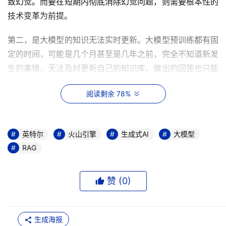
致幻觉。而要在短期内彻底消除幻觉问题，则需要根本性的
技术变革为前提。
第二，是大模型的知识无法实时更新。大模型预训练都有固
定的时间，可能是几个月甚至是几年之前，完全不知道新发
生的事情，无法及时更新自己的知识库。做出的回答也只能
基于旧的已知内容。
阅读剩余 78%
针对这两大问题，业内达成的共识就是基于RAG（检索增强
生成）构建知识库，它在预训练的大模型基础上连接外部的
数据源，所有的任务和回答的内容上下文都从知识库中提
英特尔
火山引擎
生成式AI
大模型
RAG
取，然后，由大模型做出回答。
具体操作中，企业需要把内部的文档资料转化为机器能读懂
赞 (
0
)
的形式。先对文档进行切分，然后再进行向量化处理，最后
存到向量数据库里。当用户提出问题时，问题也被转成向
量，基于这些在向量数据库里进行检索，最后根据检索到的
生成海报