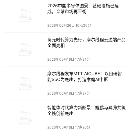
2026中国半导体图景：基础设施已建
用。
成，全球市场再平衡
RAG镜像中不仅包含Embedding（嵌入式）模块，还有向
2026年05月26日 10点30分
量数据库、Re-rank模型和7B的DeepSeek蒸馏模型，甚至
还提供了数据预处理服务，以及处理在线问答服务的模块和
词元时代算力先行，摩尔线程云边端产品
全面亮相
前端页面，而且所有软件栈都经过了提前优化。
2026年05月19日 17点31分
火山引擎的RAG镜像作为面向企业的服务，参考了OPEA的
架构。OPEA是英特尔在去年发起的开源社区，利用开放架
摩尔线程发布MTT AICUBE：以自研智
构和模块化组件的方式，帮助企业构建可扩展的AI应用部署
能SoC为底座，打造家庭AI中枢
基础。相比普通的开源架构，火山引擎的镜像具备更多企业
级特性。
2026年05月19日 17点27分
很多云厂商也提供了RAG服务，这些服务对普通用户来说门
智能体时代算力新图景：鲲鹏与昇腾共筑
全栈创新底座
槛更低，但对于专业开发者而言，这些“黑盒”屏蔽了大量技
术细节。而火山引擎的RAG镜像作为开源方案，让开发者能
2026年05月18日 17点20分