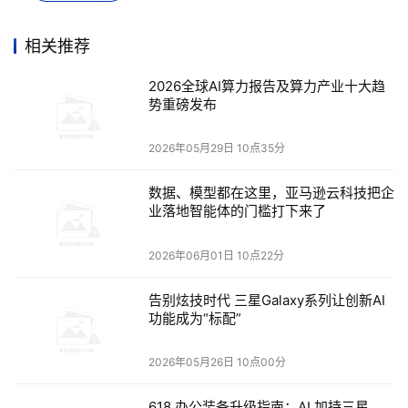
内容生成答复。
相关推荐
在生成答复的时候，召回率和准确率是非常关键的指标。召
回率看的是，在所有“真正相关”的文档中，有多少被检索到
2026全球AI算力报告及算力产业十大趋
了。而准确率Precision看的是，在所有被检索出来的文档
势重磅发布
中，有多少是“真正相关”的。
2026年05月29日 10点35分
英特尔专家表示，当看到这些技术细节后，就应该意识到，
数据、模型都在这里，亚马逊云科技把企
大模型的效果受到太多因素或环节的影响。比如，负责把文
业落地智能体的门槛打下来了
本转换成向量的Embedding模型的选择，切分文档的大
小，检索数据的处理等等都会影响最后生成的结果。
2026年06月01日 10点22分
在英特尔专家看来，做大模型开发，直接从智能体开始或许
告别炫技时代 三星Galaxy系列让创新AI
不是最优选。数据基础上的微小差异，最终效果可能会差出
功能成为“标配”
很多。换言之，如果能处理好数据本身，而不只是单纯依靠
2026年05月26日 10点00分
大模型本身的表现，则会创造更多不可替代的价值。
618 办公装备升级指南：AI 加持三星