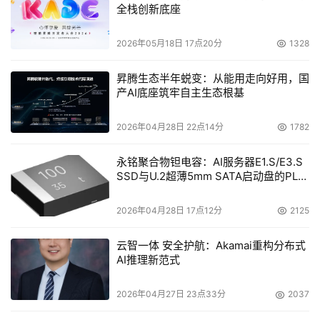
整合到芯片当中，形成了独有Galaxy体验。
全栈创新底座
2026年05月18日 17点20分
1328
昇腾生态半年蜕变：从能用走向好用，国
产AI底座筑牢自主生态根基
2026年04月28日 22点14分
1782
永铭聚合物钽电容：AI服务器E1.S/E3.S
SSD与U.2超薄5mm SATA启动盘的PLP
电容选型分析
具体来说，三星将ProScaler 屏幕超分辨率算法与 mDNle 
2026年04月28日 17点12分
2125
屏幕画质增强技术集成到至芯片内部，能够借助 Galaxy AI 
云智一体 安全护航：Akamai重构分布式
动态优化画面内容，让出色的显示屏提供更加惊艳的视觉效
AI推理新范式
果。此外，三星还将定制降噪算法深度写入芯片底层，大幅
提升了Galaxy S25系列在暗光、视频拍摄等场景下的成像
2026年04月27日 23点33分
2037
效果。