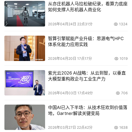
从亦庄机器人马拉松破纪录，看算力底座
如何支撑人形机器人商业化
能够看出，从折叠形态的持续进化到AI技术的深度渗透，三
星Galaxy系列手机始终以用户需求为锚点，在创新道路上
2026年04月24日 22点31分
1324
敢为人先。三星独特的Galaxy体验不仅是对技术极限的挑
战，更是对智能手机未来的大胆预言。在三星的蓝图中，手
智算引擎赋能产业升级：思源电气HPC
机不再是冰冷的工具，而是融合智慧与情感的随身伙伴。
体系化能力应用实践
2026年04月20日 17点17分
1019
本文来源于DOIT传媒，文章内容仅供参考，不构成投资建议。
紫光云2026 AI战略：从云到智，以垂直
大模型重构政企与工业生产力
2026年04月03日 17点49分
706
中国AI已入下半场：从技术狂欢到价值落
地，Gartner解读关键变局
2026年03月27日 22点42分
1638