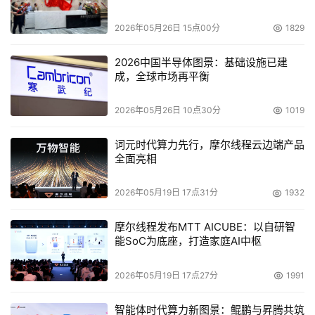
2026年05月26日 15点00分
1829
2026中国半导体图景：基础设施已建
成，全球市场再平衡
2026年05月26日 10点30分
1019
以芯片级创新释放硬件潜能
词元时代算力先行，摩尔线程云边端产品
三星深知，真正的用户体验提升必须依托于底层硬件的创新
全面亮相
和升级。所以，从Galaxy S23系列开始，三星便于上游供
应链开始了定制芯片的深度共创。如果说，初期三星更加注
2026年05月19日 17点31分
1932
重性能的提升，那么到了今天的三星Galaxy S25系列上，
三星则实现了软硬件的全面协同。
摩尔线程发布MTT AICUBE：以自研智
能SoC为底座，打造家庭AI中枢
三星Galaxy S25系列搭载了骁龙8至尊版移动平台（for 
2026年05月19日 17点27分
1991
Galaxy）。通过与高通合作，三星不仅让这款芯片的
CPU、GPU和NPU性能再度进阶，更将三星诸多前沿技术
智能体时代算力新图景：鲲鹏与昇腾共筑