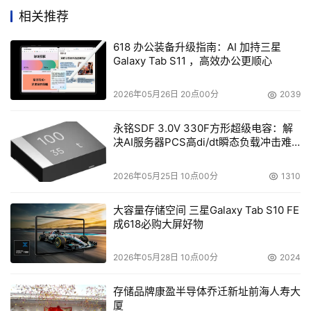
相关推荐
三星Galaxy S25系列的AI能力再度升级，拥有强大的多模
态能力，让Galaxy AI成为了用户“贴心的AI伙伴”。通过多
618 办公装备升级指南：AI 加持三星
Galaxy Tab S11 ，高效办公更顺心
模态能力，三星Galaxy S25系列的Bixby可进行多轮对话，
Galaxy AI还可以方便地完成图片描述、问答、文案生成，
2026年05月26日 20点00分
2039
以及文档总结等操作。不仅如此，三星Galaxy S25系列还
具备跨应用执行能力，通过语言大模型可以理解用户的复杂
永铭SDF 3.0V 330F方形超级电容：解
决AI服务器PCS高di/dt瞬态负载冲击难
意图、甚至模糊意图。为此三星打通了30多个本地应用和
题
10多个高频的第三方应用，并可以结合用户的个人数据，做
2026年05月25日 10点00分
1310
到一语洞穿多意图。
大容量存储空间 三星Galaxy Tab S10 FE
成618必购大屏好物
2026年05月28日 10点00分
2024
存储品牌康盈半导体乔迁新址前海人寿大
厦