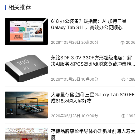
更大众的市场，以目前发展相对成熟的高速NOA为核心应用
相关推荐
场景、兼顾成本效益的中阶辅助驾驶方案，正在成为推动驾
驶自动化功能普及的关键细分市场。
618 办公装备升级指南：AI 加持三星
Galaxy Tab S11 ，高效办公更顺心
Mobileye的“环绕式ADAS”正是顺应这一需求专门打造的中
阶辅助驾驶方案。它基于Mobileye先进的软件堆栈，通过
2026年05月26日 20点00分
2006
单颗EyeQ 6 High系统集成芯片（SoC）实现软硬件垂直整
永铭SDF 3.0V 330F方形超级电容：解
合，以更低的系统成本，将基础的安全功能与高速公路及特
决AI服务器PCS高di/dt瞬态负载冲击难
定路况下的驾驶辅助和泊车辅助等高端驾乘体验相结合，致
题
力于既满足消费者对高速公路驾驶自动化日益增长的期待，
2026年05月25日 10点00分
1288
又契合日益严苛的安全法规，使车企能够将功能普及至百万
大容量存储空间 三星Galaxy Tab S10 FE
辆级规模的主流量产车型。
成618必购大屏好物
在中阶辅助驾驶这一日益增长的细分市场，Mobileye正加
2026年05月28日 10点00分
1992
速发力。在全球市场层面，Mobileye正与大众汽车合作，
通过“环绕式ADAS”为其面向规模化市场的量产车型带来组
存储品牌康盈半导体乔迁新址前海人寿大
合驾驶辅助系统升级体验；在国内市场，Mobileye也正与
厦