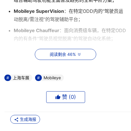
Mobileye SuperVision
：在特定ODD内的“驾驶员运
动脱离/需注视”的驾驶辅助平台；
Mobileye Chauffeur
：面向消费级车辆，在特定ODD
内的有条件“驾驶员视觉脱离”的驾驶自动化系统；
Mobileye Drive
：应用于未来“出行即服务”的驾驶自动
阅读剩余 46%
化系统。
展会期间，Mobileye还将为客户、从业者和媒体朋友安排
上海车展
Mobileye
高速及城区体验活动，搭载Mobileye 组合辅助驾驶解决方
案的车辆将在国家会展中心（上海）周边道路上展示在复杂
ODD内驾驭多样化路况场景的能力。
赞 (
0
)
持续发力中阶方案，助力推动组合辅助驾驶功能普及
生成海报
随着消费者日益渴望高端车型所搭载的驾驶辅助体验能惠及