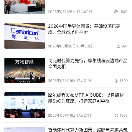
本土合作方共同致力打造基于“环绕式ADAS”的解决方案，
2026年05月26日 15点00分
1800
体现了Mobileye持续深耕中国市场，助力推动辅助驾驶功
能全面普及落地的决心。
2026中国半导体图景：基础设施已建
成，全球市场再平衡
助力中国车企出海
2026年05月26日 10点30分
991
近年来，中国车企出海步伐显著加快。在这一进程中，海外
市场更严苛的安全法规和动态变化的市场环境提高了车企快
词元时代算力先行，摩尔线程云边端产品
速落地海外市场的门槛。Mobileye作为在全球市场久经验
全面亮相
证的驾驶自动化解决方案提供商，凭借安全高效且具可扩展
2026年05月19日 17点31分
1899
性的解决方案，以及在全球范围内的大规模落地部署经验，
能够为中国车企的全球化业务拓展提供持续助力。
摩尔线程发布MTT AICUBE：以自研智
能SoC为底座，打造家庭AI中枢
本文来源于DOIT传媒，文章内容仅供参考，不构成投资建议。
2026年05月19日 17点27分
1965
智能体时代算力新图景：鲲鹏与昇腾共筑