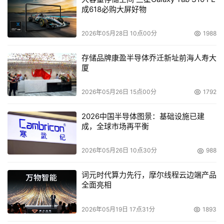
2023年初的5万亿次猛增到了2024年12月超过11万亿次。
成618必购大屏好物
在DDoS攻击当中Akamai发现，AI技术被广泛地使用，并
且推动了这些增长。
2026年05月28日 10点00分
1988
存储品牌康盈半导体乔迁新址前海人寿大
厦
2026年05月26日 15点00分
1792
2026中国半导体图景：基础设施已建
成，全球市场再平衡
2026年05月26日 10点30分
988
词元时代算力先行，摩尔线程云边端产品
全面亮相
2026年05月19日 17点31分
1893