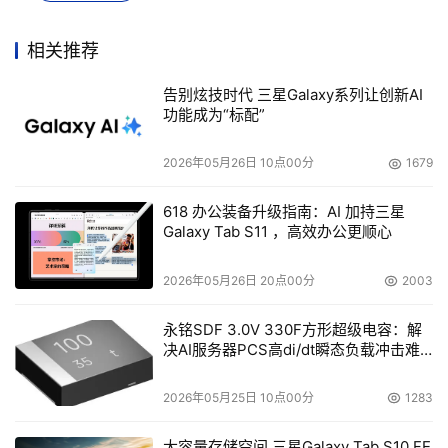
此外，针对Web和API的“主动攻击会话”的增长非常快，
2024年增长了63%。它在一段连续的时间里持续对目标发
相关推荐
起Web和API攻击。针对这类攻击，Akamai建议用“惩罚箱”
告别炫技时代 三星Galaxy系列让创新AI
的模式进行快速的拦截，这也是目前广泛使用的一种有效应
功能成为“标配”
对方式。
2026年05月26日 10点00分
1679
618 办公装备升级指南：AI 加持三星
Galaxy Tab S11 ，高效办公更顺心
2026年05月26日 20点00分
2003
永铭SDF 3.0V 330F方形超级电容：解
决AI服务器PCS高di/dt瞬态负载冲击难
题
2026年05月25日 10点00分
1283
针对Web和API的DDoS攻击总量在两年内增长了94%。从
大容量存储空间 三星Galaxy Tab S10 FE