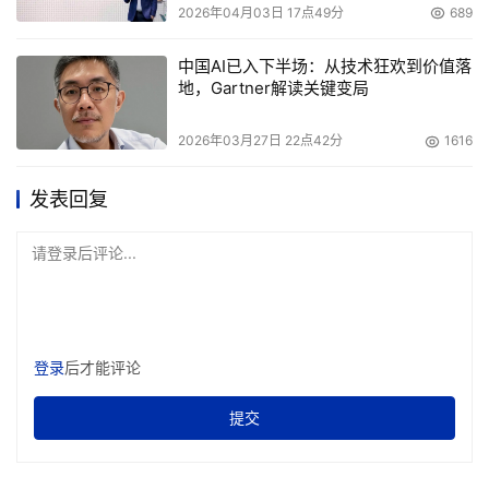
2026年04月03日 17点49分
689
在过去一年中，不同行业面临的网络攻击类型和攻击强度有
明显不同。报告指出，电商零售、高科技、金融服务与社交
中国AI已入下半场：从技术狂欢到价值落
地，Gartner解读关键变局
媒体成为黑客的主要攻击目标，不同类型的攻击在行业间也
呈现出不同特点。
2026年03月27日 22点42分
1616
发表回复
请登录后评论...
登录
后才能评论
提交
电商、零售行业几乎承受了全球近一半的Web攻击量，同比