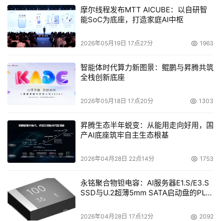
摩尔线程发布MTT AICUBE：以自研智
能SoC为底座，打造家庭AI中枢
2026年05月19日 17点27分
1963
智能体时代算力新图景：鲲鹏与昇腾共筑
全栈创新底座
2026年05月18日 17点20分
1303
Akamai
大中华
区解决
昇腾生态半年蜕变：从能用走向好用，国
方案技
产AI底座筑牢自主生态根基
术经理
马俊
2026年04月28日 22点14分
1753
Akamai大中华区解决方案技术经理马俊表示，这种增长的
永铭聚合物钽电容：AI服务器E1.S/E3.S
很大一部分原因是由于企业使用新兴AI服务以及新业务所带
SSD与U.2超薄5mm SATA启动盘的PLP
来的攻击面增加。以备受关注的AI应用为例，许多AI应用都
电容选型分析
是通过API来实现功能的，这些API接口也成了攻击者的新目
2026年04月28日 17点12分
2092