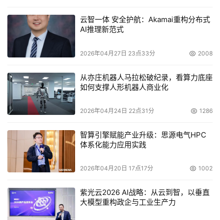
标。
云智一体 安全护航：Akamai重构分布式
AI推理新范式
报告还介绍了企业在API安全方面面临的突出风险。第一大
类是API滥用，API被过度调用、绕过正常使用限制。第二大
2026年04月27日 23点33分
2008
类是API测试频率显著下降，第三大类是缺乏事前测试，这
都会埋下很多安全隐患。
从亦庄机器人马拉松破纪录，看算力底座
如何支撑人形机器人商业化
第四大类问题是僵尸API与影子API，这类API很容易成为攻
击者的目标。Akamai统计显示，2024年全球约1/3的API攻
2026年04月24日 22点31分
1286
击都是针对这些“影子”或“僵尸”API发起的，而47%的企业对
智算引擎赋能产业升级：思源电气HPC
自家API总量都没有全面掌握，更谈不上有效管理。
体系化能力应用实践
从马俊的介绍中了解到，过去一年里，API相关的安全问
2026年04月20日 17点17分
1002
题，在全球范围内造成的经济损失已经高达870亿美元，如
果按照这样的发展趋势，预计2026年会超过1000亿美元。
紫光云2026 AI战略：从云到智，以垂直
大模型重构政企与工业生产力
重点行业和不同地区的安全趋势概况