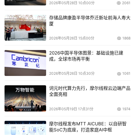
2026年05月28日 10点00分
2061
ISOcountrycode=cn&method=getPromo&keycode=46
509f
存储品牌康盈半导体乔迁新址前海人寿大
厦
本文来源于DOIT传媒，文章内容仅供参考，不构成投资建议。
2026年05月26日 15点00分
1868
2026中国半导体图景：基础设施已建
成，全球市场再平衡
2026年05月26日 10点30分
1061
词元时代算力先行，摩尔线程云边端产品
全面亮相
2026年05月19日 17点31分
1974
摩尔线程发布MTT AICUBE：以自研智
能SoC为底座，打造家庭AI中枢