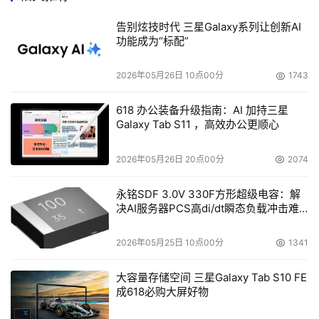
可能是从"黑市"购买的）。另一方面由于他们本身安装量就
告别炫技时代 三星Galaxy系列让创新AI
非常少，他们通常会发现自己经常碰到以前从未碰到过的问
功能成为“标配”
题。他们对于数据中心的了解也仅限于如何修复单个组件。
2026年05月26日 10点00分
1743
宕机所带来的损失巨大。如何有效提高系统可用性最关键的
618 办公装备升级指南：AI 加持三星
一环就是将定期的预防性维护提上日程。对此可提供最高服
Galaxy Tab S11 ，高效办公更顺心
务水平的最强有力团队就是全球的生产厂商以及授权第三方
技术人员。
2026年05月26日 20点00分
2074
欲了解更多APC相关内容，请登录
www.apc.com/cn
，请
永铭SDF 3.0V 330F方形超级电容：解
输入编码：46509f
决AI服务器PCS高di/dt瞬态负载冲击难
题
点击下面连接，准确填写相关信息，有机会赢取PNY 4G 超
2026年05月25日 10点00分
1341
薄U盘。
大容量存储空间 三星Galaxy Tab S10 FE
成618必购大屏好物
https://www.apcc.com/tools/registration/promo/Regist
erCustomer.cfc?