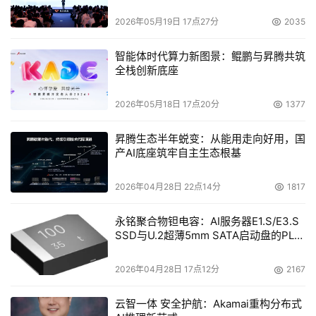
2026年05月19日 17点27分
2035
智能体时代算力新图景：鲲鹏与昇腾共筑
全栈创新底座
2026年05月18日 17点20分
1377
昇腾生态半年蜕变：从能用走向好用，国
产AI底座筑牢自主生态根基
2026年04月28日 22点14分
1817
永铭聚合物钽电容：AI服务器E1.S/E3.S
SSD与U.2超薄5mm SATA启动盘的PLP
电容选型分析
2026年04月28日 17点12分
2167
云智一体 安全护航：Akamai重构分布式