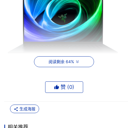
阅读剩余 64%
再看雷蛇灵刃 18（2025）的其他卓越配置，18” 双模式 
IPS 屏，UHD + 240HZ / FHD+ 440 HZ 的组合，无论是
呈现 4K 高清的细腻画面，还是在 FHD 高刷新率下实现顺
赞 (
0
)
滑的动态效果，都能完美适配。100% DCI - P3 广色域覆
盖以及 DisplayHDR 400 认证，让屏幕色彩丰富准确，对
比度高，无论是室内创作还是户外使用，都能清晰呈现精彩
生成海报
画面。
相关推荐