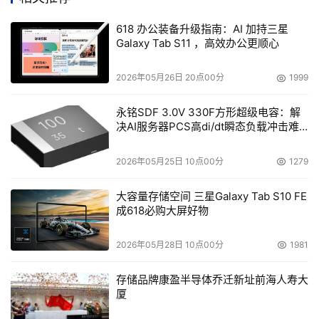
键盘方面也有卓越提升，1.5mm 键程提升约 36%，按键手
感舒适，配合英特尔酷睿 Ultra 200HX 处理器稳定的性能
618 办公装备升级指南：AI 加持三星
Galaxy Tab S11 ，高效办公更顺心
输出，长时间输入也轻松自在。其拥有可编程宏按键，以及
新增的数字小键盘，方便数据处理。单键幻彩 RGB 设计，
2026年05月26日 20点00分
1999
玩家可依据游戏氛围或创作心情，自定义按键灯光，打造专
属电竞氛围。
永铭SDF 3.0V 330F方形超级电容：解
决AI服务器PCS高di/dt瞬态负载冲击难
散热一直是高性能笔记本的重中之重，雷蛇灵
题
刃 18（2025）采用 VC 真空腔均热板散热技术，280W 总
2026年05月25日 10点00分
1279
功耗释放设计以及 3 风扇设计，确保英特尔酷睿 Ultra 
大容量存储空间 三星Galaxy Tab S10 FE
200HX 处理器在高负载运行下也能冷静稳定。即便在长时
成618必购大屏好物
间运行大型游戏或高强度创作任务时，处理器也能保持性能
稳定，不会因过热降频，影响使用体验。
2026年05月28日 10点00分
1981
此外，Thunderbolt 雷电 5 接口能够确保超高传输速度，
存储品牌康盈半导体乔迁新址前海人寿大
厦
可以快速传输大文件、外接高性能显示器或扩展坞；可拓
展 RAM & SSD 方便用户后期升级，满足数据存储和运行内