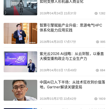
如何支撑人形机器人商业化
英特尔通过自身的产品优势，与软件、硬件合作伙伴多方配
2026年04月24日 22点31分
1282
合，积极推动AI PC产业的前进发展，目前正与产业协力为
2025年出货一亿台AI PC的目标稳步推进。Canalys预测，
智算引擎赋能产业升级：思源电气HPC
到2028年PC市场将有80%都是AI PC。英特尔将持续助力
体系化能力应用实践
AI PC得到更广泛的普及，不断为消费者带来升级体验的创
2026年04月20日 17点17分
995
新产品。
紫光云2026 AI战略：从云到智，以垂直
目前，雷蛇新品已经在京东上架，至高配备RTX5090显
大模型重构政企与工业生产力
卡，价格从24,999元起，补贴到手22,999元起。
2026年04月03日 17点49分
684
本文来源于DOIT传媒，文章内容仅供参考，不构成投资建议。
中国AI已入下半场：从技术狂欢到价值落
地，Gartner解读关键变局
2026年03月27日 22点42分
1609