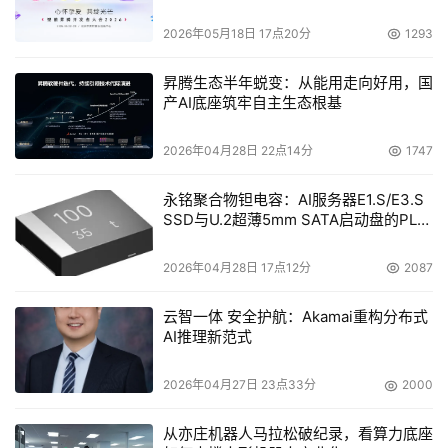
全新优质的轻薄设计。
2026年05月18日 17点20分
1293
英特尔XPU独特的架构设计与先进算法大幅缩短了数据传输
与处理时间，玩家的操作指令能快速被识别与执行，让玩家
昇腾生态半年蜕变：从能用走向好用，国
产AI底座筑牢自主生态根基
尽享行云流水般的操作快感。在长时间游戏过程中，玩家也
无需频繁寻找电源，能够随时随地尽情沉浸在游戏世界之
2026年04月28日 22点14分
1747
中。另外，搭载全新HX处理器的笔记本在低能耗状态下维
持高性能输出，保证游戏画面精美逼真、物理效果真实并保
永铭聚合物钽电容：AI服务器E1.S/E3.S
SSD与U.2超薄5mm SATA启动盘的PLP
障信息的及时传达和响应，显著提升游戏的社交互动乐趣与
电容选型分析
竞技对抗的精彩程度。
2026年04月28日 17点12分
2087
全新酷睿Ultra 200HX处理器为高性能笔记本带来了革命性
云智一体 安全护航：Akamai重构分布式
的高能效，以及卓越的AI特性，为OEM、ISV等合作伙伴提
AI推理新范式
供了更多潜力和可能性，为用户带来了更加非凡的体验。未
来，英特尔将继续携手产业伙伴，共同开拓和释放算力价
2026年04月27日 23点33分
2000
值，满足包括游戏在内的高性能需求，为PC产业带来更多
从亦庄机器人马拉松破纪录，看算力底座
创新。