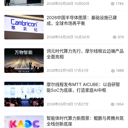
2026年05月26日 15点00分
1784
存需求；6 扬声器 THX 环境音效，在处理器稳定的音频处
理支持下，打造出身临其境的环绕声体验，无论是游戏中的
2026中国半导体图景：基础设施已建
激烈音效，还是观看电影时的震撼配乐，都能让用户沉浸其
成，全球市场再平衡
中。
2026年05月26日 10点30分
979
英特尔在CES 2025上发布的全新英特尔酷睿Ultra 200HX
词元时代算力先行，摩尔线程云边端产品
系列移动处理器带来卓绝的性能、效率和平台能力，以及功
全面亮相
耗的显著降低。这些处理器由强大的AI加速提供支持，提升
了随时随地的创造力，也为游戏玩家带来了沉浸式体验。
2026年05月19日 17点31分
1888
全新HX系列处理器拥有多达24个核心（8个性能核和16个
摩尔线程发布MTT AICUBE：以自研智
能效核），提供了随时随地游戏和创作所需的计算能力。英
能SoC为底座，打造家庭AI中枢
特尔酷睿Ultra 200HX系列处理器拥有最多48条PCIe通道
2026年05月19日 17点27分
1954
（包含PCIe 4.0和5.0通道），带来全新的带宽和连接性，
从而连接最新的独立GPU和存储。封装技术的进步让处理器
智能体时代算力新图景：鲲鹏与昇腾共筑
封装整体尺寸缩小了33%，在保证出众性能的情况下实现了
全栈创新底座