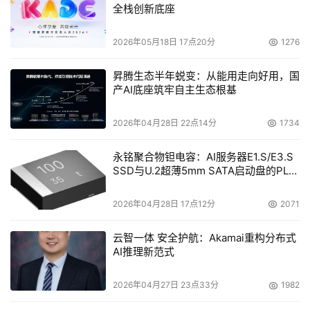
S25系列以“定制+协同”的技术路径，为高端智能手机树立
全栈创新底座
了全新的标杆。在这里，“for Galaxy”所展示的不仅是锦上
2026年05月18日 17点20分
1276
添花的点缀功能，更是构筑整机生态的核心引擎。选择三星
Galaxy S25系列，即是选择一部真正懂你的旗舰手机，开
昇腾生态半年蜕变：从能用走向好用，国
启智能体验的下一个时代。
产AI底座筑牢自主生态根基
2026年04月28日 22点14分
1734
本文来源于DOIT传媒，文章内容仅供参考，不构成投资建议。
永铭聚合物钽电容：AI服务器E1.S/E3.S
SSD与U.2超薄5mm SATA启动盘的PLP
电容选型分析
2026年04月28日 17点12分
2071
云智一体 安全护航：Akamai重构分布式
AI推理新范式
2026年04月27日 23点33分
1982