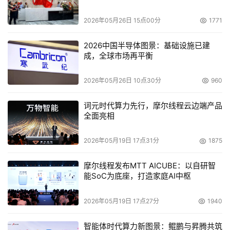
处理均具备“全局感知”能力。ProScaler屏幕超分辨率算法
和mDNle屏幕画质增强技术集成至芯片中，使手机在日常
2026年05月26日 15点00分
1771
使用时能自动识别图像质量并动态优化显示效果，实现更节
能、更清晰的视觉体验。
2026中国半导体图景：基础设施已建
成，全球市场再平衡
而在影像表现上，三星Galaxy S25系列则通过AI超视觉引
2026年05月26日 10点30分
960
擎+芯片级降噪算法的协同，显著优化暗光成像质量。首次
集成至芯片的降噪算法，能够更精确地识别动态和静态物
词元时代算力先行，摩尔线程云边端产品
体，通过优化的解决方案消除噪点，让用户即使是在暗光环
全面亮相
境下，也可拍摄清晰的视频。配合高像素镜头组合和10-bit 
HDR视频录制能力，无论是白天风景还是夜晚街景，三星
2026年05月19日 17点31分
1875
Galaxy S25系列都能还原真实细节与自然色彩，满足专业
摩尔线程发布MTT AICUBE：以自研智
用户和影像创作者的多样化需求。
能SoC为底座，打造家庭AI中枢
2026年05月19日 17点27分
1940
从芯片到底层AI，再到应用体验的全面焕新，三星Galaxy 
智能体时代算力新图景：鲲鹏与昇腾共筑