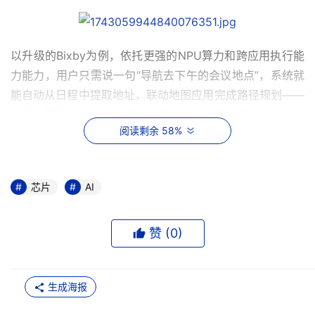
以升级的Bixby为例，依托更强的NPU算力和跨应用执行能
力能力，用户只需说一句“导航去下午的会议地点”，系统就
能自动从日程中提取地址，联动地图应用完成路径规划——
将原本需要多步操作的行为缩短为一次自然对话。这样的高
阅读剩余 58%
效操作，不仅大大提升了日常使用的便捷性，也充分释放了
AI对生活的理解力与执行力。
在全新推出的语聊视界模式下，Bixby不仅能精准的理解和
芯片
AI
反馈用户的指令，还能在语音和视觉之间实现无缝切换，给
出更加贴心、富有情感共鸣的回应，让人机交互变得如同人
赞 (
0
)
与人交流般自然流畅。该功能所依托的多模态感知能力，同
样需要强大的AI性能作为支撑，三星Galaxy S25系列的性
能提升，为流畅的超拟人交互体验打下了牢固的基础。
生成海报