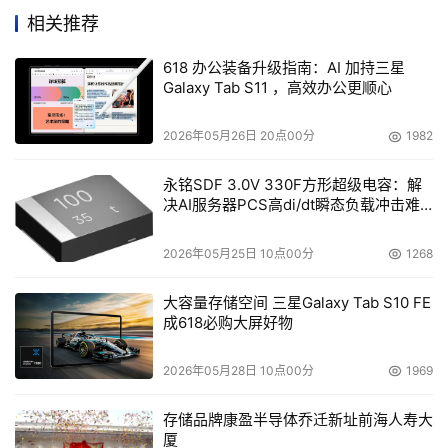
集成多项核心技术 游戏与影像双线突破
相关推荐
得益于骁龙8至尊版移动平台（for Galaxy）所带来的强劲
618 办公装备升级指南：AI 加持三星
图形处理能力，Galaxy S25系列在游戏体验上也表现出
Galaxy Tab S11 ，高效办公更顺心
色。搭载升级的光线追踪技术，能够真实模拟光影变化，呈
2026年05月26日 20点00分
1982
现更具沉浸感的画面效果；Vulkan引擎优化技术进一步保
障高帧率运行，即使在高负载环境下也能保持流畅体验。
永铭SDF 3.0V 330F方形超级电容：解
决AI服务器PCS高di/dt瞬态负载冲击难
在散热方面，Galaxy S25系列同样做足了准备。其VC均热
题
板面积相较前代产品提升至高40%，配合高效导热材料，能
2026年05月25日 10点00分
1268
够快速导出核心热量，即使在长时间游戏或视频拍摄等高负
载状态下，也能保持稳定的性能输出。
大容量存储空间 三星Galaxy Tab S10 FE
成618必购大屏好物
2026年05月28日 10点00分
1969
不仅在硬件层面实现了越级突破，三星Galaxy S25系列更
存储品牌康盈半导体乔迁新址前海人寿大
通过芯片级AI协同设计，让整个产品逻辑从性能到底层智能
厦