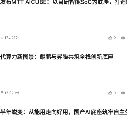
发布MTT AICUBE：以自研智能SoC为底座，打造
ormer大语言模型推理的性能都相较上一代至强处理器有大幅提升
6上都可以顺畅运行，再得益于至强本身在通用计算领域的竞争力
署AI业务的用户。譬如在互联网行业中已经验证成熟的推广搜（广
然语言处理，正在蓬勃发展的智能客服、知识助理等大模型私有
点、同一个资源池当中。
9日 17点27分
0
代算力新图景：鲲鹏与昇腾共筑全栈创新底座
么至强6700/6500系列性能核也有望成为AI推理的优秀机头，
表的，大参数、高并发的大语言模型推理任务。
带宽的优势。在至强6700/6500系列性能核上，还比较容易
/6500系列性能核机型依旧可以轻松提供32条内存插槽，可以
8日 17点20分
0
分型号还可以享受MRDIMM 8000MT/s提供的更高带宽。除了
利于配置多块AI加速器和高性能网卡。至强6700/6500系列的双
半年蜕变：从能用走向好用，国产AI底座筑牢自主
136条。这使得在4U机箱内部署8卡不再需要依赖PCIe Switch
。