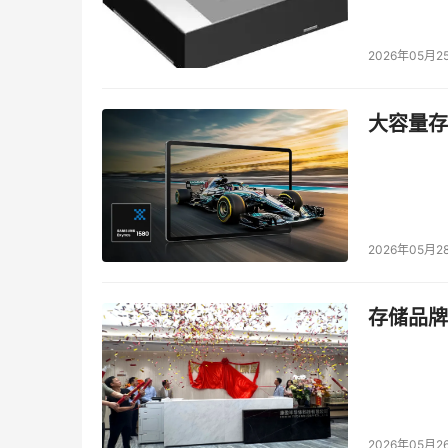
今年2月发布的至强6700/6500系列性能核处理器代
2026年05月2
的末级缓存多数都在4MB以上，完整支持AMX指令集
性能核处理器使用与至强6700能效核处理器相同的
大容量存储
6400MT/s，部分型号还提供了MRDIMM 8
础设施，以及企业级服务器和边缘场景。
在此，我们先做一个小结：至强6家族规划了AP
AP+性能核对应至强6900性能核产品线（最高
2026年05月2
道），PCIe和CXL扩展能力也要更强一些，使用
于双路互联，可以充分提升跨处理器的访问带宽以
存储品牌
核，对应的产品线则分别为至强6700能效核（最高
用于主流服务器机型的升级换代，封装尺寸与前
2026年05月2