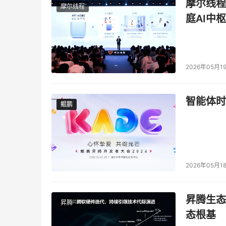
摩尔线程
器，不论是传统的神经网络推理，还是Transf
摩尔线程
庭AI中枢
流的200亿参数以下的中、小规模的模型在至强
积累，就使得至强6700性能核非常适合混合部
告、推荐、搜索），企业应用中渗透率很高的自
等。这些业务都可以与传统业务部署在同一个节
2026年05月1
生成式AI
智能体时
鲲鹏
鲲鹏
如果说至强6900性能核是AI训练的最佳机头，那
GPU或其他AI专用加速器运行以生成式AI为代
上一小节中提到了至强6性能核自身核心性能、内存
内存容量的优势。基于传统布局，双路至强6700
2026年05月1
成本部署2~4TB本地内存，上限可以达到8TB。部
裕的内存容量和带宽，充足的PCIe 5.0通道数有
昇腾生态
昇腾
点可以提供176条PCIe 5.0通道，单路节点可提供
态根基
在液冷的支持下部署更高的密度也依然游刃有余