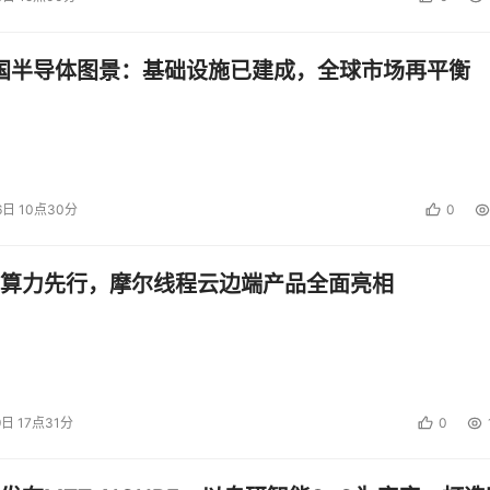
中国半导体图景：基础设施已建成，全球市场再平衡
6日 10点30分
0
算力先行，摩尔线程云边端产品全面亮相
布半年多的至强6700系列能效核处理器可以使用相同的服务器平台
需求高涨，业内一直期待性能核与能效核处理器能够尽快形成清
需求：传统业务需要降本增效，新兴业务需要提质增量。
9日 17点31分
0
多的内核、较大的内存带宽，以及AMX这类为AI任务优化的加