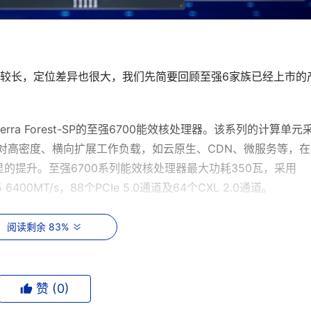
度较长，定位差异也很大，我们先简要回顾至强6家族已经上市的
rra Forest-SP的至强6700能效核处理器。该系列的计算单元
针对高密度、横向扩展工作负载，如云原生、CDN、微服务等，在
的提升。至强6700系列能效核处理器最大功耗350瓦，采用
 6400MT/s，88个PCIe 5.0通道及64个CXL 2.0通道。
Granite Rapids-AP，定位为旗舰级，适合要求严苛的云、科
阅读剩余 83%
部署更多的性能核（单插槽可以达到128个性能核）、提供更大
s）、更多的PCIe 5.0通道（96个）或CXL 2.0通道（64个）
核处理器需要使用更大面积的接口Socket BR（LGA 7529），
赞 (
0
)
较大改进，在翻倍的内核数量和内存带宽加持下，性能表现是至强