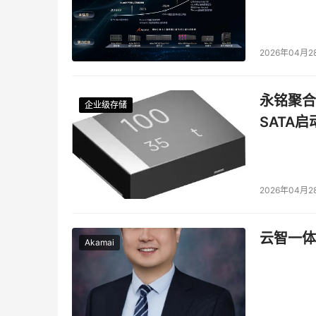
随着以KTransformer为代表的开源大语言模
现异构分层部署推理任务逐渐引起重视。这种异
2026年04月2
著提升推理速度。这种模式也能让至强6处理器的
强6性能核产品线中的DSA、QAT、DLB、I
永铭聚合物
高。尤其是6700性能核的高性能产品线当中，
企业级存储
企业级存储
企业级存储
企业级存储
SATA
换等任务。这些特性有利于改善节点内南北向、东
步提升效率。
至强处理器在可信或隐私计算方面较为独到的技术特
2026年04月2
增强。其从第四代至强可扩展处理器开始集成的TDX（T
行环境部署信任域（TD）让敏感数据和应用程序
云智一体
将机密计算的覆盖范围进一步增强，通过新增的TDX
Akamai
这可以更好地保护加载于主内存、CPU、加速卡全链
业务的用户而言是一个非常重要的保障，毕竟在
有力保障。