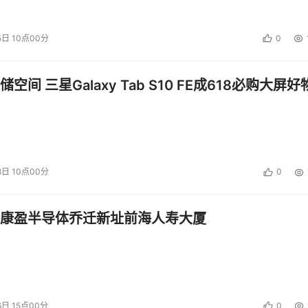
号Granite Rapids-SP，集成了8到86个性能核，平均每核
5日 10点00分
0
，DSA、QAT、IAA和DLB等加速器也都开启。至强6700/65
接口和功耗上限，PCIe、CXL扩展能力相同，支持8通道DDR5
空间 三星Galaxy Tab S10 FE成618必购大屏好
000MT/s的支持能力。该系列的市场定位更偏向主流的数据中心、电
与SP，以及性能核与能效核的微架构，由此交叉构成多个产品大
128核），负责提供这代产品目前最强性能输出水平（内核数和内
8日 10点00分
0
面积更大的封装和插座。至强6900性能核的6个UPI2.0链路全部
尽可能提高性能，但不考虑用于构建多路系统。SP+能效核及
康盈半导体乔迁新址前海人寿大厦
144核）与至强6700/6500性能核产品线（最高86核），更
几代至强保持一致。
6日 15点00分
0