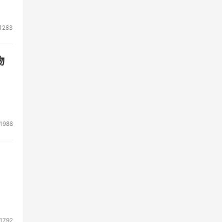
分配
1283
00
 
物
信基
类：
存通
1988
用
性能
多是
1792