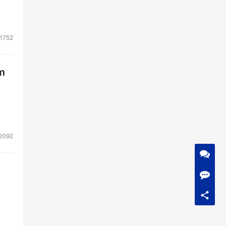
上实
，显
1752
且至
更
m
和转
进一
步
2092
信执
新品
接，
I
力的