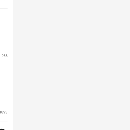
988
，因
晰明
1893
速