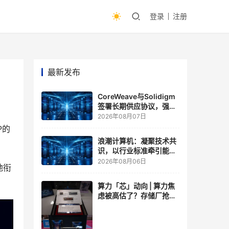
登录
注册
最新发布
CoreWeave与Solidigm
签署长期供应协议，强化
一体化人工智能云平台
2026年08月07日
P的
浪潮计算机：凝聚技术共
识，以行业标准牵引能力
跃升
2026年08月06日
地衔
算力「芯」动向 | 算力焦
虑被高估了？存储厂抢了
算力厂的戏，江波龙FMS
现场改写端侧AI规则