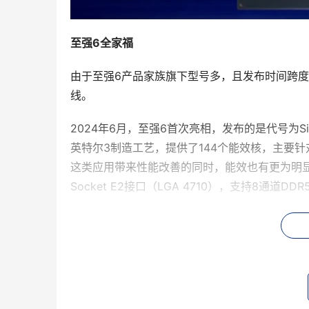
至强6全家福
由于至强6产品家族旗下型号多，且发布时间跨
线。
2024年6月，至强6首次亮相，发布的是代号为Sie
英特尔3制造工艺，提供了144个能效核，主要
这类应用带来性能改善的同时，能效也有更为明显
Socket E2接口（LGA 4710），支持8通道DDR5
2024年9月发布的至强6900系列性能核处理器代号
计算、AI（机头）等领域，可以在同样的空间内
存带宽（12通道内存，并支持MRDIMM 8800MT/
及6个UPI2.0链路。相应的，至强6900系列性能
功耗也增加到500瓦。其新的性能核前端设计有