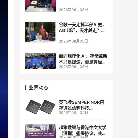
2026年08月06日
谷歌一天走掉半部AI史，
AGI越近，天才越走？大
厂的组织模式，正在拖住
2026年08月06日
自己的研发节奏
面向规模化 AI：存储革新
不只是提速，更是算经济
2026年08月06日
账
业界动态
英飞凌SEMPER NOR闪
存通过信骅科技
2026年08月04日
AST2700 BMC认证，全
面强化其数据中心服务器
管理
超擎数智与香港中文大学
（深圳）签署协议，共建
2026年08月04日