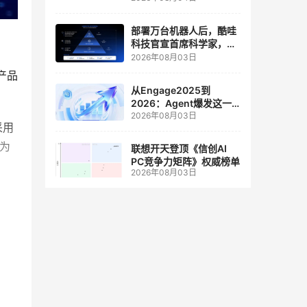
人工智能和边缘计算联合
实验室
部署万台机器人后，酷哇
科技官宣首席科学家，要
让世界模型交付生产力
2026年08月03日
产品
从Engage2025到
2026：Agent爆发这一
2026年08月03日
年，AI CRM 走到哪了
采用
为
联想开天登顶《信创AI
PC竞争力矩阵》权威榜单
2026年08月03日
学
的内
，以
最大
6