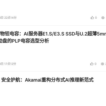
型推理优化框架的出现，利用MoE架构稀疏性的特点在CPU和GPU
构协同的方案可以充分利用算力、存储资源，大幅降低部署门槛
8日 22点14分
0
计算性能、内存优势及AMX加速能力获得更大的发挥空间。而
AA等加速器也全都默认开放，让数据流的预处理、节点间交互的效率
钽电容：AI服务器E1.S/E3.S SSD与U.2超薄5m
4种加速器都各提供4个，能助力CPU卸载加密、压缩、数据传输
启动盘的PLP电容选型分析
西向数据传输中的消耗，在构建高并行、多节点的AI集群时可
性，也在这次至强6700/6500系列性能核发布时得到了进一
8日 17点12分
0
rust Domain Extensions）技术，原本可基于硬件的可
获得虚拟机/容器级别的隔离，免受未经授权的访问。这次也随
 安全护航：Akamai重构分布式AI推理新范式
 Connect，可在CPU和PCIe设备之间实现高性能的加密连
路中的数据。TDX Connect对于需要租赁弹性算力部署私有A
算力平权的时代，自有数据和微调的垂直模型才是企业核心竞争