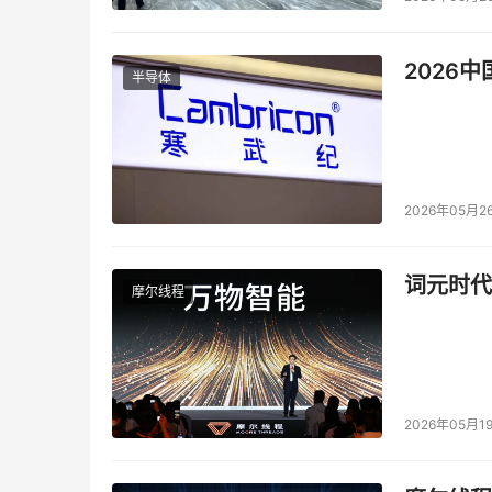
2026
半导体
2026年05月2
应用新主流：生成式AI、结构化数据
词元时代
摩尔线程
至强6700/6500系列性能核处理器与已经发
此在发布后可以迅速进入市场。由于过去一年AI
确的分工，以完整覆盖主流市场各种类型业务的
传统业务混合AI负载
2026年05月1
在大模型蔚为风潮的背景下，至强6性能核拥有更