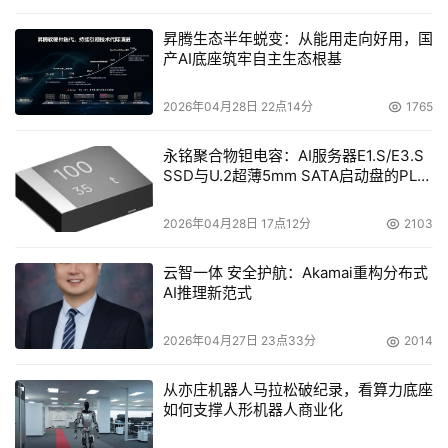
昇腾生态半年蜕变：从能用走向好用，国
产AI底座筑牢自主生态根基
2026年04月28日 22点14分
1765
永铭聚合物钽电容：AI服务器E1.S/E3.S
SSD与U.2超薄5mm SATA启动盘的PLP
电容选型分析
2026年04月28日 17点12分
2103
云智一体 安全护航：Akamai重构分布式
AI推理新范式
2026年04月27日 23点33分
2014
从亦庄机器人马拉松破纪录，看算力底座
如何支撑人形机器人商业化