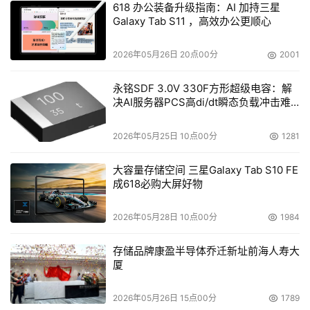
618 办公装备升级指南：AI 加持三星
加速AI应用于千行万业，昇腾AI也与生态伙伴联合打造一体
Galaxy Tab S11 ，高效办公更顺心
化AI解决方案，使能客户开箱即用。目前，已有40+伙伴基
于昇腾发布DeepSeek一体机方案，落地多个行业场景。在
2026年05月26日 20点00分
2001
北京，昇腾AI将持续夯实算力基础设施；携手生态伙伴打造
永铭SDF 3.0V 330F方形超级电容：解
北京AI产业生态；支撑北京2024-2025“人工智能+”行动计
决AI服务器PCS高di/dt瞬态负载冲击难
划，加速行业智能化；从智能基座延伸至计算卓越孵化中
题
心，共建AI产业人才体系，全面助力北京全球数字经济标杆
2026年05月25日 10点00分
1281
城市建设。
大容量存储空间 三星Galaxy Tab S10 FE
成618必购大屏好物
2026年05月28日 10点00分
1984
存储品牌康盈半导体乔迁新址前海人寿大
厦
2026年05月26日 15点00分
1789