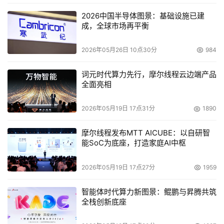
2026中国半导体图景：基础设施已建
成，全球市场再平衡
2026年05月26日 10点30分
984
大会签约及发布环节，赛迪研究院发布了《2025数智经济
前瞻暨数智安全建设展望》，从政策部署、地方实践、行业
词元时代算力先行，摩尔线程云边端产品
创新、企业探索等方面分析了人工智能作为新质生产力的重
全面亮相
要引擎作用，并指出在数智经济时代，统筹发展和智能安全
2026年05月19日 17点31分
1890
的重要性，京西智谷凭借自身优势，有望成为创新数智经
济、构建数智安全，加快经济社会数智化转型的先行地、示
摩尔线程发布MTT AICUBE：以自研智
范地。
能SoC为底座，打造家庭AI中枢
会上，模型调优工场正式发布。门头沟区以敏锐眼光抓住机
2026年05月19日 17点27分
1959
遇，将建设京西智谷模型调优工场为突破口，全方位布局算
智能体时代算力新图景：鲲鹏与昇腾共筑
力、数据、大模型、应用场景、人工智能专业人才、算法登
全栈创新底座
记服务中心、数据资产交易中心等七大要素，打造“创业人
才聚合、服务产业创新、前沿技术支撑”三大平台，既为大