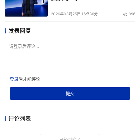
辑，助推互联网产业新技术商业化落地。
2026年03月25日 16点36分
996
本次大会共设置四大展区，吸引5６家AI前沿企业参展，规
模空前。AI全场景应用展区涵盖政务、金融、教育、医疗、
发表回复
文娱、制造等行业，展示AI技术赋能千行百业，探索智能化
转型的无限可能；昆仑技术、华鲲振宇、软通动力、宝德、
请登录后评论...
大华、神州鲲泰、格灵深瞳、潞晨等一众行业大咖齐聚一
堂，分别亮出基于昇腾打造的一体机看家本领，体现AI推理
的蓬勃发展与广泛应用；具身机器人阵列分别展示了宇树、
登录
后才能评论
夸父、天工、天鹤等知名机器人企业的尖儿货齐聚一堂，打
造了震撼空前的机器人阵列，互动体验感满满，与会嘉宾现
提交
场沉浸式感受未来智能生活的场景与魅力；此外，公开演讲
区为展区参展企业提供了现场发布产品和路演的平台。
评论列表
已经到底了