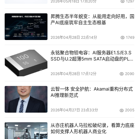
2026年05月18日 17点20分
1297
模型发展提供保障、注入活力、完善生态，又攻克基础与垂
类大模型开发应用的“最后一公里”难题，通过深度融合大模
昇腾生态半年蜕变：从能用走向好用，国
产AI底座筑牢自主生态根基
型技术与行业场景，精准赋能千行百业，助力各行业提升效
率、优化服务、创新模式，推动区域经济社会高质量发展。
2026年04月28日 22点14分
1749
永铭聚合物钽电容：AI服务器E1.S/E3.S
SSD与U.2超薄5mm SATA启动盘的PLP
电容选型分析
2026年04月28日 17点12分
2090
云智一体 安全护航：Akamai重构分布式
AI推理新范式
2026年04月27日 23点33分
2005
从亦庄机器人马拉松破纪录，看算力底座
如何支撑人形机器人商业化