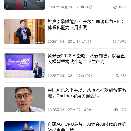
9个分论坛分别围绕教育、交通、文旅消费、计算视听、金
2026年04月24日 22点31分
1284
融与安全、气象、医疗、端侧推理、互联网行业应用等热门
人工智能应用赛道展开深入讨论，邀请产业链上下游企业和
智算引擎赋能产业升级：思源电气HPC
政府相关单位共同参与，推动全产业链协同发展。
体系化能力应用实践
AI+端侧推理分论坛以“智能无界，推理无疆”为主题，邀请
2026年04月20日 17点17分
1000
来自政府、高校、研究院、科技企业400余位嘉宾，共同分
享、探讨AI端侧技术与应用的现状、趋势与展望，见证22
紫光云2026 AI战略：从云到智，以垂直
大模型重构政企与工业生产力
家企业联合发布全栈昇腾端侧推理产品与DeepSeek结合的
创新解决方案集。与会嘉宾认为，DeepSeek现象将带来更
2026年04月03日 17点49分
687
高效的训练平台、更普世的推理引擎、更广泛的定制终端。
通过开源开放和产业生态的发展，加快边端侧智能体发展和
中国AI已入下半场：从技术狂欢到价值落
地，Gartner解读关键变局
落地更多的行业场景。
2026年03月27日 22点42分
1612
AI+互联网行业应用分论坛以“AI+,共创行业新价值”为主
题，汇聚行业先锋，围绕大模型技术革新、场景化应用落地
自研AGI CPU芯片：Arm在AI时代的转折
等方向展开讨论，深入剖析AI对互联网细分领域的重构逻
迈出重要一步