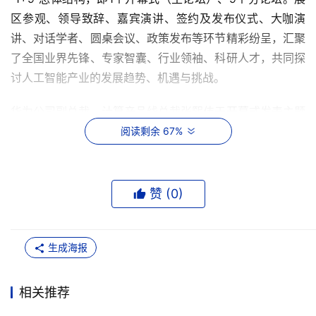
区参观、领导致辞、嘉宾演讲、签约及发布仪式、大咖演
讲、对话学者、圆桌会议、政策发布等环节精彩纷呈，汇聚
了全国业界先锋、专家智囊、行业领袖、科研人才，共同探
讨人工智能产业的发展趋势、机遇与挑战。
华为公司副总裁、计算产品线总裁张熙伟于开幕式发表主题
演讲。他表示，在北京各界的支持下，北京昇腾人工智能计
阅读剩余 67%
算中心从“建好”走向“用好”，昇腾AI广泛服务于北京国计民
生行业，人工智能产业发展欣欣向荣。当前阶段，AI大模型
从技术摸高走向“技术摸高+工程创新”并行，将加速行业智
赞 (
0
)
能化走深向实。昇腾深耕AI基础软硬件，面向新态势，基础
软硬件架构持续升级，CANN、昇思、MindIE等软件能力深
生成海报
度开放，提升易用性且兼容业界主流生态。大模型训练方
面，从预训练到后训练，通过计算节点和系统工程创新，使
能客户敏捷高效开发大模型；推理方面，通过打造开放、易
相关推荐
用、领先的推理系统，提升企业AI落地灵活性与经济性。为