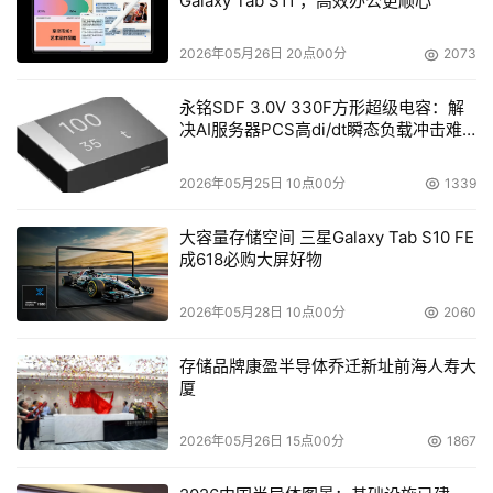
Galaxy Tab S11 ，高效办公更顺心
DLC的优势众多，以下是其中最核心的三点：
2026年05月26日 20点00分
2073
提升可持续性
永铭SDF 3.0V 330F方形超级电容：解
决AI服务器PCS高di/dt瞬态负载冲击难
题
DLC最引人注目的特性在于其卓越的可持续性。在当今企业
2026年05月25日 10点00分
1339
纷纷追求绿色计算目标和ESG（环境、社会与公司治理）合
规的背景下，既要提升AI生产力又要减少碳排放似乎是一项
大容量存储空间 三星Galaxy Tab S10 FE
矛盾的任务。然而，DLC通过其高能效和低功耗的特性，已
成618必购大屏好物
被证实能够有效减少范围2（电力产生的间接温室气体排
放）和范围3（其他间接排放）的碳排放。此外，由于DLC
2026年05月28日 10点00分
2060
显著降低了电网电力需求，它能够大幅缩短企业AI工厂的部
存储品牌康盈半导体乔迁新址前海人寿大
署时间，而传统方式从公共设施获取充足电力往往需要数年
厦
之久。
2026年05月26日 15点00分
1867
显著节省成本