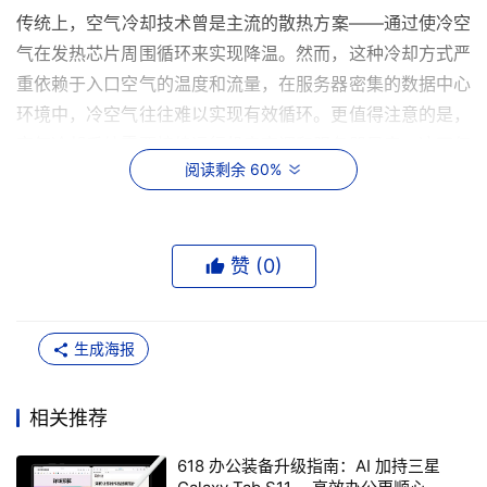
传统上，空气冷却技术曾是主流的散热方案——通过使冷空
气在发热芯片周围循环来实现降温。然而，这种冷却方式严
重依赖于入口空气的温度和流量，在服务器密集的数据中心
环境中，冷空气往往难以实现有效循环。更值得注意的是，
空气冷却系统需要持续运行机房空调和服务器风扇，这不仅
阅读剩余 60%
消耗大量能源，还成为了AI数据中心高能耗的主要来源之
一。
相较于传统冷却方式，直接液体冷却技术（DLC）在散热效
赞 (
0
)
率上展现出显著优势，并兼具多重运营与环境效益，使其成
为数据中心冷却的理想选择。
生成海报
直接液体冷却技术的三大优势
相关推荐
DLC正迅速崛起为数据中心的标配冷却方案。根据全球市场
洞察的分析，2022年液体冷却IT市场规模已超过20亿美
618 办公装备升级指南：AI 加持三星
元，预计到2032年将以每年15%的增速攀升至120亿美元。