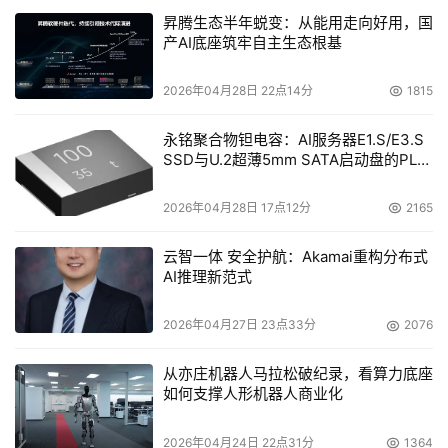
借助
直接液体冷却技术开启未来
昇腾生态半年蜕变：从能用走向好用，国
产AI底座筑牢自主生态根基
直接液体冷却技术已不再是遥远而抽象的技术——它已到
来。随着AI的进步和数据中心对这项技术的广泛采用，数据
2026年04月28日 22点14分
1815
中心供应商需要与时俱进。令人振奋的是，通过DLC，这一
永铭聚合物钽电容：AI服务器E1.S/E3.S
演进可以以高效且可持续的方式实现，确保计算技术的未来
SSD与U.2超薄5mm SATA启动盘的PLP
不再受限于过去技术的束缚。
电容选型分析
2026年04月28日 17点12分
2165
本文来源于DOIT传媒，文章内容仅供参考，不构成投资建议。
云智一体 安全护航：Akamai重构分布式
AI推理新范式
2026年04月27日 23点33分
2076
从亦庄机器人马拉松破纪录，看算力底座
如何支撑人形机器人商业化
2026年04月24日 22点31分
1364