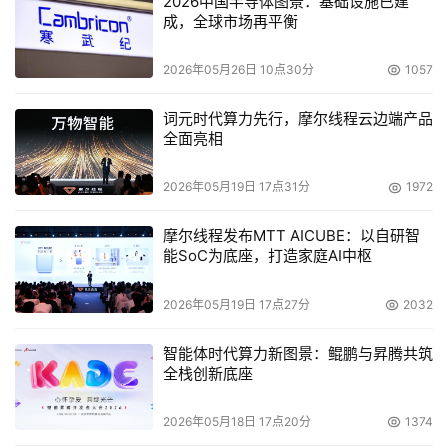
2026中国半导体图景：基础设施已建
在评估冷却方案时，成本是企业关注的核心因素之一。DLC
成，全球市场再平衡
无需依赖风扇供电，同时能够优化电源使用效率（PUE），
单机架在三年内可节省高达60,067美元。此外，DLC还能
2026年05月26日 10点30分
1057
帮助企业减少高达40%的电力需求，这对于电力资源紧张的
词元时代算力先行，摩尔线程云边端产品
地区尤为重要。
全面亮相
提升数据中心效率
2026年05月19日 17点31分
1972
直接液体冷却技术在运营层面具备显著优势。
摩尔线程发布MTT AICUBE：以自研智
能SoC为底座，打造家庭AI中枢
例如，在采用空气冷却的数据中心中，CPU和GPU在接近
或达到最高工作温度时通常会触发降频运行。虽然热降频可
2026年05月19日 17点27分
2032
以防止芯片损坏，但也会导致数据中心性能下降，进而影响
应用吞吐量。而DLC允许芯片在全速运行的同时保持稳定温
智能体时代算力新图景：鲲鹏与昇腾共筑
全栈创新底座
度，无需降频，从而彻底避免了空气冷却带来的性能损失和
停机问题。
2026年05月18日 17点20分
1374