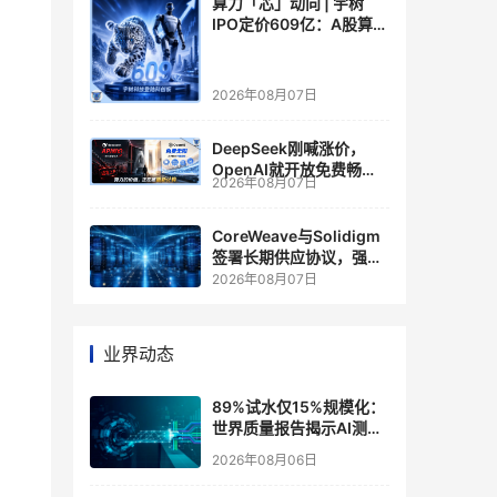
算力「芯」动向 | 宇树
IPO定价609亿：A股算力
芯片供应链的狂欢与泡沫
2026年08月07日
DeepSeek刚喊涨价，
OpenAI就开放免费畅
2026年08月07日
聊？大模型定价的平行宇
宙，同一天裂开了
CoreWeave与Solidigm
签署长期供应协议，强化
一体化人工智能云平台
2026年08月07日
业界动态
89%试水仅15%规模化：
世界质量报告揭示AI测
试"落地鸿沟"
2026年08月06日