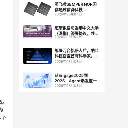
英飞凌SEMPER NOR闪
存通过信骅科技
2026年08月04日
AST2700 BMC认证，全
面强化其数据中心服务器
管理
超擎数智与香港中文大学
（深圳）签署协议，共建
2026年08月04日
人工智能和边缘计算联合
实验室
部署万台机器人后，酷哇
科技官宣首席科学家，要
让世界模型交付生产力
2026年08月03日
从Engage2025到
2026：Agent爆发这一
2026年08月03日
年，AI CRM 走到哪了
现。
为
多个