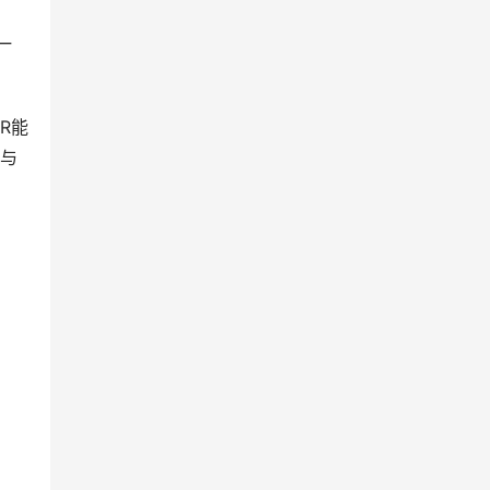
一
R能
其与