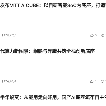
发布MTT AICUBE：以自研智能SoC为底座，打造
9日 17点27分
0
代算力新图景：鲲鹏与昇腾共筑全栈创新底座
8日 17点20分
0
半年蜕变：从能用走向好用，国产AI底座筑牢自主