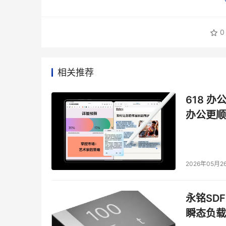
0
相关推荐
618 办
办公更顺
2026年05月2
永铭SDF
瞬态负载