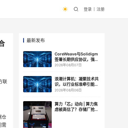
登录
注册
最新发布
合
CoreWeave与Solidigm
签署长期供应协议，强化
一体化人工智能云平台
2026年08月07日
浪潮计算机：凝聚技术共
方联
识，以行业标准牵引能力
跃升
2026年08月06日
算力「芯」动向 | 算力焦
虑被高估了？存储厂抢了
算力厂的戏，江波龙FMS
据仓
现场改写端侧AI规则
问需