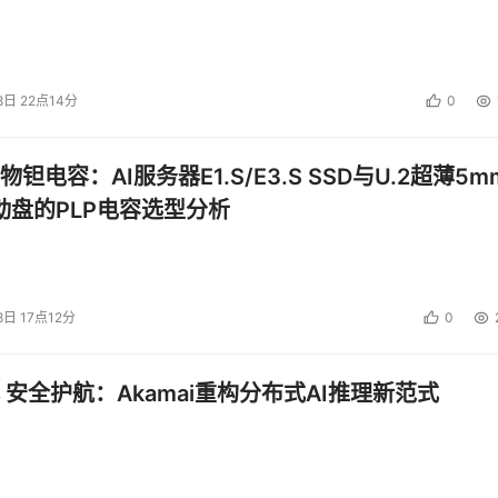
8日 22点14分
0
钽电容：AI服务器E1.S/E3.S SSD与U.2超薄5m
启动盘的PLP电容选型分析
8日 17点12分
0
 安全护航：Akamai重构分布式AI推理新范式