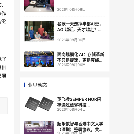
表、
2026年08月06日
够作
给需
谷歌一天走掉半部AI史，
AGI越近，天才越走？大
厂的组织模式，正在拖住
2026年08月06日
自己的研发节奏
面向规模化 AI：存储革新
低了
不只是提速，更是算经济
2026年08月06日
账
提供
发展
业界动态
英飞凌SEMPER NOR闪
存通过信骅科技
2026年08月04日
AST2700 BMC认证，全
面强化其数据中心服务器
管理
超擎数智与香港中文大学
（深圳）签署协议，共建
2026年08月04日