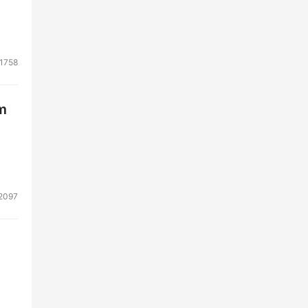
1758
m
2097