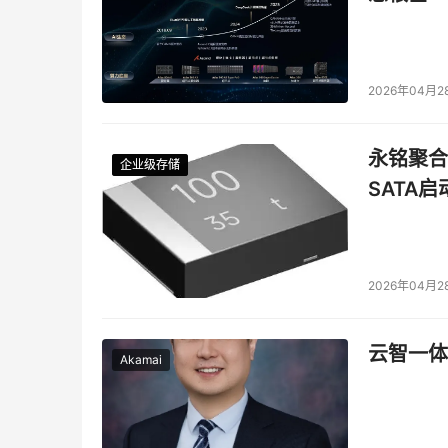
2026年04月2
永铭聚合物
企业级存储
企业级存储
企业级存储
企业级存储
SATA
2026年04月2
云智一体
Akamai