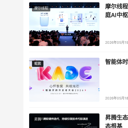
摩尔线程
摩尔线程
庭AI中枢
2026年05月1
智能体时
鲲鹏
鲲鹏
2026年05月1
昇腾生态
昇腾
态根基