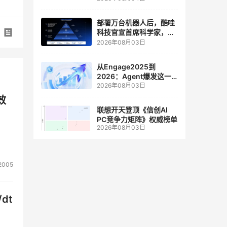
人工智能和边缘计算联合
实验室
部署万台机器人后，酷哇
科技官宣首席科学家，要
让世界模型交付生产力
2026年08月03日
从Engage2025到
2026：Agent爆发这一
2026年08月03日
年，AI CRM 走到哪了
效
联想开天登顶《信创AI
PC竞争力矩阵》权威榜单
2026年08月03日
2005
dt