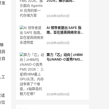
2026，展示面向
开发
Agentic AI 应用的新一代
存储方案
2026年08月05日
AI 领导者提出 SAFE 指
南，旨在提高网络安全透
明度
2026年08月05日
够
漏洞
算力「芯」动向 | zHBM
在自
与zNAND-O首秀FMS
2026 ：三星把HBM叠上
GPU头顶，内存战争换了
个维度，z轴算盘的魅力
人工
在哪？
2026年08月05日
套适
方位