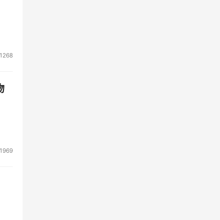
络安
方位
业用
1268
物
1969