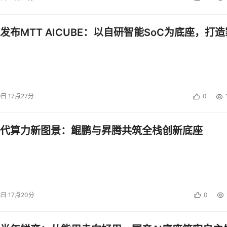
发布MTT AICUBE：以自研智能SoC为底座，打造
9日 17点27分
0
代算力新图景：鲲鹏与昇腾共筑全栈创新底座
8日 17点20分
0