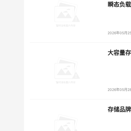
World Wide Technology全球AI与网络
瞬态负载
全解决方案无法覆盖的新风险中。思科人工智能防
的可视化管理，并有效抵御不断演进的各类威胁。
继思科Hypershield后，思科人工智能防御
2026年05月2
户开放，助力企业的人工智能转型进程。
大容量存储
本文来源于DOIT传媒，文章内容仅供参考，不构成
2026年05月2
存储品牌