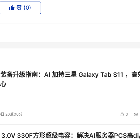
失，同时确保合规性。
赞 (
0
)
威胁
供的是适用于多模型环境的一致性控制。思科人工智能防御系统
利用思科Talos的威胁情报数据检测不断演变的AI安全问题。
到来自整个生态系统的附加上下文的丰富警报。思科人工智能防御系
控制力，并深度集成于思科推出的统一化、由人工智能驱动的跨
公装备升级指南：AI 加持三星 Galaxy Tab S11 ，高
执行点网络，思科人工智能防御系统在网络层面实现AI安全，
心
护企业AI应用至关重要，思科一直积极参与制定人工智能安全
T等权威机构合作开发的相关标准。
6日 20点00分
0
性
 3.0V 330F方形超级电容：解决AI服务器PCS高di/