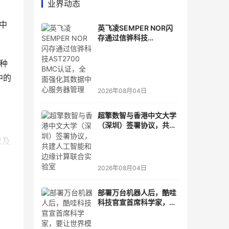
业界动态
中
英飞凌SEMPER NOR闪
存通过信骅科技
AST2700 BMC认证，全
面强化其数据中心服务器
种
管理
中的
2026年08月04日
超擎数智与香港中文大学
（深圳）签署协议，共建
人工智能和边缘计算联合
以及
实验室
2026年08月04日
部署万台机器人后，酷哇
科技官宣首席科学家，要
让世界模型交付生产力