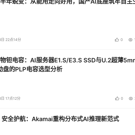
半年蜕变：从能用走向好用，国产AI底座筑牢自主
8日 22点14分
0
钽电容：AI服务器E1.S/E3.S SSD与U.2超薄5m
启动盘的PLP电容选型分析
8日 17点12分
0
 安全护航：Akamai重构分布式AI推理新范式