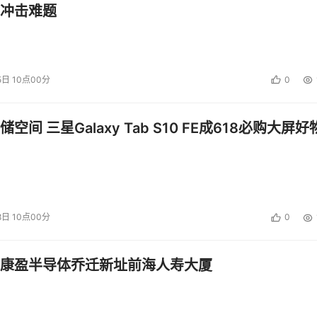
创新负责人Kent Noyes表示：“人工智能的广泛应用使企业暴露在传统网
冲击难题
御系统在AI安全领域实现了重大突破，为企业AI资产提供了全
”
系统是思科AI驱动安全创新系列的最新成果。该系统将于3月正式向企
5日 10点00分
0
空间 三星Galaxy Tab S10 FE成618必购大屏好
投资建议。
8日 10点00分
0
康盈半导体乔迁新址前海人寿大厦