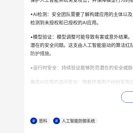
保护人工智能系统免受攻击，并保障模型行为的
•AI检测：安全团队需要了解构建应用的主体以
检测到未授权和已授权的AI应用。
•模型验证：模型调整可能导致有害或意外结果
潜在的安全问题。这支由人工智能驱动的算法红
防护措施。
•运行时安全：持续验证能够防范潜在的安全威
确保AI应用的访问安全：随着终端用户纷纷采用
专有数据污染的风险。思科人工智能防御系统为
•可视化：全面了解员工使用的未授权和已授权的
•访问控制：通过实施策略限制员工访问未授权的
思科
人工智能防御系统