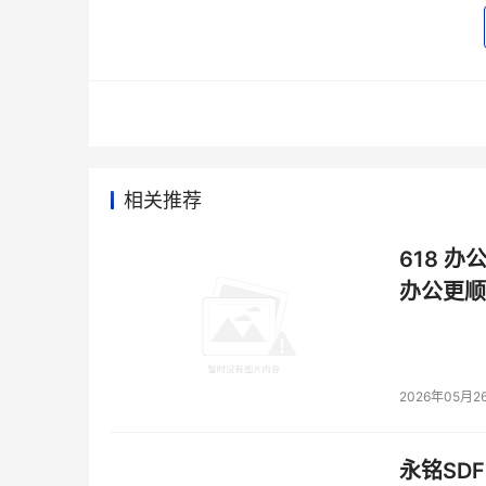
•数据与威胁防护：持续防范威胁和机密数据丢
思科人工智能防御系统解决方案可验证网络安全
不同于嵌入在单个AI模型中的安全措施，思科提
自我优化能力，可基于思科独有的机器学习模型，并
相关推荐
用思科人工智能防御系统的Splunk客户将收
够无缝对接现有的数据流，实现卓越的可视化与
618 办
安全平台——思科安全云中。通过利用思科广泛的
办公更顺
力是思科独有的优化结果。准确性和可信度对于保
标准，其中包括与MITRE、OWASP以及NIS
2026年05月2
思科人工智能防御系统解决方案提供卓越的可视
永铭SDF