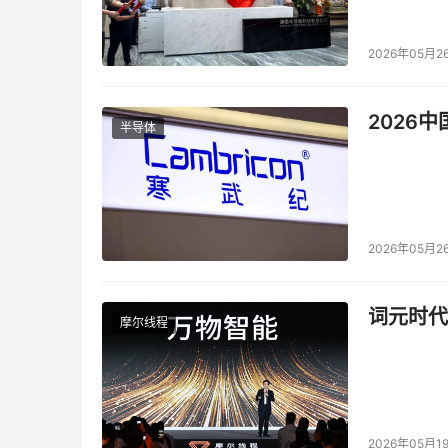
愈发明显，催生了智能手机、个人电脑、智能穿
电子正处于AI驱动创新发展的关键期，伴随着A
2026年05月2
CITE 2025将汇聚众多智能终端厂商，展示
的优化，从人机交互技术的革新到智能终端设备
2026
半导体
智慧家庭已经成为未来家居生活的重要趋势，可
2023年已超1000亿美元。CITE 2025
方案，邀请智慧家庭领域的领军企业，开启智慧家
化。
2026年05月2
人工智能大模型展区将展示AI芯片、语音识别、自
将聚焦人工智能技术的最新进展，展示从通用大
词元时代
摩尔线程
能机器人、语音识别系统等应用，展现人工智能
数据资源是现代经济社会发展的核心驱动力之一，
值预计超过2600亿元人民币，中下游产值则超过8
技术的最新进展，为行业提供了高效的数据解决
2026年05月1