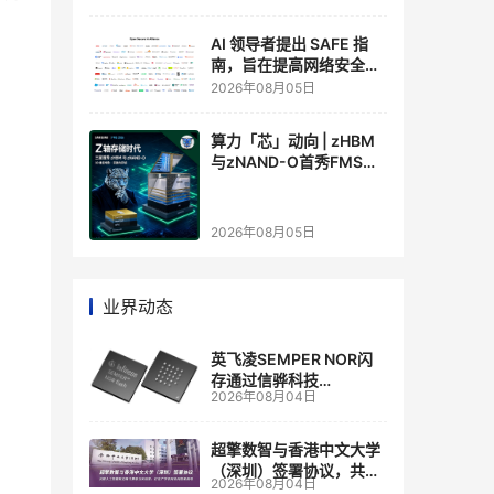
AI 领导者提出 SAFE 指
南，旨在提高网络安全透
明度
2026年08月05日
算力「芯」动向 | zHBM
与zNAND-O首秀FMS
2026 ：三星把HBM叠上
GPU头顶，内存战争换了
个维度，z轴算盘的魅力
2026年08月05日
在哪？
业界动态
英飞凌SEMPER NOR闪
存通过信骅科技
2026年08月04日
AST2700 BMC认证，全
面强化其数据中心服务器
管理
超擎数智与香港中文大学
（深圳）签署协议，共建
2026年08月04日
人工智能和边缘计算联合