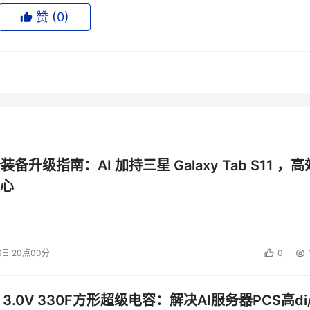
赞 (
0
)
拥有完整的产业链和丰富的产业资源。深圳更是国内战略性新兴
能制造等领域培育了一批龙头企业，产业规模连续多年稳居内地
业重镇深圳，引领产业风向，依托粤港澳大湾区的产业优势和创
公装备升级指南：AI 加持三星 Galaxy Tab S11 ，高
电子信息产业的新一轮变革。同时，作为CITE 2025的举办
心
本领，涵盖从基础元器件到高端智能制造的全方位产业链，重点
术领域的创新成果，向全球展示粤港澳大湾区电子信息产业的领
6日 20点00分
0
会，智能终端、智慧家庭、人工智能、数据基础、低空经济、新型能
 3.0V 330F方形超级电容：解决AI服务器PCS高di/