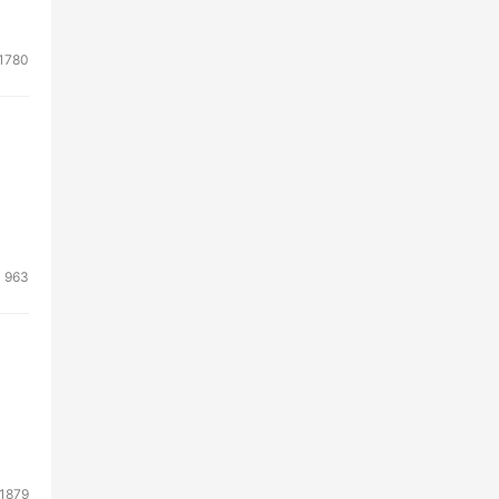
消费
。
1780
系统
景。
场
解决
及
963
25
列智
产
处理
和解
1879