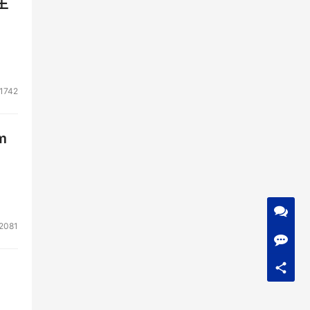
生
空
空
1742
展示
能源
m
优化
件馆
技术
2081
科工
接平