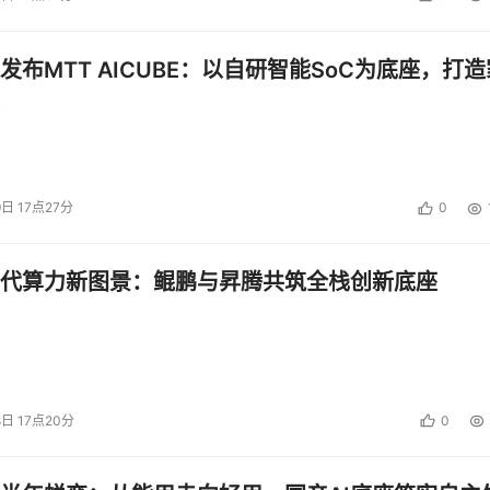
，数据基础设施展区还将打造商用密码安全板块，从数据存储、
加密存储、安全计算等多个维度，为数据安全提供有力保障。
发布MTT AICUBE：以自研智能SoC为底座，打造
9日 17点27分
0
代算力新图景：鲲鹏与昇腾共筑全栈创新底座
8日 17点20分
0