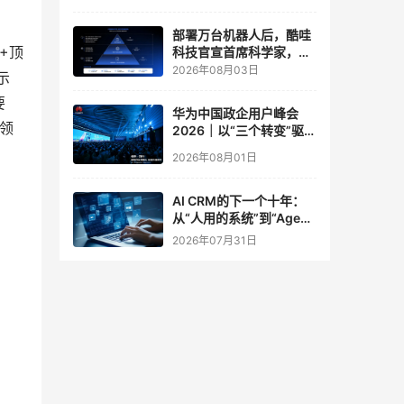
实验室
部署万台机器人后，酷哇
+顶
科技官宣首席科学家，要
让世界模型交付生产力
2026年08月03日
示
要
华为中国政企用户峰会
领
2026｜以“三个转变”驱动
服务体系全面升级
2026年08月01日
AI CRM的下一个十年：
从“人用的系统”到“Agent
调用的底座”
2026年07月31日