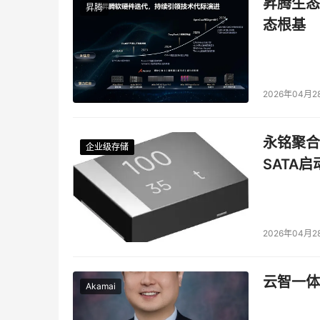
昇腾生态
昇腾
态根基
随着低空开放政策的不断推进，低空经济已经成为
经济的市场规模将达到1.5万亿元，到2035年更有
物流、低空旅游等低空经济领域的最新应用和发
2026年04月2
在全球能源危机和环境问题日益严峻的背景下，新能
锂电、动力电池、蓄电池、超级电容器、储能技
永铭聚合物
技术，以及管理系统、回收利用等全产业链的创
企业级存储
企业级存储
企业级存储
企业级存储
SATA
方面的巨大潜力，为新能源汽车产业的持续发展
电子元器件是电子信息产业的基础，其性能和质量直
将将汇聚众多电子元器件厂商，展示各类高精尖
2026年04月2
升级等方面的最新成果，推动电子元器件产业的
CITE 2025的全国特种电子元器件馆将展示
云智一体
Akamai
等特种电子主力军持续组团参与，展示在技术创
台和生态圈，推动特种电子产业的快速发展和跨