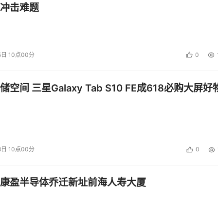
025的舞台上将大展拳脚，参展企业大牌云集，名企荟萃。
冲击难题
5日 10点00分
0
空间 三星Galaxy Tab S10 FE成618必购大屏好
8日 10点00分
0
康盈半导体乔迁新址前海人寿大厦
端设备的形态和生态，智能终端（消费电子）的多样化和专业化