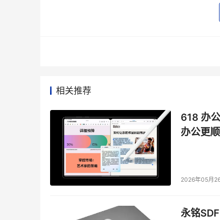
粤港澳大湾区是中国电子信息产业的重要基地，
相关推荐
规模最大、集聚性最强的城市，在电子信息、智
首位。中国电子信息博览会立足全球电子信息产
618 办
源，不断推动电子信息技术的创新与应用，引领全球
办公更顺
粤港澳大湾区企业集群也将集结亮相，亮出看家
在人工智能、大数据、云计算、物联网等前沿技
位和蓬勃生机。
2026年05月2
亮点
展区
 悉数登场
CITE 2025作为首屈一指的电子信息行业盛
永铭SDF