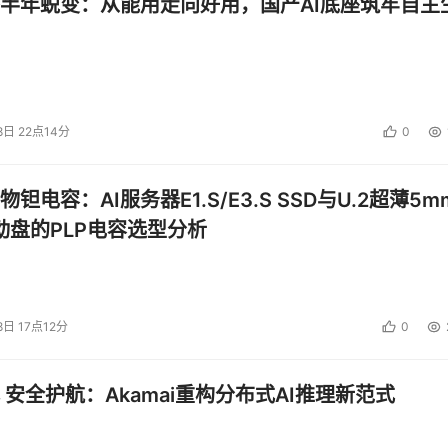
半年蜕变：从能用走向好用，国产AI底座筑牢自主
未来经济发展的新引擎。中国民航局预测，到2025年，我国低
望达到3.5万亿元。CITE 2025低空经济展区将展示无人机、航
展趋势，推动低空经济产业的快速发展和跨界融合。
8日 22点14分
0
源技术的发展显得尤为重要。CITE 2025新型能源电子馆将
术、氢燃料电池技术以及石墨烯产业等多个领域的多种先进新型
钽电容：AI服务器E1.S/E3.S SSD与U.2超薄5m
新成果，彰显新能源技术在推动交通运输领域零排放和能源结构
启动盘的PLP电容选型分析
提供有力支撑。
接影响到终端产品的性能和品质。CITE 2025核心先导元器
的电子元件，如集成电路、传感器、电容器等，展示产品创新、
8日 17点12分
0
持续升级和发展。
在航空航天等特殊领域应用的电子技术。中国电科、航天科技、航天
 安全护航：Akamai重构分布式AI推理新范式
新、产品研发等方面的最新进展，打造独一无二特种电子供需对
界融合。