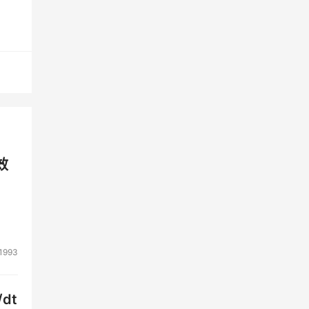
产业
城市
新资
效
地，
展示
先地
1993
源、
dt