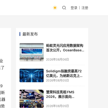
登录
注册
最新发布
蚂蚁灵光闪应用数据架构
首次公开，OceanBase
披露关键实践
2026年08月06日
业
显了
Solidigm拟融资最高72
亿美元，为纳斯达克上市
做准备
2026年08月05日
9
慧荣科技亮相 FMS
创新
2026，展示面向
元器
Agentic AI 应用的新一代
趋势
存储方案
2026年08月05日