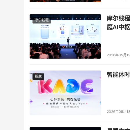
决方案，助力数据存储技术的跨越式发展。同时
到安全全系列展示，聚焦密码算法、密钥管理、
摩尔线程
摩尔线程
庭AI中枢
2026年05月1
智能体时
鲲鹏
鲲鹏
2026年05月1