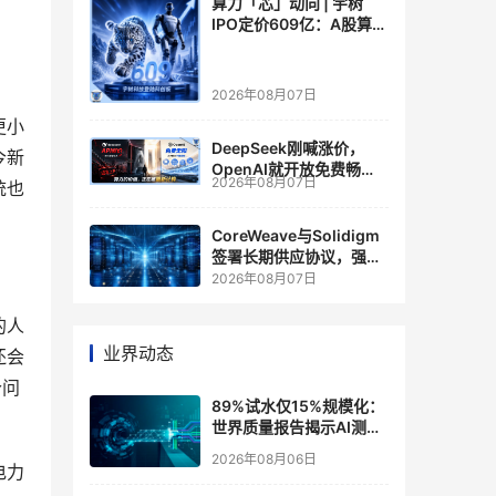
算力「芯」动向 | 宇树
IPO定价609亿：A股算力
芯片供应链的狂欢与泡沫
2026年08月07日
更小
DeepSeek刚喊涨价，
今新
OpenAI就开放免费畅
2026年08月07日
统也
聊？大模型定价的平行宇
宙，同一天裂开了
CoreWeave与Solidigm
签署长期供应协议，强化
一体化人工智能云平台
2026年08月07日
的人
业界动态
还会
个问
89%试水仅15%规模化：
世界质量报告揭示AI测
试"落地鸿沟"
2026年08月06日
电力