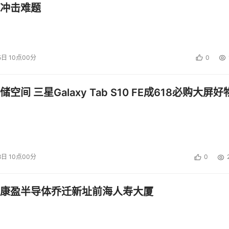
型人工智能系统的准确性，同时保持其效率优势。”
冲击难题
小型语言模型的优势和挑战的深度文章。去看看吧：
co/2024/08/10632613/1ZgY9z1BTGM
。
5日 10点00分
0
投资建议。
空间 三星Galaxy Tab S10 FE成618必购大屏好
8日 10点00分
0
康盈半导体乔迁新址前海人寿大厦