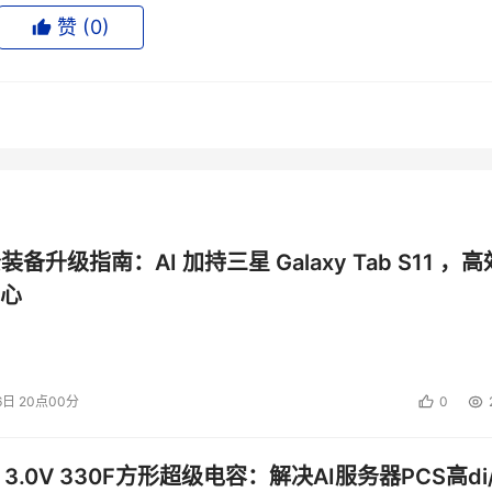
一代低功耗人工智能加速器对自动驾驶汽车的未来至关重要。它们
赞 (
0
)
它们将降低机器人的电力需求。
ntel表示，紧凑型人工智能系统在工业环境中也将很有用，在这种环境中，
智能将越来越适用于机器操作控制、产品追溯控制和供应链系统管理。
公装备升级指南：AI 加持三星 Galaxy Tab S11 ，高
心
助撰写大学论文，还能帮你构建网站。紧凑型系统可以针对特定
或者自动补全计算机代码。
6日 20点00分
0
为它们通常使用较少的数据。
以及在边缘设备上运行人工智能的能力等好处，这些权衡通常是可
 3.0V 330F方形超级电容：解决AI服务器PCS高di/