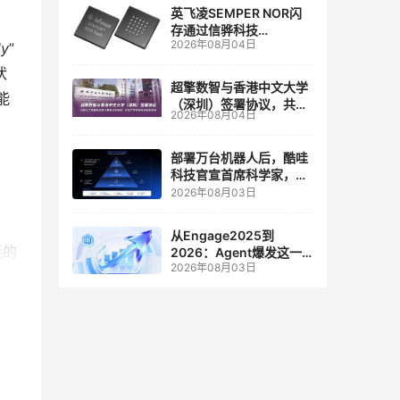
英飞凌SEMPER NOR闪
存通过信骅科技
2026年08月04日
dy
”
AST2700 BMC认证，全
面强化其数据中心服务器
状
管理
超擎数智与香港中文大学
能
（深圳）签署协议，共建
2026年08月04日
人工智能和边缘计算联合
实验室
部署万台机器人后，酷哇
科技官宣首席科学家，要
让世界模型交付生产力
2026年08月03日
从Engage2025到
耗的
2026：Agent爆发这一
2026年08月03日
年，AI CRM 走到哪了