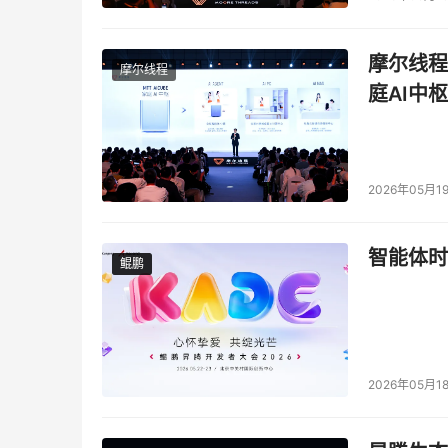
摩尔线程
摩尔线程
庭AI中枢
2026年05月1
智能体时
鲲鹏
鲲鹏
2026年05月1