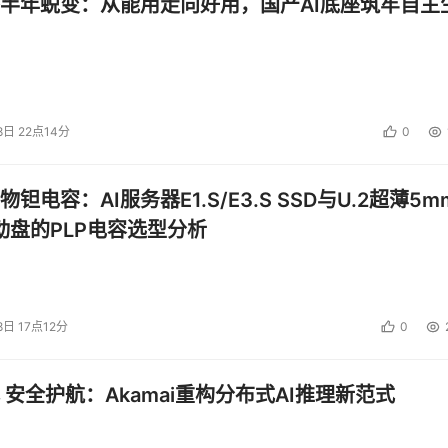
半年蜕变：从能用走向好用，国产AI底座筑牢自主
8日 22点14分
0
钽电容：AI服务器E1.S/E3.S SSD与U.2超薄5m
启动盘的PLP电容选型分析
8日 17点12分
0
 安全护航：Akamai重构分布式AI推理新范式