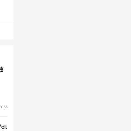
能够
更小的
”
效
系统
2055
以接
dt