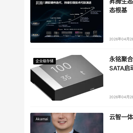
昇腾生态
昇腾
态根基
2026年04月2
永铭聚合物
企业级存储
企业级存储
企业级存储
企业级存储
SATA
2026年04月2
云智一体
Akamai