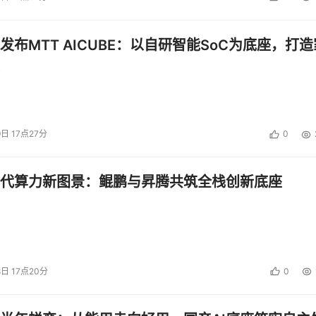
发布MTT AICUBE：以自研智能SoC为底座，打造
9日 17点27分
0
代算力新图景：鲲鹏与昇腾共筑全栈创新底座
8日 17点20分
0