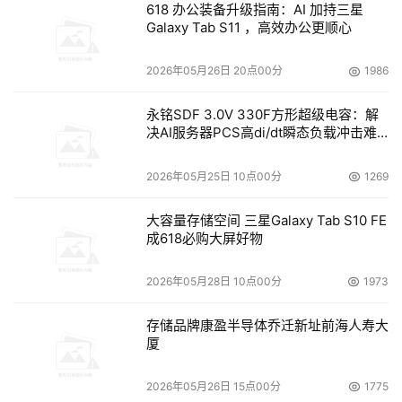
618 办公装备升级指南：AI 加持三星
三家单位于2018年共同发起建设的。作为一个具有独立
Galaxy Tab S11 ，高效办公更顺心
性、开放性、实体性的国家级集成电路共性技术研发平台，
该中心致力于解决我国集成电路主流技术方向选择和可靠技
2026年05月26日 20点00分
1986
术来源问题，为产业技术升级、大生产线建设提供技术支撑
和知识产权保护。同时，国家集成电路创新中心还通过“国
永铭SDF 3.0V 330F方形超级电容：解
决AI服务器PCS高di/dt瞬态负载冲击难
创‘芯’课堂”等项目，为我国集成电路产业培养了众多精英人
题
才。
2026年05月25日 10点00分
1269
大容量存储空间 三星Galaxy Tab S10 FE
成618必购大屏好物
2026年05月28日 10点00分
1973
存储品牌康盈半导体乔迁新址前海人寿大
厦
2026年05月26日 15点00分
1775