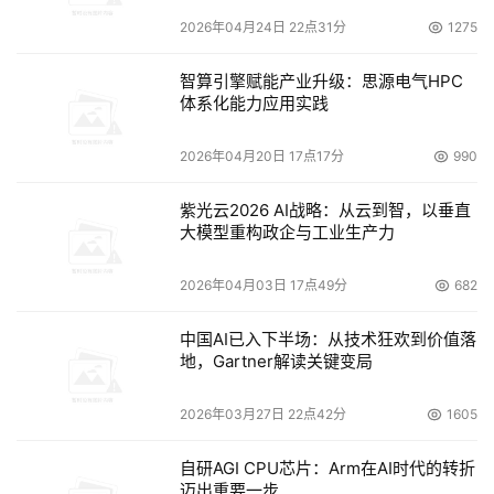
沈晓良与喆塔科技CTO刘林平郑重签署了合作协议。紧接
2026年04月24日 22点31分
1275
着，复旦大学微电子学院院长/国家集成电路创新中心董事
智算引擎赋能产业升级：思源电气HPC
长张卫院长与喆塔科技CEO赵文政共同揭开了
“高性能集成
体系化能力应用实践
电路数智化联合工程中心”
的牌匾，此举意味着这一意义重
大的合作项目正式拉开帷幕，踏上了新的征程。此外，复旦
2026年04月20日 17点17分
990
大学微电子学院院长张卫教授向喆塔科技CEO赵文政先生颁
发了实验室主任聘书，这份荣誉不仅是对赵总个人能力的认
紫光云2026 AI战略：从云到智，以垂直
大模型重构政企与工业生产力
可，也是对他带领团队所取得成就的高度肯定。 
2026年04月03日 17点49分
682
中国AI已入下半场：从技术狂欢到价值落
地，Gartner解读关键变局
2026年03月27日 22点42分
1605
自研AGI CPU芯片：Arm在AI时代的转折
迈出重要一步