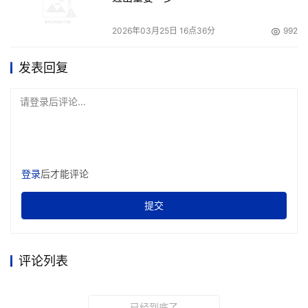
2026年03月25日 16点36分
992
发表回复
喆塔科技CEO赵文政表示：
“在当前信息技术飞速发展、全
球经济格局深刻调整的时代背景下，集成电路产业迎来了前
请登录后评论...
所未有的发展机遇。我们处在这个大变革当中，既有挑战也
有机遇。在我国集成电路行业蓬勃发展的过程中，国内工业
软件已经渡过了模仿、学习的阶段，进入到独立创新并解决
卡脖子的威胁的阶段。非常荣幸这次能与国家集成电路创新
登录
后才能评论
中心携手，共同推动我国集成电路产业迈向新的高度。”
提交
评论列表
已经到底了