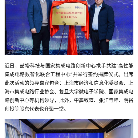
近日，喆塔科技与国家集成电路创新中心携手共建“高性能
集成电路数智化联合工程中心”并举行签约揭牌仪式。出席
此次活动的领导嘉宾包含：上海市经济和信息化委员会、上
海市集成电路行业协会、复旦大学微电子学院、国家集成电
路创新中心等机构领导，此外，中鑫致道、张江垚坤、明裕
创投等股东代表也齐聚一堂。