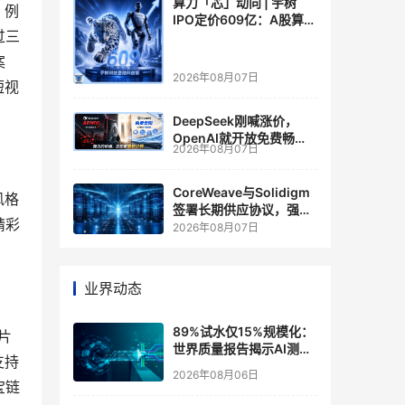
算力「芯」动向 | 宇树
。例
IPO定价609亿：A股算力
过三
芯片供应链的狂欢与泡沫
案
2026年08月07日
短视
DeepSeek刚喊涨价，
OpenAI就开放免费畅
2026年08月07日
聊？大模型定价的平行宇
宙，同一天裂开了
CoreWeave与Solidigm
风格
签署长期供应协议，强化
精彩
一体化人工智能云平台
2026年08月07日
业界动态
89%试水仅15%规模化：
片
世界质量报告揭示AI测
支持
试"落地鸿沟"
2026年08月06日
宝链