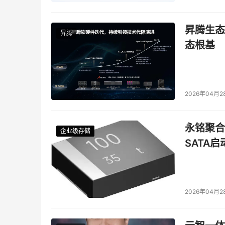
昇腾生态
昇腾
态根基
2026年04月2
永铭聚合物
企业级存储
企业级存储
企业级存储
企业级存储
SATA
2026年04月2