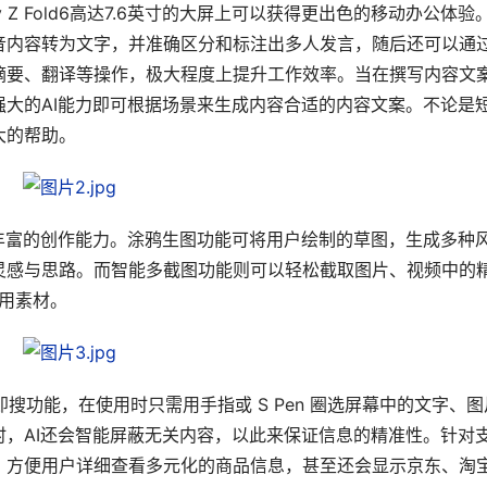
xy Z Fold6高达7.6英寸的大屏上可以获得更出色的移动办公体验
音内容转为文字，并准确区分和标注出多人发言，随后还可以通
摘要、翻译等操作，极大程度上提升工作效率。当在撰写内容文
大的AI能力即可根据场景来生成内容合适的内容文案。不论是
大的帮助。
Z Fold6丰富的创作能力。涂鸦生图功能可将用户绘制的草图，生成多种
灵感与思路。而智能多截图功能则可以轻松截取图片、视频中的
可用素材。
即圈即搜功能，在使用时只需用手指或 S Pen 圈选屏幕中的文字、图
，AI还会智能屏蔽无关内容，以此来保证信息的精准性。针对
，方便用户详细查看多元化的商品信息，甚至还会显示京东、淘