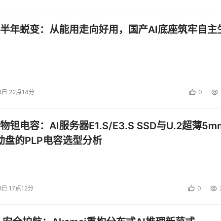
半年蜕变：从能用走向好用，国产AI底座筑牢自主
8日 22点14分
0
钽电容：AI服务器E1.S/E3.S SSD与U.2超薄5m
启动盘的PLP电容选型分析
8日 17点12分
0