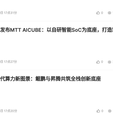
9日 17点31分
0
发布MTT AICUBE：以自研智能SoC为底座，打造
9日 17点27分
0
代算力新图景：鲲鹏与昇腾共筑全栈创新底座
8日 17点20分
0