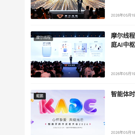
2026年05月1
摩尔线程
摩尔线程
庭AI中枢
2026年05月1
智能体时
鲲鹏
鲲鹏
2026年05月1