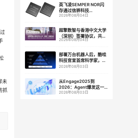
英飞凌SEMPER NOR闪
存通过信骅科技
2026年08月04日
AST2700 BMC认证，全
面强化其数据中心服务器
管理
超擎数智与香港中文大学
通过
（深圳）签署协议，共建
2026年08月04日
手
人工智能和边缘计算联合
实验室
部署万台机器人后，酷哇
轻松
科技官宣首席科学家，要
让世界模型交付生产力
2026年08月03日
屏未
从Engage2025到
2026：Agent爆发这一
妨抓
2026年08月03日
年，AI CRM 走到哪了