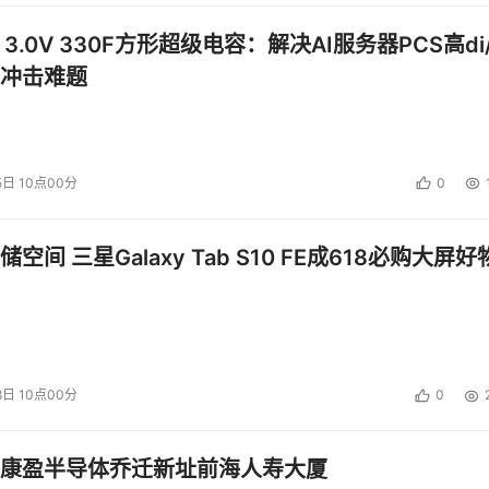
 3.0V 330F方形超级电容：解决AI服务器PCS高di/
冲击难题
5日 10点00分
0
空间 三星Galaxy Tab S10 FE成618必购大屏好
8日 10点00分
0
康盈半导体乔迁新址前海人寿大厦