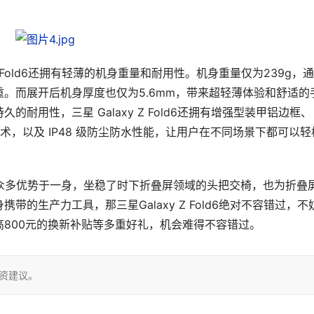
 Fold6还拥有轻薄的机身重量和耐用性。机身重量仅为239g，
。而展开后机身厚度也仅为5.6mm，带来超轻薄体验和舒适的
耐用性，三星 Galaxy Z Fold6还拥有增强型装甲铝边框、
2 玻璃等工艺技术，以及 IP48 级防尘防水性能，让用户在不同场景下都可以
old6集众多优势于一身，坐稳了时下折叠屏领域的头把交椅，也为折叠
的生产力工具，那三星Galaxy Z Fold6绝对不容错过，不
800元的换新补贴等多重好礼，机会难得不容错过。
投资建议。