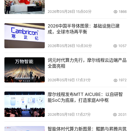
搜寻和响应各类网络安全隐患及威胁，同时减少了相关的繁
2026年05月26日 15点00分
1866
琐工作，可更专注于提升核心竞争力。
2026中国半导体图景：基础设施已建
网络安全无小事，网络与信息安全防护更是一场没有终点的
成，全球市场再平衡
战斗。据权威统计分析：预计2025年全球因网络威胁造成
的损失将高达10.5万亿美元，是企业网络安全支出的40倍
2026年05月26日 10点30分
1057
以上。网络安全已成为首席信息官（CIO）们最希望增加投
资的领域，而66%的受访高管更将网络安全投资视为收入引
词元时代算力先行，摩尔线程云边端产品
全面亮相
擎。由此可见，随着企业数智化转型的深入发展，关注网络
与信息安全，构建网络安全网格将会成为企业数字化转型发
2026年05月19日 17点31分
1972
展的安全保障。
摩尔线程发布MTT AICUBE：以自研智
能SoC为底座，打造家庭AI中枢
本文来源于DOIT传媒，文章内容仅供参考，不构成投资建议。
2026年05月19日 17点27分
2031
智能体时代算力新图景：鲲鹏与昇腾共筑