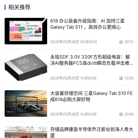
领域的头部企业技术与解决方案，富士胶片商业创新（中
相关推荐
国）利用长期为客户提供现场服务的专业经验与咨询能力，
618 办公装备升级指南：AI 加持三星
可为企业提供一站式端到端网络安全威胁搜寻、检测与响应
Galaxy Tab S11 ，高效办公更顺心
等服务，如为企业进行安全风险排查并提供详细报告，从内
外资产的安全策略、高危端口与漏洞、弱口令等进行统计分
2026年05月26日 20点00分
2072
析，建议如何进行勒索安全加固等并提供定制化服务。
永铭SDF 3.0V 330F方形超级电容：解
决AI服务器PCS高di/dt瞬态负载冲击难
例如：某建筑公司此前一直缺乏网络安全方面的专家、技术
题
与经验，无法清晰掌控整体网络安全态势。富士胶片商业创
2026年05月25日 10点00分
1339
新为该公司进行了全面的安全现状排查，量身定制了网络安
全解决方案，包括覆盖所有PC/笔记本和服务器的EDR安全
大容量存储空间 三星Galaxy Tab S10 FE
成618必购大屏好物
防护与内部网络NDR的安全防护。富士胶片商业创新的定制
化网络安全解决方案采用AI人工智能等前沿技术、可进行持
2026年05月28日 10点00分
2058
续监控、深度学习与行为分析，其仪表盘式管理实现了全面
的可见性。采用该网络安全解决方案后，这家建筑公司得到
存储品牌康盈半导体乔迁新址前海人寿大
了网络安全专家及时有效的支持，能更快、更高效地检测、
厦