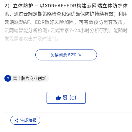
2）立体防护 – 以XDR+AF+EDR构建云网端立体防护体
系，通过云端定期策略检查和调优确保防护持续有效；利用
云端联动AF、EDR做好风险加固，可有效预防黑客攻击；
云网端智能分析检测+云端专家7*24小时分析研判，能随时
发现黑客攻击并及时遏制。
3）事件处置 - XDR攻击故事链协助云端专家可高效、精准
阅读剩余 52%
定位源头，进行深度调查、精准溯源；云端专家还可协助用
户对隐患加固、对事件复盘总结归档，实现真正闭环式管
理。
富士胶片商业创新
4）安全GPT - 基于3000w黑样本和2000w白样本的大模
赞 (
0
)
型检测、即便是隐蔽威胁也能及时测出，检出率高达95.7%
（数据来源：深信服安全实验室），可辅助安全运营，其自
动化告警值守等功能可有助减少90%以上的人工操作。
生成海报
“云网端”安全托管解决方案集成了多家国际与国内专业安全