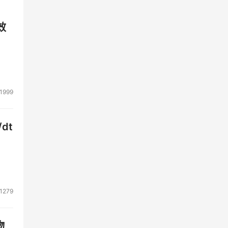
效
1999
dt
1279
物