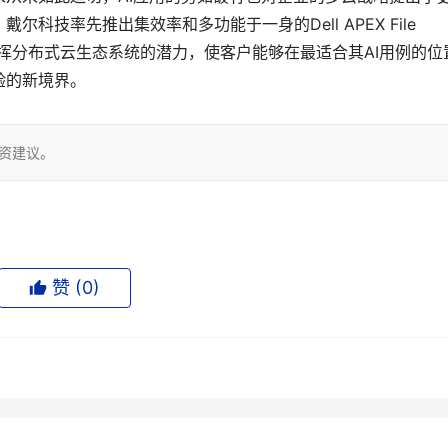
技率先推出集效率和多功能于一身的Dell APEX File 
，帮助企业充分发挥分布式云生态系统的潜力，使客户能够在最适合其AI用例的位
验的新境界。
投资建议。
赞 (
0
)