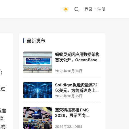
登录
注册
最新发布
蚂蚁灵光闪应用数据架构
首次公开，OceanBase
披露关键实践
2026年08月06日
C）
Solidigm拟融资最高72
超过
亿美元，为纳斯达克上市
做准备
2026年08月05日
慧荣科技亮相 FMS
运营
2026，展示面向
境
Agentic AI 应用的新一代
席卷
存储方案
2026年08月05日