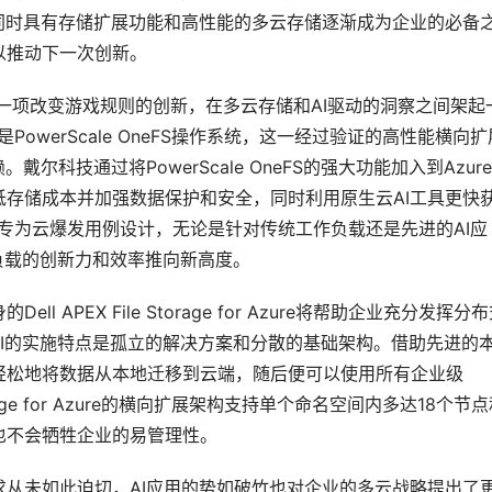
同时具有存储扩展功能和高性能的多云存储逐渐成为企业的必备
以推动下一次创新。
osoft Azure是一项改变游戏规则的创新，在多云存储和AI驱动的洞察之间架
zure的核心是PowerScale OneFS操作系统，这一经过验证的高性能横向
尔科技通过将PowerScale OneFS的强大功能加入到Azur
存储成本并加强数据保护和安全，同时利用原生云AI工具更快
for Azure专为云爆发用例设计，无论是针对传统工作负载还是先进的AI应
作负载的创新力和效率推向新高度。
APEX File Storage for Azure将帮助企业充分发挥分
AI的实施特点是孤立的解决方案和分散的基础架构。借助先进的
轻松地将数据从本地迁移到云端，随后便可以使用所有企业级
e Storage for Azure的横向扩展架构支持单个命名空间内多达18个节
，也不会牺牲企业的易管理性。
从未如此迫切，AI应用的势如破竹也对企业的多云战略提出了