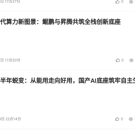
9日 17点27分
0
代算力新图景：鲲鹏与昇腾共筑全栈创新底座
8日 17点20分
0
半年蜕变：从能用走向好用，国产AI底座筑牢自主
8日 22点14分
0