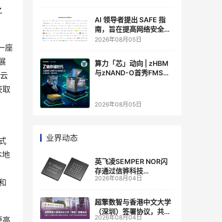
之
AI 领导者提出 SAFE 指
南，旨在提高网络安全透
明度
2026年08月05日
起一座
扩展
算力「芯」动向 | zHBM
与zNAND-O首秀FMS
e云
2026 ：三星把HBM叠上
获取
GPU头顶，内存战争换了
个维度，z轴算盘的魅力
2026年08月05日
在哪？
业界动态
布式
本地
英飞凌SEMPER NOR闪
存通过信骅科技
2026年08月04日
AST2700 BMC认证，全
点和
面强化其数据中心服务器
管理
超擎数智与香港中文大学
（深圳）签署协议，共建
2026年08月04日
更高
人工智能和边缘计算联合