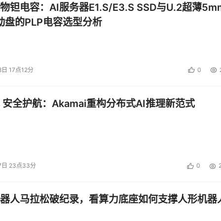
钽电容：AI服务器E1.S/E3.S SSD与U.2超薄5m
启动盘的PLP电容选型分析
8日 17点12分
0
 安全护航：Akamai重构分布式AI推理新范式
7日 23点33分
0
器人马拉松破纪录，看算力底座如何支撑人形机器