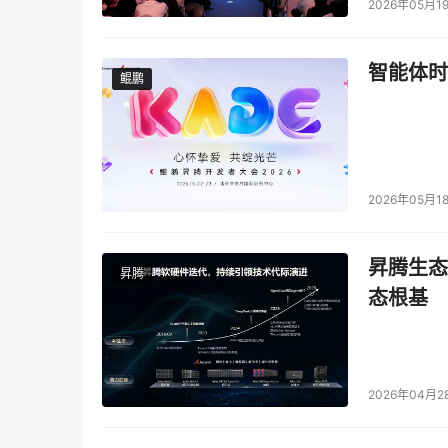
2026年05月1
智能体时
鲲鹏
鲲鹏
2026年05月1
昇腾生态
昇腾
态根基
2026年04月2