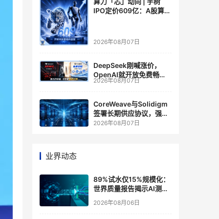
算力「芯」动向 | 宇树
IPO定价609亿：A股算力
芯片供应链的狂欢与泡沫
2026年08月07日
DeepSeek刚喊涨价，
OpenAI就开放免费畅
2026年08月07日
聊？大模型定价的平行宇
宙，同一天裂开了
CoreWeave与Solidigm
签署长期供应协议，强化
一体化人工智能云平台
2026年08月07日
业界动态
89%试水仅15%规模化：
世界质量报告揭示AI测
试"落地鸿沟"
2026年08月06日