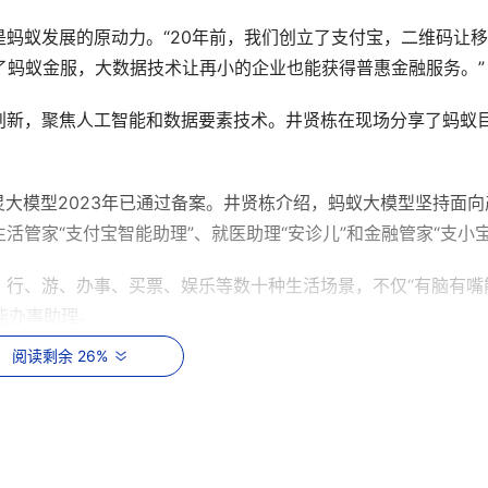
蚂蚁发展的原动力。“20年前，我们创立了支付宝，二维码让
了蚂蚁金服，大数据技术让再小的企业也能获得普惠金融服务。”
创新，聚焦人工智能和数据要素技术。井贤栋在现场分享了蚂蚁
灵大模型2023年已通过备案。井贤栋介绍，蚂蚁大模型坚持面向
管家“支付宝智能助理”、就医助理“安诊儿”和金融管家“支小宝
、行、游、办事、买票、娱乐等数十种生活场景，不仅“有脑有嘴
能办事助理。
阅读剩余 26%
AI就医助理“安诊儿”， 运用了亚运同款数字人技术，让每个患
已经覆盖了浙江省近百家医院，服务了超过百万人次，部分医院
%。尤其对老年人，还有不熟悉医院的外地患者，非常方便。未来
。