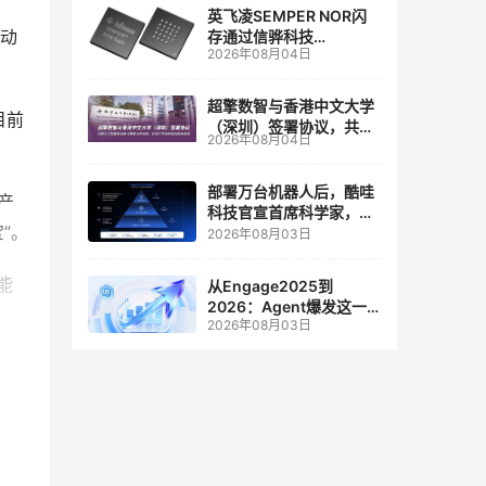
英飞凌SEMPER NOR闪
移动
存通过信骅科技
2026年08月04日
AST2700 BMC认证，全
面强化其数据中心服务器
管理
超擎数智与香港中文大学
目前
（深圳）签署协议，共建
2026年08月04日
人工智能和边缘计算联合
实验室
部署万台机器人后，酷哇
产
科技官宣首席科学家，要
”。
让世界模型交付生产力
2026年08月03日
能
从Engage2025到
2026：Agent爆发这一
2026年08月03日
年，AI CRM 走到哪了
者在
在接
还将