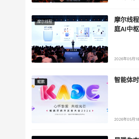
本文来源于DOIT传媒，文章内容仅供参考，不构成
摩尔线程
摩尔线程
庭AI中枢
2026年05月1
智能体时
鲲鹏
鲲鹏
2026年05月1