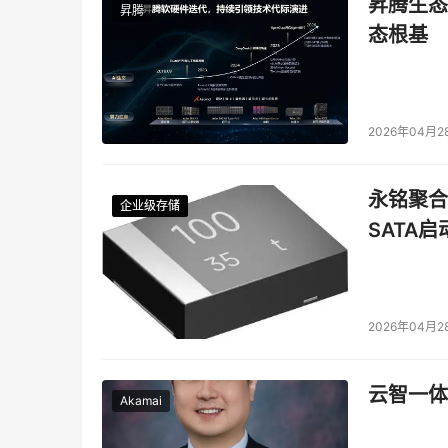
昇腾生态
昇腾
态根基
2026年04月2
永铭聚合物
企业级存储
企业级存储
企业级存储
企业级存储
SATA
2026年04月2
云智一体
Akamai