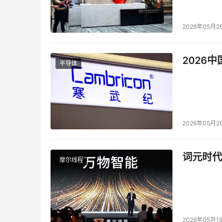
作为数据要素领域的主要技术服务商，蚂蚁正在
端的数据安全保障，通过全链路密态、实时风控
2026年05月2
计算像明文计算一样快；一个隐私计算云服务平
井贤栋在现场分享了一个案例，过去农业数字化程
2026
半导体
信贷支持。农业农村部大数据发展中心与网商银行
数据，实时分析，掌握农户经营情况，手机一点就
度，累计授信964亿元，其中约8成农户种植面积
案例。
2026年05月2
在技术探索的同时，蚂蚁坚持开放共享。目前，
语”可信隐私计算框架、大规模智能分布式训练系统
词元时代
10余项国际标准。
摩尔线程
井贤栋说，蚂蚁集团将坚持科技驱动，坚守普惠初
生活，让数据价值流动像自来水一样即开即用。
2026年05月1