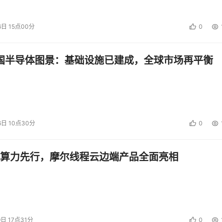
探索下一代隐私计算技术，提供普惠的隐私计算服务，包括一套
确保数据安全；一套软硬件结合的计算加速解决方案，致力于让
6日 15点00分
0
台，让企业像购买云服务一样购买隐私计算服务，解决易用性问
度低，涉农数据“孤岛化”，难以满足银行授信风控要求，难以
中国半导体图景：基础设施已建成，全球市场再平衡
发起“农户秒贷”项目，通过蚂蚁集团隐私计算技术，安全融合
能“秒贷秒批、随借随还”。至今，超600万农户通过获得贷款额
不到10亩。24日下午，该项目还入选了国家数据局“数据要素x”
6日 10点30分
0
蚂蚁可信隐私计算和人工智能方面的核心技术已对外开源，包括“
DLRover等。此外，参与制定了100多项国内外标准，其中主
算力先行，摩尔线程云边端产品全面亮相
心，以更大力度拥抱科技创新，让AI像扫码支付一样进入普通
9日 17点31分
0