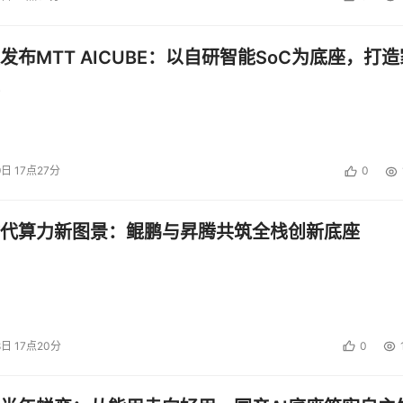
投资建议。
发布MTT AICUBE：以自研智能SoC为底座，打造
9日 17点27分
0
代算力新图景：鲲鹏与昇腾共筑全栈创新底座
8日 17点20分
0