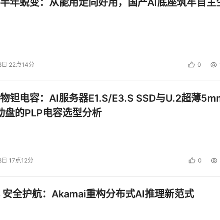
半年蜕变：从能用走向好用，国产AI底座筑牢自主
8日 22点14分
0
钽电容：AI服务器E1.S/E3.S SSD与U.2超薄5m
启动盘的PLP电容选型分析
8日 17点12分
0
 安全护航：Akamai重构分布式AI推理新范式