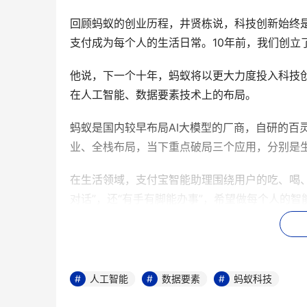
回顾蚂蚁的创业历程，井贤栋说，科技创新始终是
支付成为每个人的生活日常。10年前，我们创立
他说，下一个十年，蚂蚁将以更大力度投入科技
在人工智能、数据要素技术上的布局。
蚂蚁是国内较早布局AI大模型的厂商，自研的百
业、全栈布局，当下重点破局三个应用，分别是生活
在生活领域，支付宝智能助理围绕用户的吃、喝
对话”，还“有手有脚能办事”，希望做每个人的智
在医疗领域，蚂蚁联合浙江卫健委推出了全国首个
就诊全程都有贴心的数字陪诊员。目前，该服务
入“安诊儿”后，导诊台的问询工作量下降了50
人工智能
数据要素
蚂蚁科技
联合更多医疗机构推出智能便捷的医疗健康服务