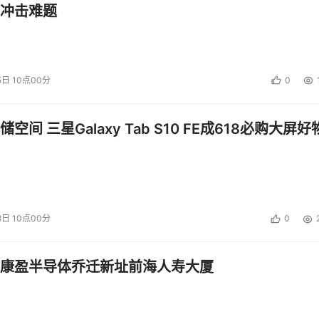
冲击难题
5日 10点00分
0
、财经资讯等个性化服务，让每个投资者都有一个私人理财专家
空间 三星Galaxy Tab S10 FE成618必购大屏好
活，为老百姓解决生活中的问题，”井贤栋说，蚂蚁将通过三个管
更多人。同时，通过规模化的应用，不断拉练和提升底层模型能力
算技术，让数据价值的流动像自来水一样即开即用。目前，蚂蚁
块链、隐私计算和绿色计算，助力数据价值释放和共享。
8日 10点00分
0
动”。数据要素的流通发展，已经从“水井”式的自采自用、“桶装水
康盈半导体乔迁新址前海人寿大厦
的行业、区域间可信流通。要走向未来更广域的可信流通，形成