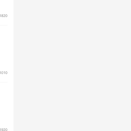
端到
隐私
1820
题。
获得
多源
典型
1010
隐
导了
人的
1920