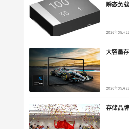
瞬态负载
2026年05月2
金融管家“支小宝”，提供投资者教育、市场行情
大容量存储
“我们希望让AI像扫码支付一样便利每个人的生
推动AI服务普惠化，让AI技术发展的红利惠及
蚂蚁另一个技术布局重点，是探索下一代隐私计
全链布局数据要素技术，包括分布式数据库，区
2026年05月2
井贤栋认为，数据要素要“用得好”，关键是“流得
存储品牌
的点对点流通，快速发展为犹如“城市自来水网”
水利工程，隐私计算是必需的“管道”技术。