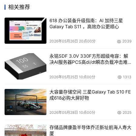
相关推荐
成本（上升趋势）：
制造业企业面对的供应链各方成本
618 办公装备升级指南：AI 加持三星
居高不下，而在消费者层面，通膨和经济放缓降低了消
Galaxy Tab S11 ，高效办公更顺心
费者承担额外成本的意愿和能力，结果就导致了企业无
法在成本和售价之间寻到平衡，必须设法提高自身效
2026年05月26日 20点00分
2039
率，以管控成本，并维持运营利润。
永铭SDF 3.0V 330F方形超级电容：解
决AI服务器PCS高di/dt瞬态负载冲击难
供应链（下降趋势）：
随着供应链压力的缓解，全球核
题
心商品价格已经企稳，特别是芯片生产正逐渐复苏。然
2026年05月25日 10点00分
1313
而，即使压力表显示下降之势，企业也必须对供应链保
持高关注度并及时修复问题环节，以防未知的供应链断
大容量存储空间 三星Galaxy Tab S10 FE
裂情形再次发生。
成618必购大屏好物
那么，企业应该如何迎接2024年的挑战并为之做好准备？
2026年05月28日 10点00分
2025
关键是要跳出眼前的行业压力波动，采取正确的战略手段，
存储品牌康盈半导体乔迁新址前海人寿大
让自身变得更有弹性、更灵活、更能适应变化，而实现这一
厦