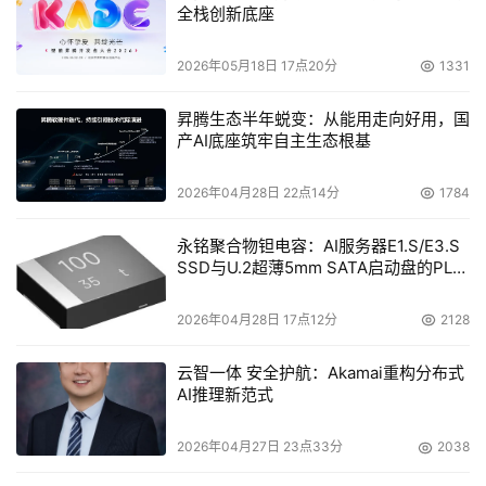
数字化转型历程包括五个关键阶段
全栈创新底座
今天在实施数字化转型的企业通常处于前两个阶段。配置阶
2026年05月18日 17点20分
1331
段（Configuration）是指从基于文档的数据框架转换为基
于模型的数据框架；而连接阶段（Connection）的重点在
昇腾生态半年蜕变：从能用走向好用，国
产AI底座筑牢自主生态根基
于打破孤立模型数据的孤岛。这两个阶段能够极大地提高整
个组织内数据的可追溯性和可访问性，有助于提高流程效
2026年04月28日 22点14分
1784
率、增强工程灵活性，即使在项目时间紧迫的情况下，也能
确保高质量的成果。
永铭聚合物钽电容：AI服务器E1.S/E3.S
SSD与U.2超薄5mm SATA启动盘的PLP
电容选型分析
第三个阶段涉及到任务自动化（Automation），从普通任
务开始，逐步发展到越来越复杂的操作。这些更高形式的自
2026年04月28日 17点12分
2128
动化需要依靠人工智能来改造工程和其他流程。在整个数字
云智一体 安全护航：Akamai重构分布式
化转型过程中，人工智能的作用是不断增强的，其对于提高
AI推理新范式
数据处理速度和吞吐量至关重要，而这将加快产品和流程的
评估与创新。
2026年04月27日 23点33分
2038