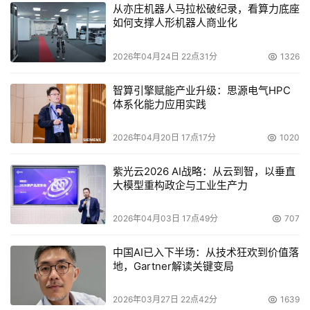
第四个阶段是创成式设计（Generative Design），这一阶
从亦庄机器人马拉松破纪录，看算力底座
如何支撑人形机器人商业化
段进一步利用AI技术的能力，根据公司的设计历史和用户输
入来生成产品、制造流程和其他人工制品的设计。在这种情
2026年04月24日 22点31分
1326
况下，"创成式设计"能够比目前的软件包发挥更广泛的功
能。以人工智能驱动的创成式设计不是优化单个组件的物理
智算引擎赋能产业升级：思源电气HPC
几何形状，而是可以跨领域整合各种需求，并在系统层面优
体系化能力应用实践
化性能。
2026年04月20日 17点17分
1020
最后，创成式设计技术将在包含生成、评估、迭代和选择优
紫光云2026 AI战略：从云到智，以垂直
化设计的闭环过程中实施。人工智能将为一款产品或系统生
大模型重构政企与工业生产力
成数千种设计，并根据不同要求对这些设计进行评估，并选
出性能最高的一种或多种设计。这些选择将交由工程师团队
2026年04月03日 17点49分
707
进行审查，并做出最终选择投入生产。
中国AI已入下半场：从技术狂欢到价值落
地，Gartner解读关键变局
2026年03月27日 22点42分
1639