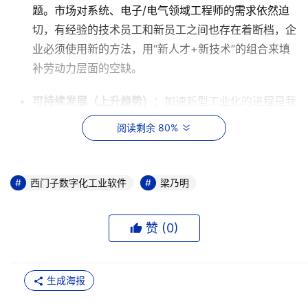
题。市场对系统、电子/电气领域工程师的需求依然迫
切，有经验的技术员工和新员工之间也存在着断档，企
业必须使用新的方法，用“新人才+新技术”的组合来填
补劳动力层面的空缺。
可持续发展（上升趋势）
：加速新型工业化的进程是我
国重要的战略部署之一，国家也部署了一系列举措来确
阅读剩余 80%
保新型工业化的成功和可持续发展。工业企业也需要积
极响应国家号召，在企业内部先形成可持续的运营机
制。在新政策、新商机、新要求的推动下，进入2024
西门子数字化工业软件
梁乃明
年，企业的可持续发展压力将进一步增大。
赞 (
0
)
创新速度（保持不变）：
工业被认为是经济增长的主要
引擎、技术创新的主要战场。过去几年中，许多行业的
创新周期都呈现出长期加速的趋势；进入2024年，这
生成海报
一趋势将继续维持，企业必须不断创新，才能保持竞争
优势。