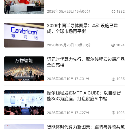
目标的最佳途径无疑就是数字化。数字化能够帮助企业在现
实和数字世界中管理业务，这种现实与数字的结合解锁了一
2026年05月26日 15点00分
1832
种关键资源 —— 数据。数据流通可以贯穿整个生产环节，
然后发展出更高层次的功能，比如：数据管理自动化、产品
2026中国半导体图景：基础设施已建
成，全球市场再平衡
和流程的闭环优化等等。数字化转型的过程主要体现于五个
关键阶段，包括配置、连接、自动化、生成设计和闭环优
2026年05月26日 10点30分
1024
化。
词元时代算力先行，摩尔线程云边端产品
全面亮相
2026年05月19日 17点31分
1935
摩尔线程发布MTT AICUBE：以自研智
能SoC为底座，打造家庭AI中枢
2026年05月19日 17点27分
1993
智能体时代算力新图景：鲲鹏与昇腾共筑