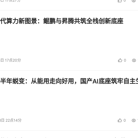
9日 17点27分
0
代算力新图景：鲲鹏与昇腾共筑全栈创新底座
8日 17点20分
0
半年蜕变：从能用走向好用，国产AI底座筑牢自主
8日 22点14分
0