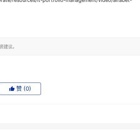
te/resources/it-portfolio-management/video/alfabet-
投资建议。
赞 (
0
)