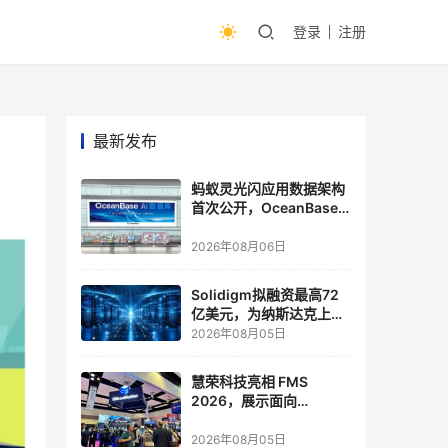
登录
注册
最新发布
蚂蚁灵光闪应用数据架构
首次公开，OceanBase
披露关键实践
2026年08月06日
Solidigm拟融资最高72
亿美元，为纳斯达克上市
做准备
2026年08月05日
慧荣科技亮相 FMS
2026，展示面向
Agentic AI 应用的新一代
存储方案
2026年08月05日