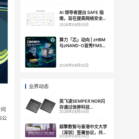
AI 领导者提出 SAFE 指
南，旨在提高网络安全透
明度
2026年08月05日
算力「芯」动向 | zHBM
与zNAND-O首秀FMS
2026 ：三星把HBM叠上
GPU头顶，内存战争换了
个维度，z轴算盘的魅力
2026年08月05日
在哪？
业界动态
英飞凌SEMPER NOR闪
存通过信骅科技
个问
2026年08月04日
AST2700 BMC认证，全
G公
面强化其数据中心服务器
管理
超擎数智与香港中文大学
（深圳）签署协议，共建
2026年08月04日
人工智能和边缘计算联合