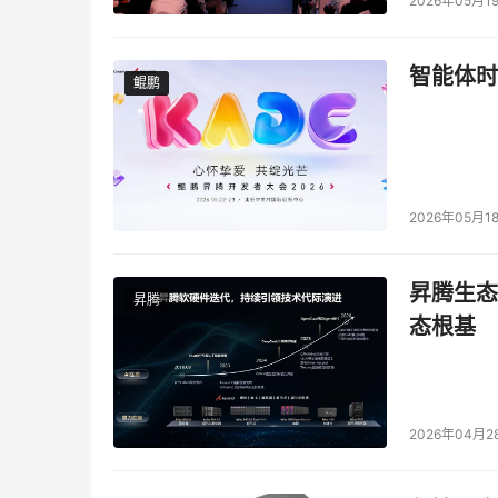
2026年05月1
智能体时
鲲鹏
鲲鹏
2026年05月1
昇腾生态
昇腾
态根基
2026年04月2