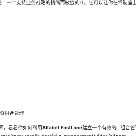
铺平了道路：一个支持业务战略的精简而敏捷的IT。它可以让你在驾驶座
(IT投资组合管理
擎，看看你如何利用
Alfabet FastLane
建立一个有效的IT组合管