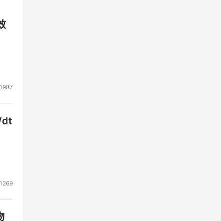
效
1987
dt
1269
物