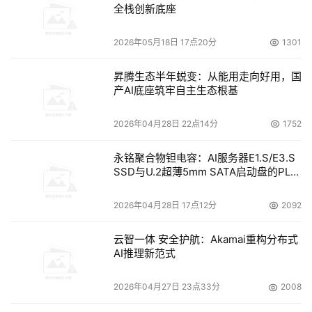
行业国内外多家知名企业，与多个合作伙伴在云原生生态领
全栈创新底座
域中展开紧密的合作，充分利用各自的优势，共同为企业客
2026年05月18日 17点20分
1301
户提供更有价值的云计算、大数据产品和技术服务。
昇腾生态半年蜕变：从能用走向好用，国
产AI底座筑牢自主生态根基
本文来源于DOIT传媒，文章内容仅供参考，不构成投资建议。
2026年04月28日 22点14分
1752
永铭聚合物钽电容：AI服务器E1.S/E3.S
SSD与U.2超薄5mm SATA启动盘的PLP
电容选型分析
2026年04月28日 17点12分
2092
云智一体 安全护航：Akamai重构分布式
AI推理新范式
2026年04月27日 23点33分
2008