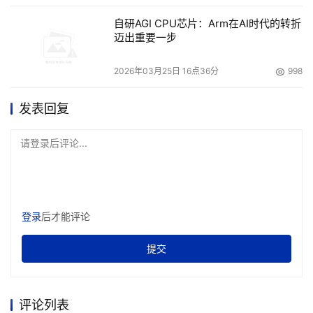
自研AGI CPU芯片：Arm在AI时代的转折
迈出重要一步
2026年03月25日 16点36分
998
发表回复
请登录后评论...
登录
后才能评论
提交
评论列表