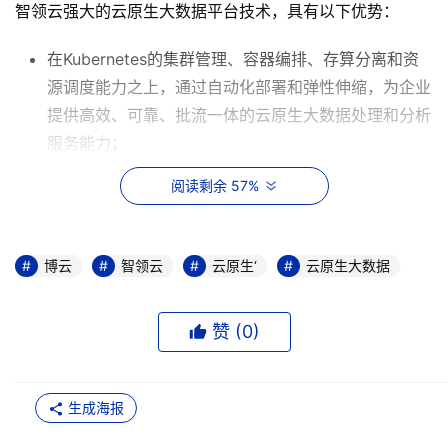
智领云强大的云原生大数据平台技术，具有以下优势：
在Kubernetes的集群管理、容器编排、存算分离和资
源调度能力之上，通过自动化部署和弹性伸缩，为企业
提供高效、可靠、批流一体的云原生大数据处理和分析
服务能力；
利用博云主导的开源Carina云原生存储技术、自研的
阅读剩余 57%
Fabric容器网络及博云容器云BeyondContainer，打造
跟传统IT架构性能相当的云原生技术底座，在提升集群
资源利用率的基层之上，保证大数据组件运算性能及效
博云
智领云
云原生‘
云原生大数据
率达到甚至超过传统部署方式。
利用智领云云原生大数据平台（Kubernetes Data
赞 (
0
)
Platform）对开源大数据组件的生产化集成和深度改
造，提供一个基于容器云的灵活部署、高效运维、快速
生成海报
升级迭代、安全可靠的大数据平台，实现企业传统大数
据平台向Kubernetes架构的平滑升级。