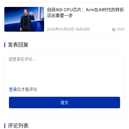
自研AGI CPU芯片：Arm在AI时代的转折
迈出重要一步
2026年03月25日 16点36分
1021
发表回复
请登录后评论...
登录
后才能评论
提交
评论列表