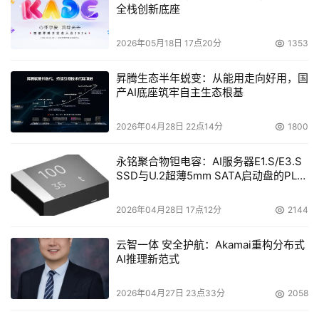
案服务提供商，我们观察到混合多云环境下新 IT架构带来
全栈创新底座
更多的复杂性，企业客户开始关注如何更有效率的兼顾企业
IT架构的稳定性和灵活性。这次和Veritas强强联手，共同签
2026年05月18日 17点20分
1353
署云服务供应商（VSPP）战略联盟协议，旨在通过运用所
昇腾生态半年蜕变：从能用走向好用，国
有的Veritas解决方案，为更多中国企业在复杂多变的云环
产AI底座筑牢自主生态根基
境下提供标准的数据保护服务，交付更多端到端 、一站式
的服务和解决方案。”
2026年04月28日 22点14分
1800
通过不断创新的数据管理理念和解决方案，Veritas正在重
永铭聚合物钽电容：AI服务器E1.S/E3.S
SSD与U.2超薄5mm SATA启动盘的PLP
塑企业数据管理未来。随着数字经济稳步增长，Veritas将
电容选型分析
持续优化升级数据保护和管理解决方案，同时携手本地合作
2026年04月28日 17点12分
2144
伙伴，助力更多本地客户实现成本最小化和工作负载现代
化，携手共创腾云驾数，睿智泰达的数字经济新世界。
云智一体 安全护航：Akamai重构分布式
AI推理新范式
本文来源于DOIT传媒，文章内容仅供参考，不构成投资建议。
2026年04月27日 23点33分
2058