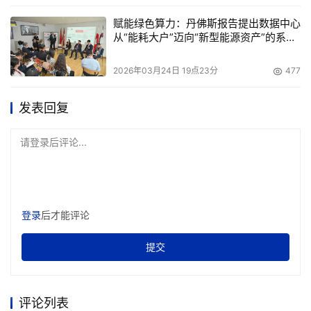
以高德地图为例，得益于 Serverless 的零运维特性，客户
赋能绿色算力：丹佛斯报告提出数据中心
从“能耗大户”迈向“新型能源资产”的系统
端开发人员可独立开发和发布卡片、气泡等精准服务，使用
性方案
函数计算实现多变的业务逻辑。这些后端服务又能沉淀为可
2026年03月24日 19点23分
477
复用业务模块，支持独立迭代，风险大幅降低。目前，高德
采用组装式开发模式构建的新平台已承载100%的生产流
发表回复
量，业务规模达到百万QPS。功能交付时间从天缩短至小
时，整体成本降低了38%。 
请登录后评论...
“以模块化、可编程、可视化、服务化为特征的组装式开发
将成为未来主流的开发范式。”周靖人表示，阿里云正全面
推动核心云产品Serverless 化，以此支撑组装式开发范式
登录
后才能评论
的应用和普及。
提交
本文来源于DOIT传媒，文章内容仅供参考，不构成投资建议。
评论列表