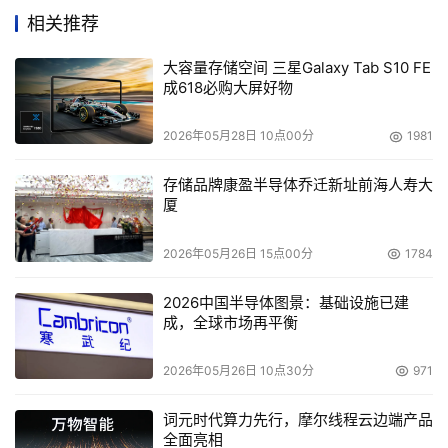
相关推荐
大容量存储空间 三星Galaxy Tab S10 FE
成618必购大屏好物
2026年05月28日 10点00分
1981
存储品牌康盈半导体乔迁新址前海人寿大
厦
2026年05月26日 15点00分
1784
用户还可通过预留云上存储空间和锁定购买时长，来获得更
低的长期存储成本。新发布的对象存储预留空间产品OSS-
2026中国半导体图景：基础设施已建
RC，用户购买1TB/年、1PB/年的存储费用相比按量付费分
成，全球市场再平衡
别下降量36%和50%；若选择无地域属性预留空间，10TB/
2026年05月26日 10点30分
971
年、1PB/年的存储费用分别可下降64%和70%，更适用于互
联网音视频、云相册、数据备份等多种业务场景下的数据存
词元时代算力先行，摩尔线程云边端产品
储与管理。
全面亮相