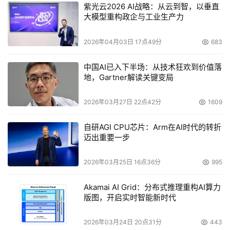
紫光云2026 AI战略：从云到智，以垂直
全面serverless化支撑组装式研发
大模型重构政企与工业生产力
为了降低云上开发门槛，阿里云广泛布局serverless、弹性
2026年04月03日 17点49分
683
容器、函数计算等产品技术，引导开发者进行组装式开发，
中国AI已入下半场：从技术狂欢到价值落
非技术人员也可以参与到开发中来。
地，Gartner解读关键变局
2026年03月27日 22点42分
1609
自研AGI CPU芯片：Arm在AI时代的转折
迈出重要一步
2026年03月25日 16点36分
995
Akamai AI Grid：分布式推理重构AI算力
版图，开启实时智能新时代
2026年03月24日 20点31分
443