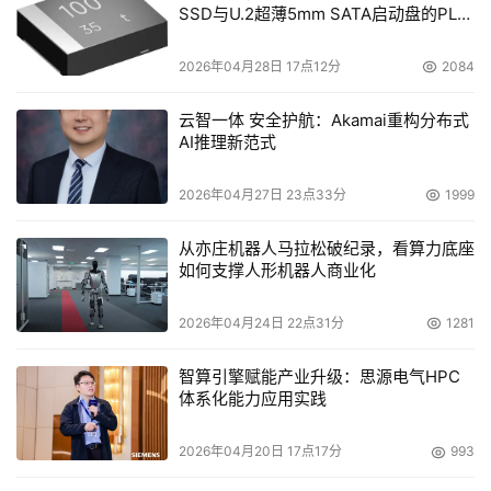
SSD与U.2超薄5mm SATA启动盘的PLP
产品的免费试用，时长支持1个月、3个月到长期免费，可支
电容选型分析
持开发者构建包括在线、大数据类、AI等不同类型应用，并
2026年04月28日 17点12分
2084
且支持serverless的开发模式。同时还提供完备的产品文
档、一键部署的技术解决方案、1000多门免费课程，让开
云智一体 安全护航：Akamai重构分布式
发者“零门槛”体验云服务。
AI推理新范式
2026年04月27日 23点33分
1999
从亦庄机器人马拉松破纪录，看算力底座
如何支撑人形机器人商业化
2026年04月24日 22点31分
1281
智算引擎赋能产业升级：思源电气HPC
体系化能力应用实践
2026年04月20日 17点17分
993