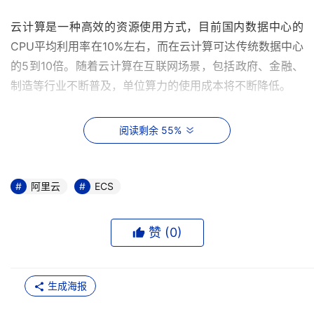
云计算是一种高效的资源使用方式，目前国内数据中心的
CPU平均利用率在10%左右，而在云计算可达传统数据中心
的5到10倍。随着云计算在互联网场景，包括政府、金融、
制造等行业不断普及，单位算力的使用成本将不断降低。
为了让更多的企业特别是中小企业更加充分地享受云计算红
阅读剩余 55%
利，阿里云推出新款通用算力型ECS云服务器Universal实
例（简称U实例）。U实例整合了多种云服务器规格，无需
进行复杂的资源配置，售价相比上一代主售实例降幅最高可
阿里云
ECS
达40%，更适合Web应用及网站、企业办公类应用、离线数
据分析、中小型数据库等典型应用场景，具备与其他同类产
赞 (
0
)
品一致的稳定性和用户体验。同时，阿里云还推出了“0元升
配”活动，符合条件的用户可免费升级至第7代ECS实例。
生成海报