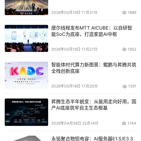
2026年05月19日 17点31分
1886
摩尔线程发布MTT AICUBE：以自研智
能SoC为底座，打造家庭AI中枢
2026年05月19日 17点27分
1952
智能体时代算力新图景：鲲鹏与昇腾共筑
全栈创新底座
2026年05月18日 17点20分
1291
昇腾生态半年蜕变：从能用走向好用，国
50
多款云产品免费试用  
产AI底座筑牢自主生态根基
除了帮助用户优化成本外，阿里云还向开发者们抛出橄榄
2026年04月28日 22点14分
1744
枝，推出“飞天免费试用计划”，面向1000万云上开发者，提
供包括ECS、数据库PolarDB、机器学习PAI等在内50款云
永铭聚合物钽电容：AI服务器E1.S/E3.S