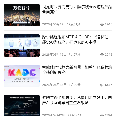
局。作为新一代数据体系架构，数据云凭借安全、全面、灵
词元时代算力先行，摩尔线程云边端产品
活、可见的一站式服务，以更开放自由的环境帮助产业智能
全面亮相
化升级和企业数字化转型，进而在“数据上云”到“数据云上”
的迭代中实现四次价值释放。
2026年05月19日 17点31分
1945
拥抱数据浪潮，浪潮数据云使能数据空间
摩尔线程发布MTT AICUBE：以自研智
能SoC为底座，打造家庭AI中枢
回归产业自身，数据云将如何助力政企用户释放海量数据价
2026年05月19日 17点27分
2015
值，赋能高质量发展？浪潮云给出答案——基础设施先行。
数据空间作为实现数据开放共享和可信流通的新型基础设
智能体时代算力新图景：鲲鹏与昇腾共筑
施，基于“可用不可见、可控可计量”的应用模式，为数据要
全栈创新底座
素市场化提供实现路径，让数据从“江河”到“大海”。
2026年05月18日 17点20分
1347
昇腾生态半年蜕变：从能用走向好用，国
产AI底座筑牢自主生态根基
2026年04月28日 22点14分
1794