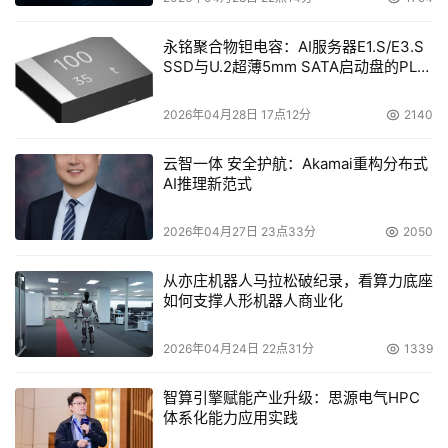
永铭聚合物钽电容：AI服务器E1.S/E3.S
SSD与U.2超薄5mm SATA启动盘的PLP
电容选型分析
2026年04月28日 17点12分
2140
云智一体 安全护航：Akamai重构分布式
浪潮云总经理颜亮
AI推理新范式
浪潮云总经理颜亮在主题演讲《拥抱数据浪潮》中表示，浪
2026年04月27日 23点33分
2050
潮云以数据为核心，从新要素、新产品、新模式三个方面出
发，推出浪潮数据云，提供支撑数据空间的分布式数据基础
从亦庄机器人马拉松破纪录，看算力底座
如何支撑人形机器人商业化
设施服务，秉承数据优先（Data First），围绕“数采-数算-
数用”价值链与数据可信自由流通，打造新产品，应用新模
2026年04月24日 22点31分
1339
式，释放数据价值。
智算引擎赋能产业升级：思源电气HPC
会议现场，浪潮云正式发布浪潮数据云业务战略——百城千
体系化能力应用实践
业计划，进一步迭代深化专业、生态、可信赖三大核心优