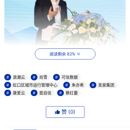
浪潮集团执行总裁、总工程师，浪潮云董事长肖雪
阅读剩余 82%
浪潮集团执行总裁、总工程师，浪潮云董事长肖雪在致辞中
表示，基于数据空间的海量数据可信自由流动，正推动中国
浪潮云
肖雪
可信数据
向“数据强国”全速前进。浪潮云积极构建起以数据为核心、
虹口区城市运行管理中心
朱亦希
圣泉集团
以“云网边端”为支撑的分布式数据云体系，支撑构建数字经
唐爱云
首自信
蔡红蕾
济的新型数字基础设施；夯实“云数智”产品支撑能力，携手
生态推动数实融合；以“建管运”为指导，建立一体化数据基
赞 (
0
)
础设施、运营数据要素、培育产业生态，支撑数据资源体系
建设；持续打造整体安全体系，实现全生命周期安全管控，
筑牢数字安全屏障。