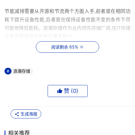
节能减排需要从开源和节流两个方面入手,前者是在相同功
耗下提升设备性能,后者是在保持设备性能不变的条件下尽
可能地降低能耗。浪潮存储作为业内领先存储厂商,在IT存储
设备节能减排方面做出诸多努力。
阅读剩余 65%
在“开源”方面,浪潮存储技术研发团队紧跟业界最新的芯片、
协议技术,快速迭代出一系列高性能、低能耗存储产品。浪
潮存储基于SSD高速介质重塑软件栈,创新实现了面向众核
浪潮存储
的自适应调度机制、单核数据流优化加速技术,打通SSD与
CPU等核心组件之间的IO性能羁绊,实现高性能的盘控协同,
赞 (
0
)
让存储性能得到提升,在不增加设备、不增加能耗的基础上,
将性能提升30%以上。
生成海报
在“节流”方面,浪潮存储打出“组合拳”,从硬盘、背板、供电、
散热等多个维度出发,配合多项技术有效降低整机能耗:
相关推荐