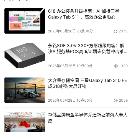
一是PID调速技术(Proportional、Integral、Differential,比
618 办公装备升级指南：AI 加持三星
例、积分、微分),通过实时监控光模块、硬盘等热敏感器件
Galaxy Tab S11 ，高效办公更顺心
消除整机散热盲点,利用海量温度传感器实现系统的可靠、
精细化调速,部件级调速的精准优化,保障了业务高效率、低
2026年05月26日 20点00分
2073
能耗地运行。
永铭SDF 3.0V 330F方形超级电容：解
二是,整机无背板正交散热架构,采用3DVC(3D Vapor 
决AI服务器PCS高di/dt瞬态负载冲击难
题
Chamber,3D真空腔均热板散热技术)解决局部热点,在控制
2026年05月25日 10点00分
1339
器通过超导热管均温翅片完成集中功耗的热转移,解决了多
槽位IO卡散热平衡问题的同时在高密硬件规格下极大降低系
大容量存储空间 三星Galaxy Tab S10 FE
统阻力。通过智能调控技术的深度优化、整机散热能力的不
成618必购大屏好物
断调优,单台存储设备一年可节约近千度电。
2026年05月28日 10点00分
2059
三是,PSU(PC Power supply unit,电脑电源供应单元,简称
电源)冗余模式自动切换供电技术。存储系统根据负载情况
存储品牌康盈半导体乔迁新址前海人寿大
厦
控制切换主备冗余供电和负载分摊模式,当低负载时启动主
备模式,在保障冗余可靠的基础上,提高存储系统供电转化效