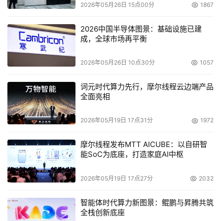
2026年05月26日 15点00分
1867
率,达到节能目的。当PSU负载控制在50%,一台存储整机一
年可节省约200度电。
2026中国半导体图景：基础设施已建
成，全球市场再平衡
2026年05月26日 10点30分
1057
电
源
在
词元时代算力先行，摩尔线程云边端产品
不
全面亮相
同
负
2026年05月19日 17点31分
1972
载
下
的
摩尔线程发布MTT AICUBE：以自研智
供
能SoC为底座，打造家庭AI中枢
电
效
率
2026年05月19日 17点27分
2032
四是,智能功耗封顶技术,能够在有效保障机房供电安全前提
智能体时代算力新图景：鲲鹏与昇腾共筑
全栈创新底座
下,提高机房供电效率,实现快速、精准的功耗封顶操作。它