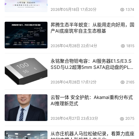
还可以超规格布局机柜设备密度,降低机房空间、机架冗余
2026年05月18日 17点20分
1374
度需求,灵活应对空调故障、业务量突然增加等场景下出现
的散热不足和供电不足等风险,提高业务可靠性。
昇腾生态半年蜕变：从能用走向好用，国
产AI底座筑牢自主生态根基
此外,浪潮存储管理软件还能为系统提供多种能耗优化分析,
如制冷分析、使用率分析、功耗分析、负载分配分析,支持
2026年04月28日 22点14分
1815
智能功耗预测功能,助力数据中心科学运维。针对冷温热数
永铭聚合物钽电容：AI服务器E1.S/E3.S
据场景(通常情况下冷、温、热的数据占比分别为80%、
SSD与U.2超薄5mm SATA启动盘的PLP
15%和5%),浪潮存储提供高密框、硬盘按需独立上下电、归
电容选型分析
档存储等面向不同场景的解决方案。
2026年04月28日 17点12分
2165
随着数据中心数量越来越多,规模越来越大,存储设备节能降
云智一体 安全护航：Akamai重构分布式
耗不仅是降低数据中心运营成本的重要环节,也是保护生态
AI推理新范式
环境的必然措施。浪潮存储秉持绿色节能的设计原则,以新
2026年04月27日 23点33分
2075
一代存储平台为代表,凭借先进的智能降耗设计,助力企业在
保持业务负载的情况下,建设低功耗、低成本的绿色数据中
从亦庄机器人马拉松破纪录，看算力底座
心。随着持续的研发投入与产品创新,浪潮存储将继续推动