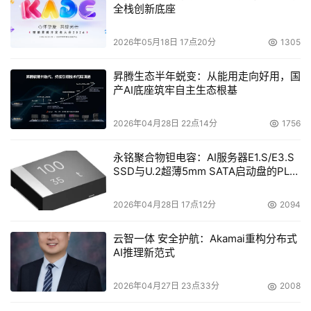
全栈创新底座
此外，菱电基于钉钉低代码平台氚云，搭建项目管理、采购
供应链管理、固定资产管理、合同管理、样件开发、工程管
2026年05月18日 17点20分
1305
理等业务应用。通过低代码，菱电实现了资产看板数据实时
昇腾生态半年蜕变：从能用走向好用，国
更新，并以氚云连接ERP系统，取代了供应商管理中繁琐的
产AI底座筑牢自主生态根基
Excel填写流程，为上下游供应商管理降本增效。“数字化应
该深入到企业管理和业务发展当中，提升协同的深度，实现
2026年04月28日 22点14分
1756
共同发展。”菱电综合管理部相关负责人介绍说。
永铭聚合物钽电容：AI服务器E1.S/E3.S
SSD与U.2超薄5mm SATA启动盘的PLP
电容选型分析
湖
2026年04月28日 17点12分
2094
北
久
安
云智一体 安全护航：Akamai重构分布式
医
AI推理新范式
药
集
2026年04月27日 23点33分
2008
团
有