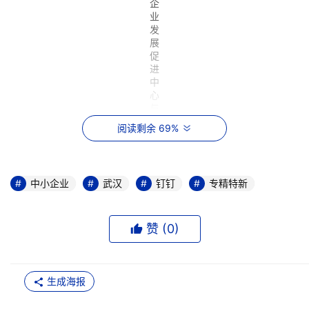
企
业
发
展
促
进
中
心
与
钉
阅读剩余 69%
钉
签
订
战
中小企业
武汉
钉钉
专精特新
略
合
作
协
赞 (
0
)
议
大会现场，武汉市中小企业发展促进中心与钉钉签订战略合
生成海报
作协议，双方将携手推进武汉 “专精特新”企业的数字化转型
升级。钉钉将整合产学研力量，为武汉中小企业提供数字化