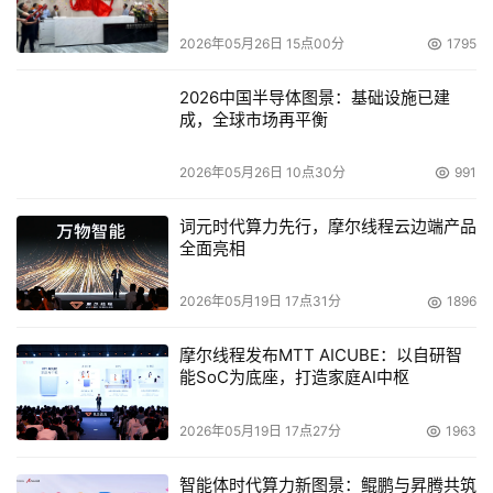
杆，超60%武汉国家级“专精特新”企业将组织和业务搬上钉
钉。它们以钉钉为底座，进行生产和经营管理模式创新，成
2026年05月26日 15点00分
1795
为行业数字化转型实践的领头羊。
2026中国半导体图景：基础设施已建
钉钉业务发展管理部总经理熊伟熠分享了知名咨询机构
成，全球市场再平衡
Forrester的调研数据：基于钉钉，浙江一知名企业内部协
2026年05月26日 10点30分
991
作效率提升超50%，应用开发成本三年节约150万。另有中
国一汽、山东能源、柳钢集团、蕉内等企业均采用钉钉加速
词元时代算力先行，摩尔线程云边端产品
组织和业务数字化升级，实现降本增效。
全面亮相
武汉菱电汽车电控系统股份有限公司是一家在科创板上市的
2026年05月19日 17点31分
1896
国家级专精特新“小巨人”企业，专注于发动机管理系统
（EMS）、新能源汽车动力电控系统以及汽车智能联网产品
摩尔线程发布MTT AICUBE：以自研智
能SoC为底座，打造家庭AI中枢
的研发和生产。2018年上半年起，菱电开始启用钉钉。四
年多以来，菱电将全公司从OA到ERP、MES和硬件设备等
2026年05月19日 17点27分
1963
全部集成上钉，以一套钉钉底座的能力，覆盖30多个应用
场景。
智能体时代算力新图景：鲲鹏与昇腾共筑