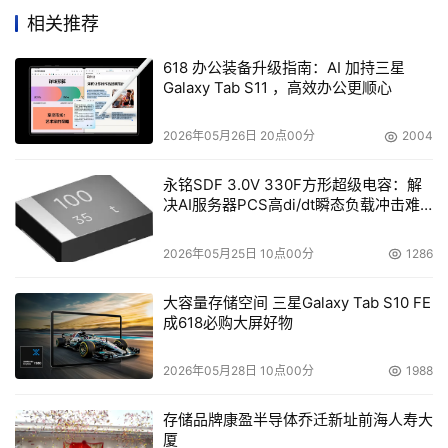
相关推荐
产品解决方案、低代码应用人才培养、技术咨询及交流等服
务和支持，助力企业在数字化道路上加速创新探索。
618 办公装备升级指南：AI 加持三星
Galaxy Tab S11 ，高效办公更顺心
阿
2026年05月26日 20点00分
2004
里
巴
永铭SDF 3.0V 330F方形超级电容：解
巴
决AI服务器PCS高di/dt瞬态负载冲击难
钉
题
钉
副
2026年05月25日 10点00分
1286
总
裁
大容量存储空间 三星Galaxy Tab S10 FE
杨
成618必购大屏好物
猛
阿里巴巴钉钉副总裁杨猛在会上表示，作为企业级协同办公
2026年05月28日 10点00分
1988
平台和应用开发平台，钉钉已服务超5亿用户、2100万组
存储品牌康盈半导体乔迁新址前海人寿大
织。武汉涌现出大批“敢为人先、追求卓越”的数字化转型标
厦