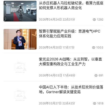
限
从亦庄机器人马拉松破纪录，看算力底座
公
如何支撑人形机器人商业化
司
CIO
周
2026年04月24日 22点31分
1292
曦
智算引擎赋能产业升级：思源电气HPC
武汉久安药业有限公司是另一家省级专精特新“小巨人”，自
体系化能力应用实践
2018年起借助钉钉开启传统办公模式向数字化转型的探
索。如今武汉久安不仅将全国销售网络搬上钉钉，而且把自
2026年04月20日 17点17分
1003
研IoT设备管理平台集成至钉钉，实现实时设备数采、状态
紫光云2026 AI战略：从云到智，以垂直
监测、预警分析、设备巡检等。“未来我们将基于钉钉，逐
大模型重构政企与工业生产力
步实现组织、业务、生产‘三位一体’，以数字化确定性的能
力应对未来不确定的市场。”湖北久安医药集团有限公司CIO
2026年04月03日 17点49分
691
周曦在会上表示。
中国AI已入下半场：从技术狂欢到价值落
地，Gartner解读关键变局
本次峰会上，钉钉还推出了一系列面向武汉中小企业的专项
普惠支持，包括推出“1+N”数字化产品服务包，以及钉钉专
2026年03月27日 22点42分
1618
业版、 Teambition产品等免费试用、买赠权益等。