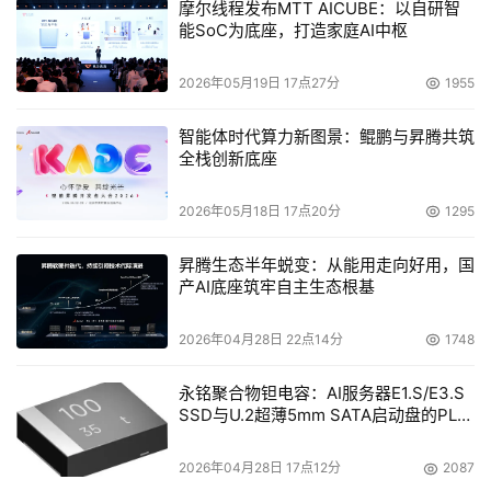
摩尔线程发布MTT AICUBE：以自研智
能SoC为底座，打造家庭AI中枢
2026年05月19日 17点27分
1955
智能体时代算力新图景：鲲鹏与昇腾共筑
全栈创新底座
2026年05月18日 17点20分
1295
昇腾生态半年蜕变：从能用走向好用，国
产AI底座筑牢自主生态根基
2026年04月28日 22点14分
1748
永铭聚合物钽电容：AI服务器E1.S/E3.S
SSD与U.2超薄5mm SATA启动盘的PLP
电容选型分析
2026年04月28日 17点12分
2087