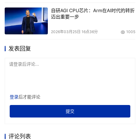
自研AGI CPU芯片：Arm在AI时代的转折
迈出重要一步
2026年03月25日 16点36分
1005
图3 不确定性的来源
发表回复
（1）未知但可知：指数据中的随机性，即噪音造成的不确
定性。
请登录后评论...
（2）博弈结果：指系统内参与者对其他参与者行为的预期
造成的不确定性。
登录
后才能评论
（3）复杂系统：指复杂系统中极小参数变化经过非线性转
换造成的“黑天鹅”类不确定性。
提交
在这三类不确定性中，预测模型只适合解决第一类，而人脸
识别就符合第一类不确定性：人脸的结构和特征千百年来变
评论列表
化非常缓慢。第二和第三类不确定性从定义上来说无法在历