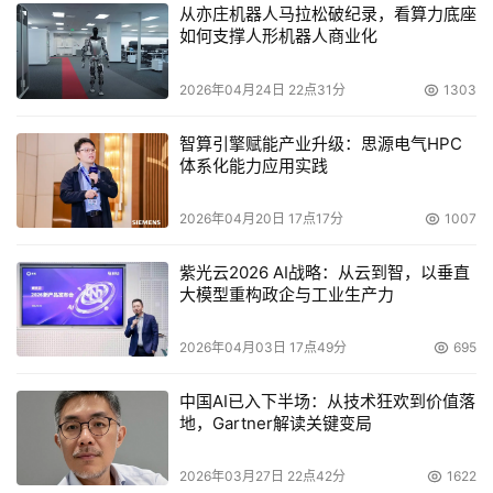
从亦庄机器人马拉松破纪录，看算力底座
销量预测的难点
如何支撑人形机器人商业化
1. 世上没有水晶球
2026年04月24日 22点31分
1303
尽管销量预测十分重要，但在实践中进行高质量的销量预测
智算引擎赋能产业升级：思源电气HPC
并不容易，尤其是预测的准确率往往不尽如人意。在深度学
体系化能力应用实践
习算法已经可以超越人类水平进行人脸识别的今天，为何销
量预测仍然如此之难？在讨论这个问题之前，我们首先要明
2026年04月20日 17点17分
1007
确未来销量不确定性的来源。不确定性可以分类三类（图
紫光云2026 AI战略：从云到智，以垂直
3）：
大模型重构政企与工业生产力
2026年04月03日 17点49分
695
中国AI已入下半场：从技术狂欢到价值落
地，Gartner解读关键变局
2026年03月27日 22点42分
1622