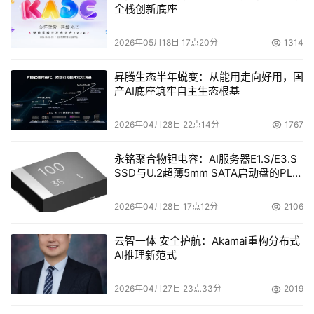
全栈创新底座
2026年05月18日 17点20分
1314
昇腾生态半年蜕变：从能用走向好用，国
产AI底座筑牢自主生态根基
2026年04月28日 22点14分
1767
永铭聚合物钽电容：AI服务器E1.S/E3.S
SSD与U.2超薄5mm SATA启动盘的PLP
电容选型分析
2026年04月28日 17点12分
2106
云智一体 安全护航：Akamai重构分布式
AI推理新范式
图2 销量预测的影响因素
2026年04月27日 23点33分
2019
二、