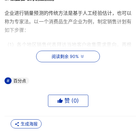
企业进行销量预测的传统方法是基于人工经验估计，也可以
称为专家法。以一个消费品生产企业为例，制定销售计划有
如下步骤：
（1）各个地区销售代表拜访当地客户收集需求意向，再根
据经验判断，制定地区销售计划。
阅读剩余 90%
（2）总部将所有地区的销售计划汇总，得到全国销售计
划。
百分点
（3）总部根据季度或月度业绩目标调整销售计划，再返回
到地区进行确认。
赞 (
0
)
（4）确认后得到最终的销售计划，交给生产部门。
生成海报
上述流程本质上是通过收集客户的需求信息，再经过专家经