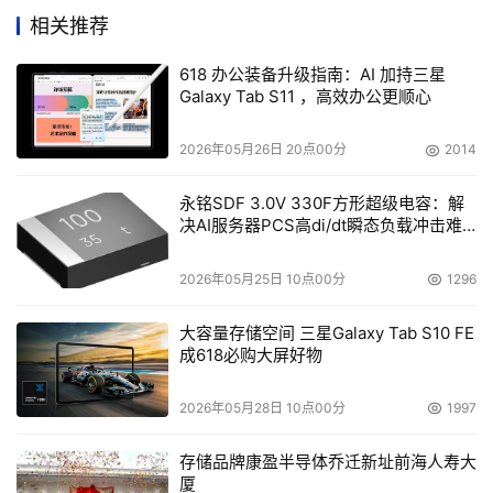
验调整后得到未来销量的预测。这种专家法能够结合长时间
相关推荐
积累的业务经验和人的逻辑判断能力，但完全依赖专家法有
一定的局限性：
618 办公装备升级指南：AI 加持三星
Galaxy Tab S11 ，高效办公更顺心
人工经验可能存在偏见（bias），忽略或放大某些影
响销量的因素，例如总部调整销售计划时可能高估营销
2026年05月26日 20点00分
2014
政策的影响。
永铭SDF 3.0V 330F方形超级电容：解
专家法有较高的时间成本，无法对大量商品进行预测，
决AI服务器PCS高di/dt瞬态负载冲击难
题
例如对于一些销量很小的品规，地区销售可能选择忽
2026年05月25日 10点00分
1296
略，不花时间采集信息。
大容量存储空间 三星Galaxy Tab S10 FE
数据驱动的销量预测可以解决上述问题。数据驱动的销量预
成618必购大屏好物
测是指利用算法挖掘大量历史数据中可复现的规律，再用这
些规律建立模型预测未来销量（图1）。
2026年05月28日 10点00分
1997
存储品牌康盈半导体乔迁新址前海人寿大
厦