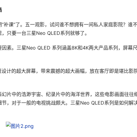
档
“补课”了。五一观影，试问谁不想拥有一间私人家庭影院？谁
只要一台三星Neo QLED系列就够了。
素。三星Neo QLED 系列涵盖8K和4K两大产品系列，屏幕
无边框设计的超大屏幕，带来震撼的超大画幅，放在客厅即是堪比影
科幻片中的浩渺宇宙、纪录片中的海洋世界，这些电影画面往往
节，对于一般的电视挑战颇大。三星Neo QLED系列是如何解