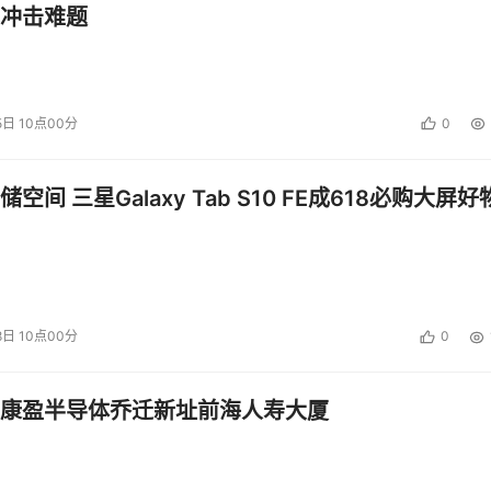
冲击难题
ED系列的“超宽游戏视图”功能！玩家可以瞬间开启21:9甚至32
手看到更开阔的视野和更丰富的细节。
你在21:9画幅中就能轻松找到他，让对手无处遁形，极大提升了
5日 10点00分
0
还能便捷监控和调节游戏关键参数，进一步提升了玩家在游戏中
空间 三星Galaxy Tab S10 FE成618必购大屏好
，这款电视还获得了VDE颁发的游戏电视性能认证，这也是业内首
ED系列确实是玩家大屏开黑的优选之作。
正在热销中三星星翼QX2系列。作为一款重新定义了游戏电视的产
8日 10点00分
0
ync Premium技术使游戏画面延迟时间低至5.8ms，搭配令人惊
畅、激烈的大屏游戏体验。
康盈半导体乔迁新址前海人寿大厦
体验