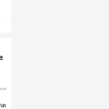
超大
黑的
忍
和更
效
支持
拖影
2008
dt