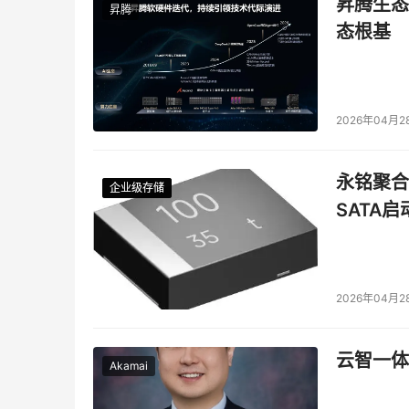
昇腾生态
昇腾
态根基
2026年04月2
永铭聚合物
企业级存储
企业级存储
企业级存储
企业级存储
SATA
2026年04月2
云智一体
Akamai