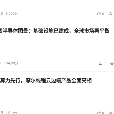
 QLED系列的陪伴下，你既可以享受私人影院级别的大片观影，
6日 15点00分
0
。据悉，三星新款Neo QLED系列和三星星翼QX2系列均已
中国半导体图景：基础设施已建成，全球市场再平衡
投资建议。
6日 10点30分
0
算力先行，摩尔线程云边端产品全面亮相
9日 17点31分
0