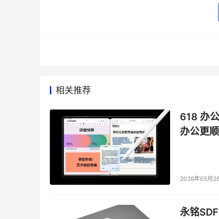
大屏幕开黑神器，被VDE认证过的专业级游戏力
如果说观影是三星Neo QLED系列的显性优势，
屏幕、逼真画质、震撼音效之外，三星还针对Ne
新神器。
“速度”是电竞游戏的一切先决条件，这不仅是指
相关推荐
在激战过程中，游戏画面出现卡顿、拖影、撕裂
快的刷新。
618 办
办公更顺
三星Neo QLED一方面借助AMD认证的FreeSy
4K 120Hz动作增强技术，特别是在赛车疾驰
或卡顿，尽享画面超平滑顺畅的游戏体验。
2026年05月2
4K 120
永铭SDF