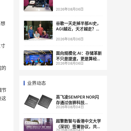
2026年08月06日
不想
谷歌一天走掉半部AI史，
AGI越近，天才越走？大
厂的组织模式，正在拖住
2026年08月06日
自己的研发节奏
尺寸
面向规模化 AI：存储革新
不只是提速，更是算经济
2026年08月06日
账
院的
业界动态
细节
英飞凌SEMPER NOR闪
决这
存通过信骅科技
2026年08月04日
AST2700 BMC认证，全
面强化其数据中心服务器
管理
超擎数智与香港中文大学
（深圳）签署协议，共建
2026年08月04日