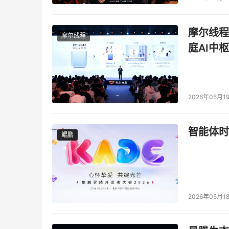
摩尔线程
摩尔线程
庭AI中枢
2026年05月1
智能体时
鲲鹏
鲲鹏
2026年05月1