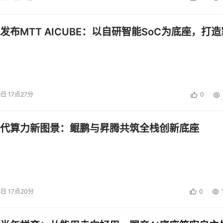
发布MTT AICUBE：以自研智能SoC为底座，打造
9日 17点27分
0
代算力新图景：鲲鹏与昇腾共筑全栈创新底座
8日 17点20分
0