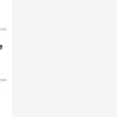
:9
游戏
1291
的主
物
款获
品，
1995
艳的