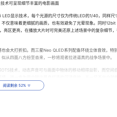
D显示技术可呈现细节丰富的电影画面
ni LED显示技术，每个光源的尺寸仅为传统LED的1/40，同样尺
仅意味着更细腻的画质，也有效避免了光晕现象。同时12bit 
暗，亮区更亮，在播放大片时可完美还原上述场景中的复杂细节，
也会大打折扣。而三星Neo QLED系列配备环绕立体音效，特
，似从四面八方纷至沓来，一秒将观者拉进逼真的战争场景中。
追踪OTS技术，动态声音可与画面中物体的移动相得益彰，而空间
环境，进一步为用户输出量身打造的沉浸音效，五一足不出户就
阅读剩余 52%
S技术让电影画面和音效相得益彰