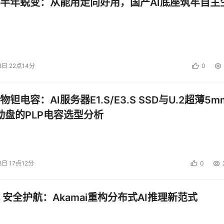
半年蜕变：从能用走向好用，国产AI底座筑牢自主
8日 22点14分
0
钽电容：AI服务器E1.S/E3.S SSD与U.2超薄5m
启动盘的PLP电容选型分析
8日 17点12分
0
 安全护航：Akamai重构分布式AI推理新范式