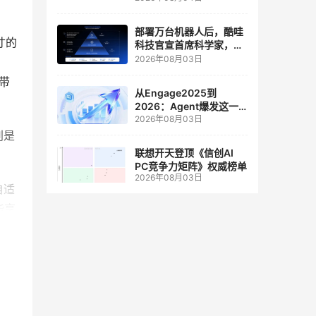
人工智能和边缘计算联合
实验室
部署万台机器人后，酷哇
寸的
科技官宣首席科学家，要
让世界模型交付生产力
2026年08月03日
带
从Engage2025到
2026：Agent爆发这一
2026年08月03日
年，AI CRM 走到哪了
别是
联想开天登顶《信创AI
PC竞争力矩阵》权威榜单
2026年08月03日
自适
能享