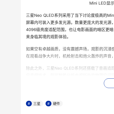
Mini LE
三星Neo QLED系列采用了当下讨论度极高的Mi
屏幕内可装入更多发光源。数量更庞大的发光源，不
4096级亮度适配范围，也让电影画面的暗区更
来身临其境的观影体验。
如果空有卓越画质，没有震撼声场，观影的沉浸感
在观看战争大片时，机枪射击和炮火轰炸的声音
除此之外，三星Neo QLED系列还搭载了音画
应音频技术，则可智能分析电视所处的物理空间
受堪比影院的观影体验。
三星
硬件
音画追踪OT