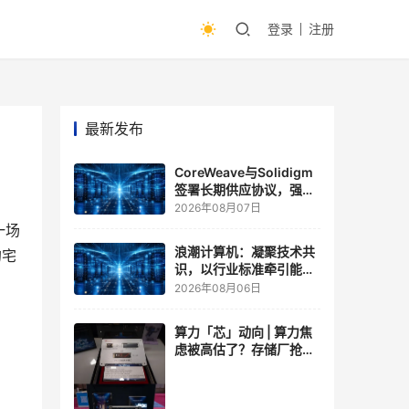
登录
注册
最新发布
CoreWeave与Solidigm
签署长期供应协议，强化
一体化人工智能云平台
2026年08月07日
一场
浪潮计算机：凝聚技术共
的宅
识，以行业标准牵引能力
跃升
2026年08月06日
算力「芯」动向 | 算力焦
虑被高估了？存储厂抢了
算力厂的戏，江波龙FMS
现场改写端侧AI规则