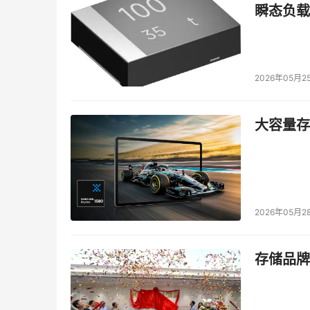
瞬态负载
如何在游戏中掌握更多主动权呢？试试三星Neo QL
的超宽幅游戏画面，在“吃鸡”等游戏中就能比对
举个例子，敌人原本躲在16:9画幅外的草丛中，
2026年05月2
的胜率。除此之外，通过新增的“游戏设置栏”，
动权。
大容量存储
正是因为三星Neo QLED系列卓越的游戏性能
VDE此项认证的电视产品，可见三星Neo QL
在三星Neo QLED系列之外，玩家们也可选择
2026年05月2
星翼QX2系列同样拥有120Hz高刷新率，FreeS
4K级游戏画质和震撼音效，还给玩家一个真正流
存储品牌
星翼QX2系列让玩家享受流畅、激烈的大屏游戏