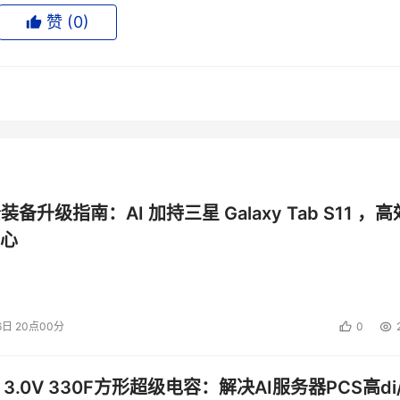
赞 (
0
)
那么游戏就是三星Neo QLED系列的宝藏技能。除了上文提到的
o QLED系列的游戏性能做了大量优化，使这款产品成为大屏开
玩家的“手速”，还指游戏设备的驱动速度。很多资深玩家都无法容
等问题。而要解决这些问题，显示设备必须同时具备更低的延迟
公装备升级指南：AI 加持三星 Galaxy Tab S11 ，高
心
nc Premium Pro技术，实现了超低延迟的游戏体验；另一方面也
而过、快速移动逃生、网球扑面飞来等场景中，可有效缓解画面的
6日 20点00分
0
Hz的动作增强技术实现流畅游戏画面
 3.0V 330F方形超级电容：解决AI服务器PCS高di/