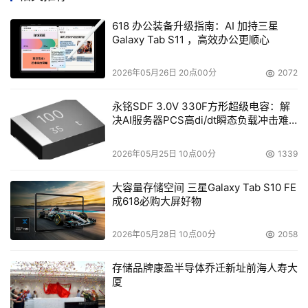
视角去创新一个交易所。
618 办公装备升级指南：AI 加持三星
Galaxy Tab S11 ，高效办公更顺心
很快，木木决定，要做一个“让用户的交易需求都能得到满
足”的交易平台。
2026年05月26日 20点00分
2072
满足用户的需求的第一步，就是上线足够多的币种，供用户
永铭SDF 3.0V 330F方形超级电容：解
决AI服务器PCS高di/dt瞬态负载冲击难
们挑选。
题
2026年05月25日 10点00分
1339
2013年底，Gate.io上线了将近100个币种，成了最早支持
多币种交易的平台。在莱特币之后，山寨币市场火爆，一个
大容量存储空间 三星Galaxy Tab S10 FE
又一个新项目接踵而至。
成618必购大屏好物
这时，用户们对于山寨币的交易需求，也是空前火热。
2026年05月28日 10点00分
2058
为了跟上行业速度，木木发挥自己的技术实力，等某些热门
存储品牌康盈半导体乔迁新址前海人寿大
币种一推出，就在Gate.io上“光速”上币。
厦