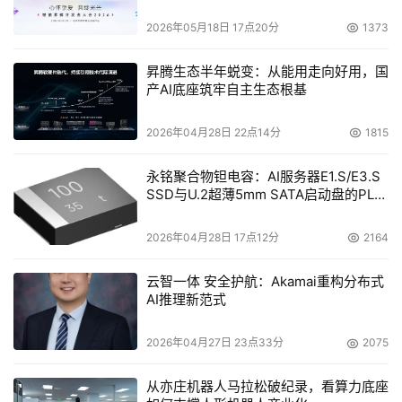
他再了解不过。
2026年05月18日 17点20分
1373
他深知：
要想留住用户，一是要让用户看得到收益，二是要
让用户觉得产品更好用。
昇腾生态半年蜕变：从能用走向好用，国
产AI底座筑牢自主生态根基
当IEO热点来临时，木木一开始很谨慎，直到看清了行业趋
2026年04月28日 22点14分
1815
势后，他开始后发追上。
永铭聚合物钽电容：AI服务器E1.S/E3.S
“选品”方面，Gate.io虽然并不是得最快的一家，但近一年
SSD与U.2超薄5mm SATA启动盘的PLP
来，其Startup平台已经成了“币圈黄金猎手”。
电容选型分析
2026年04月28日 17点12分
2164
Startup是用户们的新币掘金地。尽管IEO新币的造富效应
渐弱，但当下Startup的大部分参与者都获得了10倍甚至数
云智一体 安全护航：Akamai重构分布式
AI推理新范式
十倍的高额回报，并且每期项目上线后都会超募。
近来，Startup新币 TARA、DORA、ORAO在数据上仍有不
2026年04月27日 23点33分
2075
容小觑的优质表现：
从亦庄机器人马拉松破纪录，看算力底座