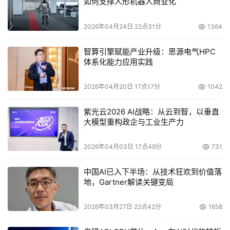
如何支撑人形机器人商业化
TARA在Gate.io上首发价0.01美元，最高曾有9倍涨幅，目
前虽有所回落，但依旧距开盘时有近3倍收益。
2026年04月24日 22点31分
1364
DORA开盘认购价10美元，在Gate.io上的最高价突破70美
智算引擎赋能产业升级：思源电气HPC
元，目前距离开盘认购价仍有近4倍多涨幅。
体系化能力应用实践
此前有数据统计，在Startup首发的项目DAO，用户们的平
2026年04月20日 17点17分
1042
均收益有30倍，一部分用户甚至等到了60倍收益。如果是
紫光云2026 AI战略：从云到智，以垂直
在上线后就马上出售，也能获得至少20倍的收益。
大模型重构政企与工业生产力
Startup的成功不是偶然。木木一直在努力为用户寻找优质
2026年04月03日 17点49分
731
新项目。
中国AI已入下半场：从技术狂欢到价值落
从2020年以来，Gate.io对Startup进行版本升级，以更严
地，Gartner解读关键变局
苛的筛选和标准要求项目和投资者，几乎每个项目都要经历
2次以上的筛选，从项目可行性、团队背景、竞品比对等多
2026年03月27日 22点42分
1658
个维度进行筛选分析。