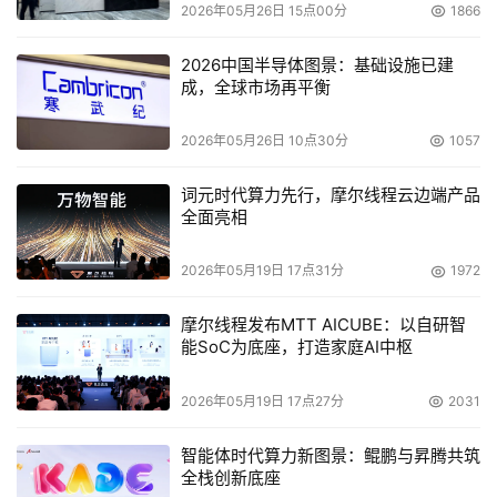
可以说，一直到今天，在Gate.io上几乎没有买不到的热门
2026年05月26日 15点00分
1866
币。
2026中国半导体图景：基础设施已建
成，全球市场再平衡
这条基于用户思维的差异化路线，使得Gate.io迅速点燃了
交易市场。帅初等一众币圈元老级人物，都成为了Gate.io
2026年05月26日 10点30分
1057
的早期用户。Gate.io的交易量也在此时一度攀升至全行业
前三名。
词元时代算力先行，摩尔线程云边端产品
全面亮相
“币种较多，特别是一些小众的新币，只有Gate.io上面有。”
后期再谈到Gate.io时，交易者们大多都会给出类似的评
2026年05月19日 17点31分
1972
价。
摩尔线程发布MTT AICUBE：以自研智
能SoC为底座，打造家庭AI中枢
如果说，飞速的上币节奏，是Gate.io枝繁叶茂的加速器。
那么，不断自我迭代，丰富交易功能，是木木为Gate.io扎
2026年05月19日 17点27分
2031
根币圈打的一手辅助。
智能体时代算力新图景：鲲鹏与昇腾共筑
从创业开始，木木一直跟用户站在一起，对于用户的需求，
全栈创新底座