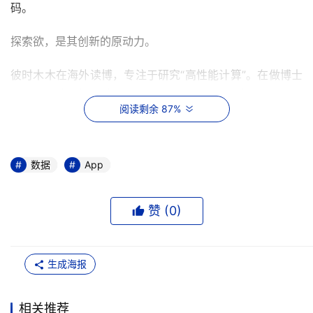
码。 
探索欲，是其创新的原动力。
彼时木木在海外读博，专注于研究“高性能计算”。在做博士
课题时，他偶然接触到比特币挖矿，随后开始钻研比特币。
阅读剩余 87%
当时的比特币交易市场中，交易所尚不是什么热门赛道，用
户之间的交易更多以论坛碰头、场外交易为主。
数据
App
在经历了论坛买币被“放鸽子”后，技术出身的木木决定用自
己的力量改变场外交易的无序现状，他开始自行搭建一个安
全交易的网站。但是，彼时的币圈中，已有比特币中国等以
赞 (
0
)
主流币交易为主的交易平台，Gate.io想要突围，就不得不
去寻求差异化的场景。
生成海报
那新开交易平台能在哪些地方做出差异？
相关推荐
“用户思维”，是木木最初的坚守。他试图将自己带入用户的