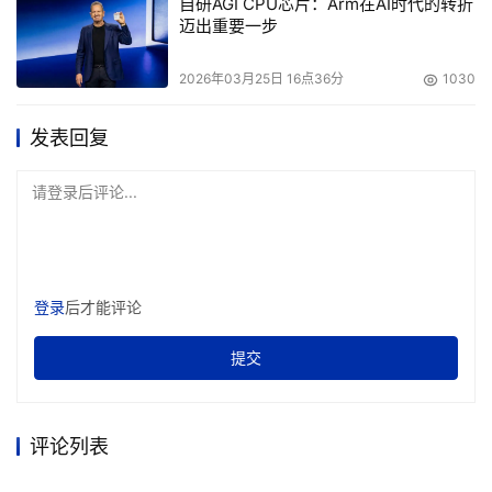
自研AGI CPU芯片：Arm在AI时代的转折
迈出重要一步
另外，Gate.io也为新币投资用户增加了多重保障。如
Startup首发规则中，项目如果在一年内破发，Gate.io将按
2026年03月25日 16点36分
1030
照65%的发行价对用户进行币种赎回，这在业内属于首创。
发表回复
可见，木木对于自己优选出来的项目信心十足。
请登录后评论...
当然，仅仅有财富效应，并不足以支撑用户的留存。尤其是
对于Gate.io这家币圈8年基业长青的交易所来说，Gate.io
做对的第二件事，是木木一贯坚持的“让产品变得更好用”。
登录
后才能评论
在用户界面和操作流程方面，Gate.io保持着CeFi产品的优
势，不仅有着清晰的功能分区，也配备及时响应的客户服
提交
务。
在交易体验上，用户对于交易最看重的两个指标就是交易深
评论列表
度和流动性。