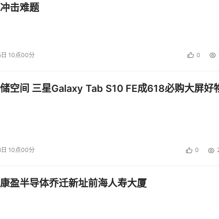
冲击难题
5日 10点00分
0
空间 三星Galaxy Tab S10 FE成618必购大屏好
一听这名字就知道
PFS的征途是星辰大海
8日 10点00分
0
PFS是一个全球性概念
康盈半导体乔迁新址前海人寿大厦
 官方解释是这样的 