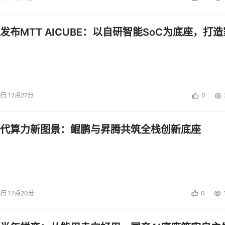
发布MTT AICUBE：以自研智能SoC为底座，打造
别着急
咱们切个频道
9日 17点27分
0
换大白话理解一下
代算力新图景：鲲鹏与昇腾共筑全栈创新底座
PFS底层逻辑是区块链
最重要的用途在于
文件分布式存储和读取 
8日 17点20分
0
所谓有需求才有市场