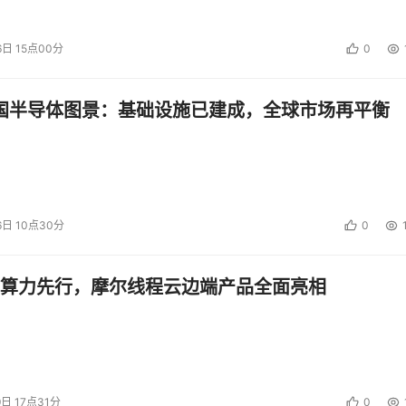
（太长不看系列）
全球的、点对点分布式文件系统
6日 15点00分
0
寻址、版本化、点对点的超媒体传输协议
中国半导体图景：基础设施已建成，全球市场再平衡
、BitTorrent传输技术、Git版本控制、自证明文件系统等
参与者互相存储、索取和传输验证数据
……
6日 10点30分
0
估计很多童鞋看完
算力先行，摩尔线程云边端产品全面亮相
跟我一个感觉
晕……
9日 17点31分
0