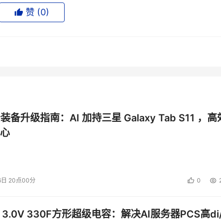
赞 (
0
)
IPFS
全称
rPlanetary File System
过来的中文名相当霸气
公装备升级指南：AI 加持三星 Galaxy Tab S11 ，高
“星际文件系统”
心
6日 20点00分
0
 3.0V 330F方形超级电容：解决AI服务器PCS高di/