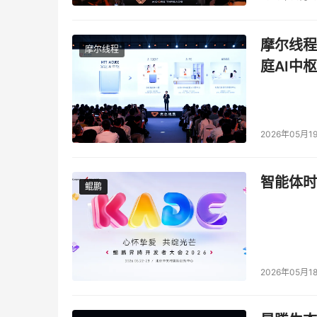
摩尔线程
摩尔线程
庭AI中枢
2026年05月1
智能体时
I
鲲鹏
鲲鹏
 
2026年05月1