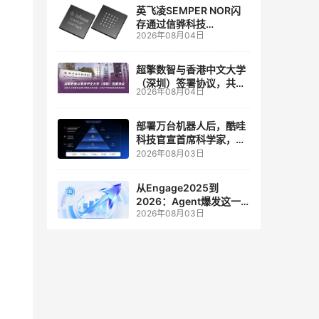
英飞凌SEMPER NOR闪
存通过信骅科技
2026年08月04日
AST2700 BMC认证，全
面强化其数据中心服务器
管理
超擎数智与香港中文大学
（深圳）签署协议，共建
2026年08月04日
人工智能和边缘计算联合
实验室
部署万台机器人后，酷哇
科技官宣首席科学家，要
让世界模型交付生产力
2026年08月03日
从Engage2025到
2026：Agent爆发这一
2026年08月03日
年，AI CRM 走到哪了