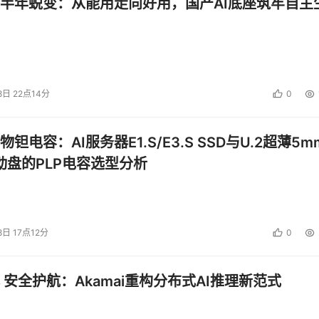
半年蜕变：从能用走向好用，国产AI底座筑牢自主
民都有存储数据的需求：
片
、
聊天记录
、
工作文件
及其他要保存的东西
8日 22点14分
0
钽电容：AI服务器E1.S/E3.S SSD与U.2超薄5m
启动盘的PLP电容选型分析
8日 17点12分
0
想想
 安全护航：Akamai重构分布式AI推理新范式
是经常往百度网盘存文件