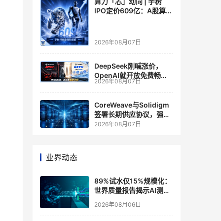
算力「芯」动向 | 宇树
IPO定价609亿：A股算力
芯片供应链的狂欢与泡沫
2026年08月07日
DeepSeek刚喊涨价，
OpenAI就开放免费畅
2026年08月07日
聊？大模型定价的平行宇
宙，同一天裂开了
CoreWeave与Solidigm
签署长期供应协议，强化
一体化人工智能云平台
2026年08月07日
业界动态
89%试水仅15%规模化：
世界质量报告揭示AI测
试"落地鸿沟"
2026年08月06日