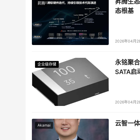
昇腾生态
全球人
昇腾
态根基
旅行照
2026年04月2
永铭聚合物
企业级存储
企业级存储
企业级存储
企业级存储
SATA
2026年04月2
云智一体
Akamai
你是不