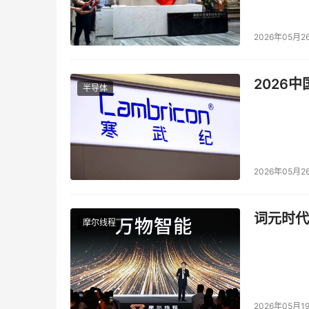
* 一个
2026年05月2
* 一个基于内容
2026
半导体
* 集合了DHT分布式哈希表、P2P网络技术
* 允许网络中的
2026年05月2
词元时代
摩尔线程
2026年05月1