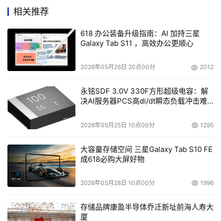
还是品牌传播层面，iQOO始终在探索新的方式，成为年轻
相关推荐
人的第一选择。
618 办公装备升级指南：AI 加持三星
Galaxy Tab S11 ，高效办公更顺心
2026年05月26日 20点00分
2012
本文来源于DOIT传媒，文章内容仅供参考，不构成投资建议。
永铭SDF 3.0V 330F方形超级电容：解
决AI服务器PCS高di/dt瞬态负载冲击难
题
2026年05月25日 10点00分
1295
大容量存储空间 三星Galaxy Tab S10 FE
成618必购大屏好物
2026年05月28日 10点00分
1996
存储品牌康盈半导体乔迁新址前海人寿大
厦