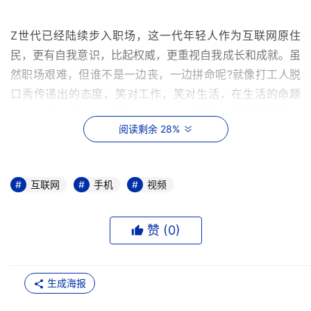
Z世代已经陆续步入职场，这一代年轻人作为互联网原住
民，更有自我意识，比起权威，更重视自我成长和成就。虽
然职场艰难，但谁不是一边丧，一边拼命呢?就像打工人脱
口秀传递出的态度，笑对工作，笑对生活，在生活的命题
前，归根结底“你才是甲方”。iQOO这场脱口秀另辟蹊径，
阅读剩余 28%
选择年轻人喜欢的议题，借助游戏视角解读职场难题，直戳
打工人内心，感兴趣可以去@iQOO手机官方微博看看。
iQOO作为新兴的互联网手机品牌，从诞生之初就始终关注
互联网
手机
视频
年轻人的精神世界和生活方式，近期iQOO开启“超会玩大
赏”，找到了年轻人喜欢的Popping大神“林梦”，B站百大Up
赞 (
0
)
主“影视飓风”，魔术界顶流“刘谦”，做出来一系列有趣、有
梗、有态度的视频，与年轻人花式交流。
生成海报
“与年轻人站在一起”不是一句口号，无论从产品开发层面，