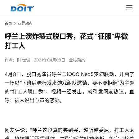
首页
业界动态
呼兰上演炸裂式脱口秀，花式 “征服”卑微
打工人
作者：
谢 世诚
2021年04月08日
业界动态
4月8日，脱口秀演员呼兰与iQOO Neo5梦幻联动，开启了
一场以“下班后老板发来游戏组队邀请，要不要拒绝”为主题
的“打工人脱口秀”。视频一经发出，就引发网友热议，直
呼：被人说出心声的感觉。
网友评论：“呼兰这段真的笑到哭，越听越委屈，打工人太
难，擦擦眼泪还得继续。”“看完呼兰吐槽老板，笑完了接着