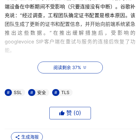
端设备在中断期间不受影响（只要连接没有中断）。谷歌补
充说：“经过调查，工程团队确定证书配置是根本原因。该
团队生成了更新的证书和配置信息，并开始向前端系统紧急
推出这些数据。”在推出缓解措施后，受影响的
googlevoice SIP客户端在重试与服务的连接后恢复了功
能。
如何避免再次发生SSL/TLS证书过期事件
阅读剩余 37%
显而易见，在SSL/TLS证书过期问题频发的当下，实现有效
的SSL/TLS证书管理实践已变得至关重要。 天威诚信提醒
SSL
安全
TLS
您不要犯手动管理证书的错误，这对于拥有许多证书的组织
来说，太容易失控了。避免出现此问题的最佳方法是自动
赞 (
0
)
化，找一个好的证书管理平台。要知道，企业业务面临的最
大挑战之一就是可见性，如果一个管理人员看不到过期的证
书，便自然而然无法替换它们。基于二十一年服务经验，天
生成海报