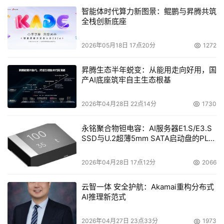
智能体时代算力新图景：鲲鹏与昇腾共筑
全栈创新底座
2026年05月18日 17点20分
1272
昇腾生态半年蜕变：从能用走向好用，国
产AI底座筑牢自主生态根基
2026年04月28日 22点14分
1730
永铭聚合物钽电容：AI服务器E1.S/E3.S
SSD与U.2超薄5mm SATA启动盘的PLP
电容选型分析
2026年04月28日 17点12分
2066
云智一体 安全护航：Akamai重构分布式
AI推理新范式
2026年04月27日 23点33分
1973