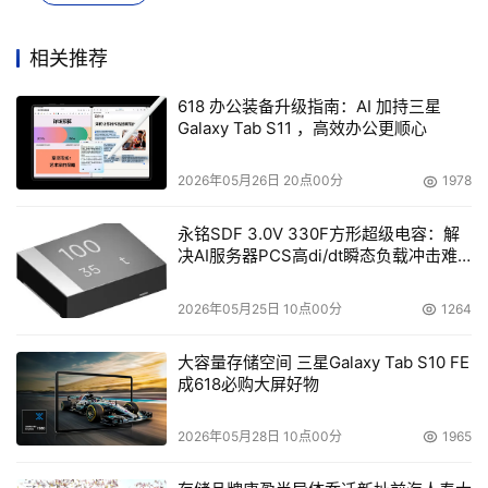
威诚信拥有一款免费的一站式SSL/TLS证书智能管理系统，
可以让证书管理者直观地了解到现在所拥有的证书情况，以
相关推荐
便随时查看和管理证书。同时，通过其风险预警功能，它可
以对自签名证书、证书链不全站点及即将到期或已过期证书
618 办公装备升级指南：AI 加持三星
发出生命周期预警，有效避免SSL/TLS证书过期问题的发
Galaxy Tab S11 ，高效办公更顺心
生。
2026年05月26日 20点00分
1978
任何人都可能忘记更新或更换过期的SSL证书，但是有很多
永铭SDF 3.0V 330F方形超级电容：解
工具可以帮助将风险降到最低，我们所能做的就是将证书智
决AI服务器PCS高di/dt瞬态负载冲击难
能管理融入到现有的IT和网络安全工作当中。虽然我们都知
题
道，向新网站、物联网设备和终端发放大量数字证书便意味
2026年05月25日 10点00分
1264
着总会有某个地方的某个证书正在过期……
大容量存储空间 三星Galaxy Tab S10 FE
成618必购大屏好物
本文来源于DOIT传媒，文章内容仅供参考，不构成投资建议。
2026年05月28日 10点00分
1965