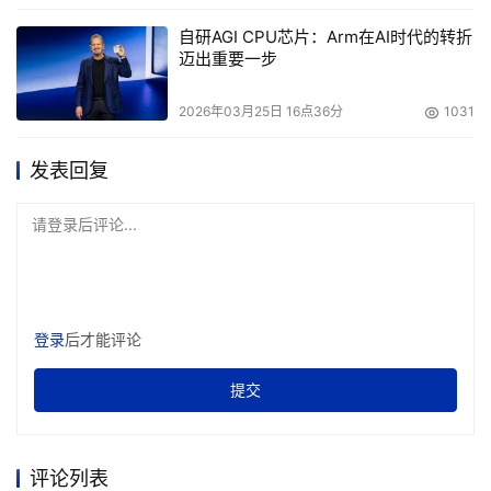
后进行“马后炮”分析所导致的不能及时改善的结构化漏损。
自研AGI CPU芯片：Arm在AI时代的转折
这样的综合先进技术最终能够解决产业瓶颈，并能够改变以
迈出重要一步
产业为单位的利润结构和成本结构。日前国资委发文《关于
加快推进国有企业数字化转型工作的通知》，这对持续服务
2026年03月25日 16点36分
1031
山能、山钢、中信泰富、上海电力、中铝等大型国企的优也
是极大的业务推动和发展契机。
发表回复
目前，优也科技的业务形成了极高的竞争壁垒，通过数字孪
请登录后评论...
生体对工业对象解耦、建构模型、进行实时计算，对横向的
流程工业生产运营管理全栈覆盖，并提供多种垂直的降本提
效应用。团队在大工业运营层面拥有丰富的工业行业专家，
登录
后才能评论
对客户需求深度理解。优也协同生态伙伴不断地在应用全栈
上加码打通，加上PaaS底层黏性，正在形成未来综合数据
提交
应用挖掘的深深护城河和长远商业潜力。
优也能够实现流程工业端的产品深度开发，获得大客户验证
评论列表
与认可，离不开团队数十年的行业积累。董事长傅源女士毕