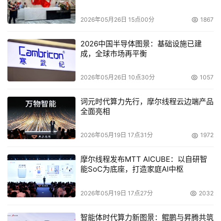
营数字化的概念。
2026年05月26日 15点00分
1867
自全球最大的ERP软件公司SAP在七十年代创立时提出“开
2026中国半导体图景：基础设施已建
发用于实时业务处理的标准应用软件”的愿景至今，生产环
成，全球市场再平衡
境的数字化发生了天翻地覆的变革。目前从ISA-95的经典
架构来看，数字化的自动化控制在底层（第0-2层）已经普
2026年05月26日 10点30分
1057
遍使用，以ERP为核心的数字化经营管理在顶层（第4层）
词元时代算力先行，摩尔线程云边端产品
对制造业实现了广泛应用。SAP以ERP为主要产品，对生产
全面亮相
的经营管理实现了日级到月级的业务智能化。而在自动化控
制和经营管理之间，面向生产运营的中间层，虽然以MES为
2026年05月19日 17点31分
1972
主的工业软件在各行业（特别是在生产计划、排产以及物料
摩尔线程发布MTT AICUBE：以自研智
管理方面）有不少的实施和应用，但对于生产现场运营管
能SoC为底座，打造家庭AI中枢
理，包括工艺过程实时监管、产品质量在生产过程的全生命
周期监控和追溯、设备管理以及能效管理等重要领域，发展
2026年05月19日 17点27分
2032
程度参差不齐，大多还未与设备实现连接，无法以生产环境
的实时数据以及分析计算为基础进行智能化管理，更谈不上
智能体时代算力新图景：鲲鹏与昇腾共筑