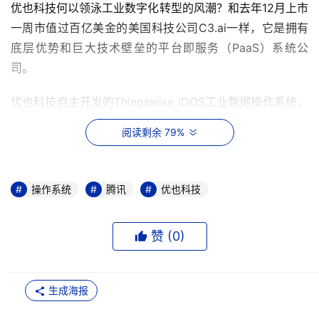
优也科技何以领泳工业数字化转型的风潮？和去年12月上市
一周市值过百亿美金的美国科技公司C3.ai一样，它是拥有
底层优势和巨大技术壁垒的平台即服务（PaaS）系统公
司。
优也科技自主开发的Thingswise iDOS工业数据操作系统，
是专注于复杂工业场景搭建，支持实际场景灵活变化的操作
阅读剩余 79%
系统，具有领先的数字孪生技术，低代码，100%云原生，
轻量灵活，化繁为简，可灵活按需快速搭建行业工业互联网
平台。它以数字孪生为核心，构建可持续延伸的数字工厂，
操作系统
腾讯
优也科技
向下物联设备，向上承托智能应用。
Thingswise iDOS突破了传统工业应用基于“烟囱式”垂直应
赞 (
0
)
用和数据孤岛的架构，提炼出面向工业运营实况管理应用软
件的关键功能层。而数字孪生技术对对象的解耦、形成“装
生成海报
配式数字化“能力，极大地提高了重用复用率，并在各功能
层中无缝融入云原生、大数据、机器学习、分布式计算、微