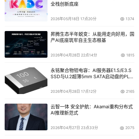
全栈创新底座
把精益和六西格玛的先进管理理念和最佳实践融入数字化管
理过程中。
2026年05月18日 17点20分
1374
这一层对于目前制造业，特别是大型流程工业的数字化提
昇腾生态半年蜕变：从能用走向好用，国
升、实现数字化价值有着巨大空间，也正是优也ROD所拓展
产AI底座筑牢自主生态根基
的一片沃土。
2026年04月28日 22点14分
1815
优也的实时运营数字化ROD的先进赋能技术利用物联IoT、
永铭聚合物钽电容：AI服务器E1.S/E3.S
数字孪生、流式计算、5G+、工业PaaS等等新一代的数字
SSD与U.2超薄5mm SATA启动盘的PLP
化技术，融入精益和六西格玛的管理精髓，从而达到秒级到
电容选型分析
日级的基础工业连续流生产的实时运营优化，在钢铁、有
2026年04月28日 17点12分
2165
色、电力、煤化工等多个大型行业内均有布局和切入，并持
续开发迭代。基于能量或材料的数字孪生映射，实现从能效
云智一体 安全护航：Akamai重构分布式
AI推理新范式
实时导航优化，到材料质量的全过程跟踪与分析反馈。
2026年04月27日 23点33分
2075