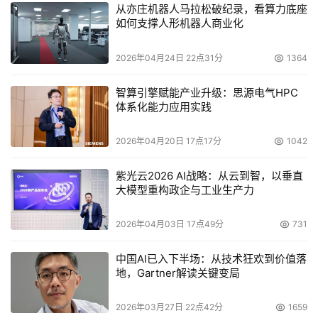
从亦庄机器人马拉松破纪录，看算力底座
如何支撑人形机器人商业化
2026年04月24日 22点31分
1364
智算引擎赋能产业升级：思源电气HPC
体系化能力应用实践
（优也提供图片）
2026年04月20日 17点17分
1042
实时运营数字化ROD先进的赋能技术，对提升基础工业企业
产品与成本的竞争力起到关键作用，带来巨大成本节降和价
紫光云2026 AI战略：从云到智，以垂直
值提升空间。以优也经典的钢铁煤气、氧气实时导航系统为
大模型重构政企与工业生产力
例，通过更好的工序间实时协同，可以给一个年产量在300
2026年04月03日 17点49分
731
万到500万吨左右的中型钢厂，带来2000到5000万元左右
的年化成本节降。而对于材料进行时空对应的质量追溯，是
中国AI已入下半场：从技术狂欢到价值落
所有基础材料工业梦寐以求的助力生产质量提升的核心工
地，Gartner解读关键变局
具。这种对流程工业进行跨工序的实时分析、及时干预、协
同联动、在线改善的能力，真正改变了以往依赖在生产结束
2026年03月27日 22点42分
1659