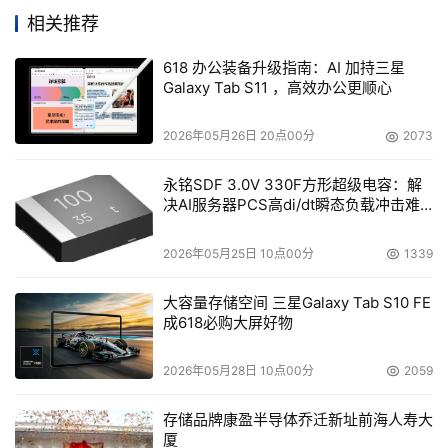
服务等新一代的技术，提供易开发、易实施的数字化应用。
相关推荐
618 办公装备升级指南：AI 加持三星
随着Thingswise iDOS系统逐渐标品化、开放化，除优也科
Galaxy Tab S11 ，高效办公更顺心
技自己使用开发工业应用产品之外，平台已经被外部工业行
业的软硬件服务商逐步使用和认可。低代码的开发环境大幅
2026年05月26日 20点00分
2073
度减少了开发人员需要编写和维护的代码量，可以让使用方
降低编程门槛、节省时间，同时积累知识沉淀和形成复用路
永铭SDF 3.0V 330F方形超级电容：解
决AI服务器PCS高di/dt瞬态负载冲击难
径。
题
2026年05月25日 10点00分
1339
当前流程型制造业总产值占中国工业总产值的比重近50%。
在钢铁、原生铝、焦化等行业，中国的产量已经占据世界产
大容量存储空间 三星Galaxy Tab S10 FE
量超过一半的比例。降本增效提质降耗，是所有流程工业企
成618必购大屏好物
业的核心需求。
2026年05月28日 10点00分
2059
如何实现大型流程工业的多个行业布局，为他们带来怎样的
卓尔不群的核心价值？优也董事长傅源女士提出
存储品牌康盈半导体乔迁新址前海人寿大
厦
了‘ROD’（Realtime Operation Digitalization）——实时运