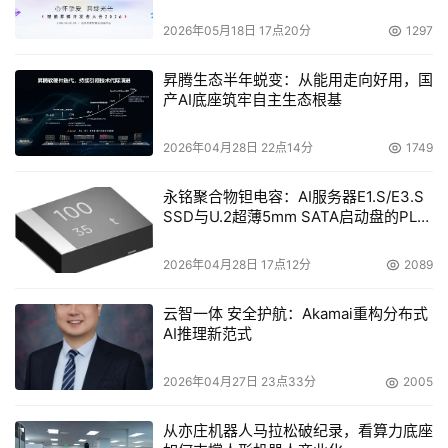
2026年05月18日 17点20分
1297
本文来源于DOIT传媒，文章内容仅供参考，不构成投资建议。
昇腾生态半年蜕变：从能用走向好用，国
产AI底座筑牢自主生态根基
2026年04月28日 22点14分
1749
永铭聚合物钽电容：AI服务器E1.S/E3.S
SSD与U.2超薄5mm SATA启动盘的PLP
电容选型分析
2026年04月28日 17点12分
2089
云智一体 安全护航：Akamai重构分布式
AI推理新范式
2026年04月27日 23点33分
2005
从亦庄机器人马拉松破纪录，看算力底座