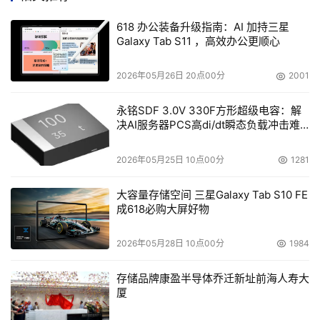
项目软件经理
618 办公装备升级指南：AI 加持三星
Galaxy Tab S11 ，高效办公更顺心
“时间太紧了，但如果平台按时上不了，会影响政府的公信
力、影响公司的信誉，当时的感觉就是哪怕我熬死了这个事
2026年05月26日 20点00分
2001
儿也得上了。”
永铭SDF 3.0V 330F方形超级电容：解
决AI服务器PCS高di/dt瞬态负载冲击难
软件工程师
题
“作为东软人我觉得我需要有担当，需要把我这部分做好，
2026年05月25日 10点00分
1281
不能在关键时刻掉链子。”
大容量存储空间 三星Galaxy Tab S10 FE
成618必购大屏好物
“给我这次最大的感受就是一个团队的力量永远大于个人的
力量，我结交了一帮生死兄弟。”
2026年05月28日 10点00分
1984
区域技术支持
存储品牌康盈半导体乔迁新址前海人寿大
厦
“在我们安装设备的现场碰到了非常多的施工人员、医护人