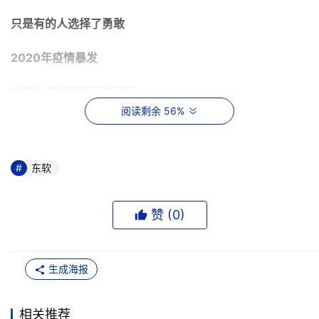
只是有的人选择了勇敢
2020年疫情暴发
东软人选择了责任与坚守
阅读剩余 56%
2021年春节临近
仍会有千余名东软人守护在抗疫一线
东软
客户工程师
赞 (
0
)
“我觉得自己只是万千成员中小小的螺丝钉，能做好现在的
工作，就是在为大的事业奠定基础。”
生成海报
“在这种国家灾难面前，大家都愿意奉献自己的一份力量，
去和国家一起度过这个难关。”
相关推荐