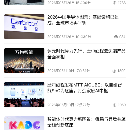
员，都打听这设备哪来的，我说我们东软的这是纯粹的国产
2026年05月26日 15点00分
1788
品牌，那一瞬间有种由衷的骄傲和自豪。”
2026中国半导体图景：基础设施已建
成，全球市场再平衡
谨以此纪录片献给抗疫的东软人
感谢每个人疫情期间的辛苦付出
2026年05月26日 10点30分
984
词元时代算力先行，摩尔线程云边端产品
无论前线冲锋陷阵
全面亮相
还是后端支持保障
2026年05月19日 17点31分
1890
当平凡的我们披上战衣
摩尔线程发布MTT AICUBE：以自研智
能SoC为底座，打造家庭AI中枢
那一刻，你我都是英雄
2026年05月19日 17点27分
1959
智能体时代算力新图景：鲲鹏与昇腾共筑
 【来源：东软集团 】
全栈创新底座