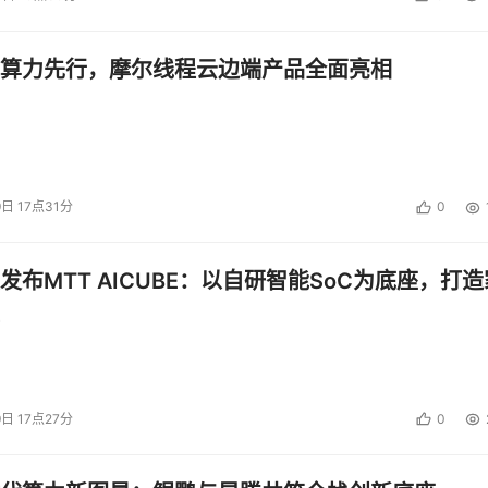
35亿美元，占集团全球总销售额的20%。联想在区内的个人电脑
)。虽然集团在区内的整体业绩受到汇率波动的负面影响，集团在俄
算力先行，摩尔线程云边端产品全面亮相
3.43亿美元，占集团全球总销售额的10%。联想在区内的个人电
%)。当中以在印度市场的销量跌幅较明显，主要由于经济危机影
9日 17点31分
0
发布MTT AICUBE：以自研智能SoC为底座，打造
。第三季度笔记本电脑的销量年比年上升3% (全球笔记本电脑
额年比年下降20%至21亿美元，占该季度全球产品总销售额的
 后,首个将其?售包括在内的完整季度。Netbook是集团全新的产品
9日 17点27分
0
21%至15亿美元，占集团全球总销售额的41%。联想台式电脑
市场销量下降18%)。