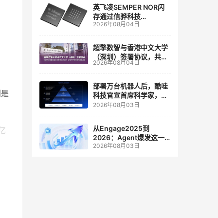
英飞凌SEMPER NOR闪
存通过信骅科技
2026年08月04日
AST2700 BMC认证，全
面强化其数据中心服务器
管理
超擎数智与香港中文大学
（深圳）签署协议，共建
2026年08月04日
人工智能和边缘计算联合
实验室
部署万台机器人后，酷哇
别是
科技官宣首席科学家，要
让世界模型交付生产力
2026年08月03日
从Engage2025到
亿
2026：Agent爆发这一
2026年08月03日
年，AI CRM 走到哪了
少
第三