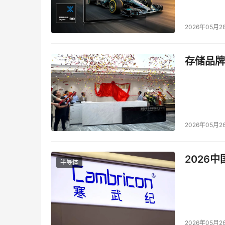
得的成绩感到欣慰。”
2026年05月2
作为总裁兼首席运营官，Rory Read先生将继续
在联想集团任职三年，目前担任企业运营高级副
存储品牌
Rory Read先生表示：“面对当前充满挑战
先生和杨元庆先生密切合作，加强和拓展我们的全
地区概览
2026年05月2
在大中华区，联想第三季度的销售额为16亿美元
总销量较去年同期下降1% (该区整体市场销量下
2026
30.5%。
半导体
联想在美洲区的第三季度销售额为9.04亿美元
向低价笔记本电脑，集团在美洲区的总销量较去年
续强劲，在南美洲的市场份额亦有所增长。
2026年05月2