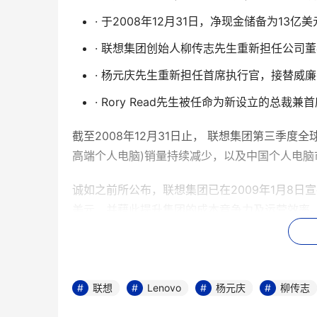
· 于2008年12月31日，净现金储备为13亿美
· 联想集团创始人柳传志先生重新担任公司
· 杨元庆先生重新担任首席执行官，接替威廉
· Rory Read先生被任命为新设立的总裁
截至2008年12月31日止， 联想集团第三季
高端个人电脑)销量持续减少，以及中国个人电脑
诚如之前所公布，联想集团已在2009年1月8日宣
美元，并藉此提升集团的成本竞争力及运营效率
本季度来自持续经营业务(不包括已出售业务)的综
48%，毛利率为9.8%。不包括重组费用600万
季度股东应占亏损为9,700万美元。
联想
Lenovo
杨元庆
柳传志