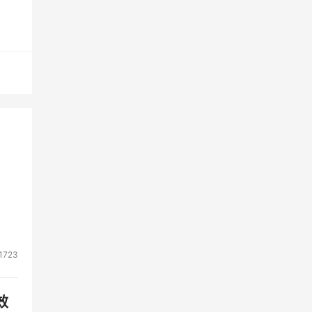
响。
公司
品的
们相
1723
效