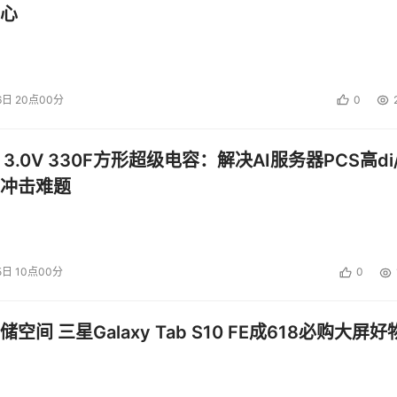
心
里奥先生将以顾问身份服务公司，直至2009年9月。
经取得了成功的发展。但在目前这一重要时刻，我们将给予中国业
的基石。任命杨元庆先生为首席执行官，将使公司极大地受益，
6日 20点00分
0
了解和执行能力在业内是最优秀的。我们相信他是未来数年领导
席一职，我期待着与杨元庆先生和Rory Read先生一起为股
 3.0V 330F方形超级电容：解决AI服务器PCS高di/
冲击难题
先生说。“我们把在中国市场和在中小企业战略中取得的成功经验推
长的能力充满信心，并将继续致力于多元化国际团队的建设。”
生在联想集团工作期间所做出的重要贡献表示真诚的感谢。他将运
5日 10点00分
0
织和优化业务，帮助我们的企业成为全球领导厂商。同时，我们
意以顾问的身份继续为公司服务。”
空间 三星Galaxy Tab S10 FE成618必购大屏好
想集团已经加入到全球PC领先企业行列，”阿梅里奥先生指出。“
面获得了良好的声誉，我们的客户服务世界一流。我对我们团队