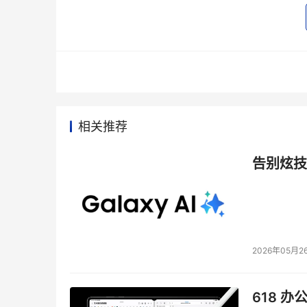
每股基本盈利为(1.09)美分或(8.5)港仙。在20
联想集团首席执行官杨元庆表示: “在过去一个
我们现正采取适当的举措，以确保集团在当前不
近期宣布的资源调整计划旨在提升成本竞争力及
定位，建立相对应端到端整合的组织架构，以及
信，联想集团将成为一间更高效、更具竞争力的公
相关推荐
管理层调整
告别炫技
此外，联想集团董事会宣布将调整公司管理层，
§ 联想集团创始人兼董事柳传志先生将重新
§ 现任董事局主席杨元庆先生将执掌首席执行官
2026年05月2
§ 杨元庆将接替威廉·阿梅里奥先生。阿梅
§ 联想集团企业运营高级副总裁Rory Re
618 办