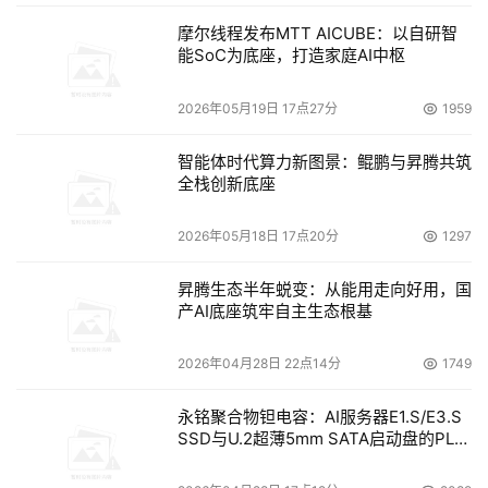
摩尔线程发布MTT AICUBE：以自研智
能SoC为底座，打造家庭AI中枢
2026年05月19日 17点27分
1959
智能体时代算力新图景：鲲鹏与昇腾共筑
全栈创新底座
2026年05月18日 17点20分
1297
昇腾生态半年蜕变：从能用走向好用，国
产AI底座筑牢自主生态根基
2026年04月28日 22点14分
1749
永铭聚合物钽电容：AI服务器E1.S/E3.S
SSD与U.2超薄5mm SATA启动盘的PLP
电容选型分析